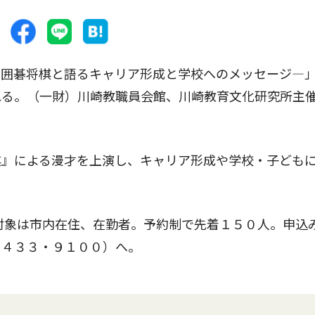
囲碁将棋と語るキャリア形成と学校へのメッセージ―
れる。（一財）川崎教職員会館、川崎教育文化研究所主
』による漫才を上演し、キャリア形成や学校・子ども
対象は市内在住、在勤者。予約制で先着１５０人。申込
・４３３・９１００）へ。