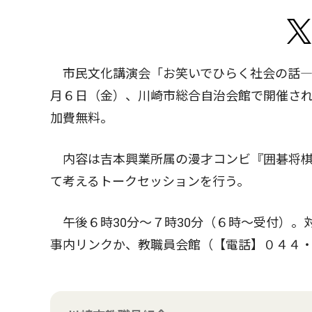
市民文化講演会「お笑いでひらく社会の話―
月６日（金）、川崎市総合自治会館で開催さ
加費無料。
内容は吉本興業所属の漫才コンビ『囲碁将棋
て考えるトークセッションを行う。
午後６時30分〜７時30分（６時〜受付）。
事内リンクか、教職員会館（【電話】０４４