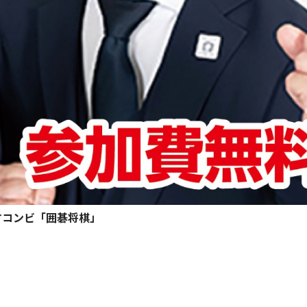
才コンビ「囲碁将棋」