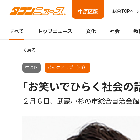
中原区版
総合TOPへ
すべて
トップニュース
文化
社会
教
戻る
中原区
ピックアップ（PR）
｢お笑いでひらく社会の
２月６日、武蔵小杉の市総合自治会館