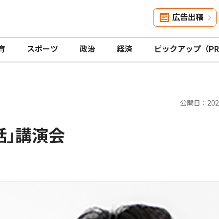
広告出稿
育
スポーツ
政治
経済
ピックアップ（P
公開日：2026
話｣講演会