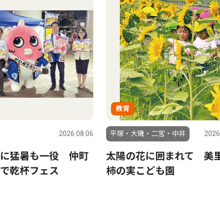
教育
2026.08.06
平塚・大磯・二宮・中井
2026
に猛暑も一役 仲町
太陽の花に囲まれて 美
で乾杯フェス
柿の実こども園