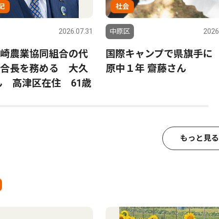
記
社会
2026.07.31
中原区
2026
崎農業協同組合の代
国際キャンプで県旗手に
合長を務める 大久
原中１年 齋藤さん
ん 高津区在住 61歳
もっと見る