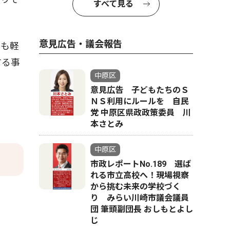
すべて見る
意見広告・議会報告
でも軽
する事
中原区
意見広告 子どもたちのＳ
ＮＳ利用にルールを 自民
党 中原区県政政策委員 川
本さとみ
中原区
市政レポートNo.189 選ば
れる市立高校へ！現場視察
から挑む未来の学校づく
り みらい川崎市議会議員
団 筆頭副団長 おしもとよし
じ