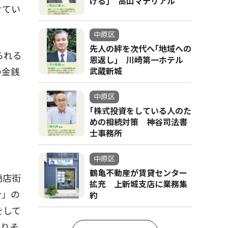
げる｣ 高山マテリアル
せてい
中原区
先人の絆を次代へ｢地域への
られる
恩返し｣ 川崎第一ホテル
の金銭
武蔵新城
中原区
｢株式投資をしている人のた
めの相続対策 神谷司法書
士事務所
中原区
鶴亀不動産が賃貸センター
商店街
拡充 上新城支店に業務集
合」の
約
をして
なりそ