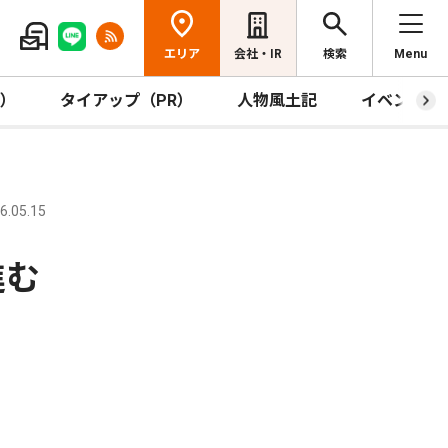
エリア
会社・IR
検索
Menu
R）
タイアップ（PR）
人物風土記
イベント
.05.15
進む