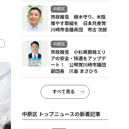
中原区
市政報告 樹木守り、木陰
増やす取組を 日本共産党
川崎市会議員団 市古 次郎
中原区
市政報告 小杉再開発エリ
4
5
アの安全・快適をアップデ
ート！ 公明党川崎市議団
副団長 川島 まさひろ
すべて見る
中原区 トップニュースの新着記事