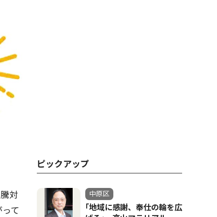
ピックアップ
高騰対
中原区
｢地域に感謝、奉仕の輪を広
がって