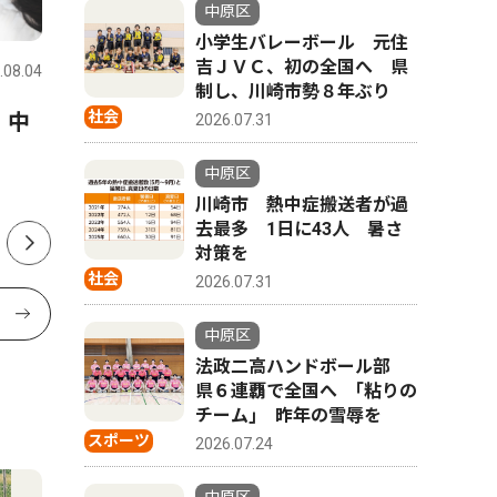
中原区
社会
社会
小学生バレーボール 元住
吉ＪＶＣ、初の全国へ 県
.08.04
中原区
2026.07.24
中原区
制し、川崎市勢８年ぶり
社会
 中
新城神社 歌手の市川さん来
平間銀座
2026.07.31
場 ８月１日 盆踊り大会
スタ ８
中原区
川崎市 熱中症搬送者が過
去最多 1日に43人 暑さ
対策を
社会
2026.07.31
中原区
法政二高ハンドボール部
県６連覇で全国へ ｢粘りの
チーム｣ 昨年の雪辱を
スポーツ
2026.07.24