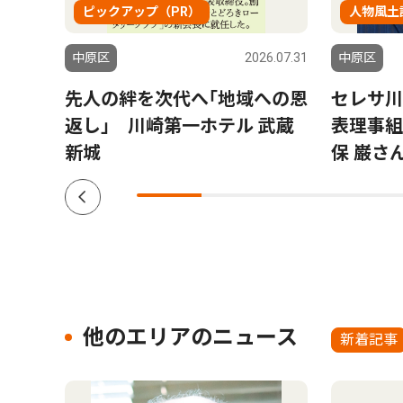
ピックアップ（PR）
人物風土
6.07.31
中原区
2026.07.31
中原区
今年
先人の絆を次代へ｢地域への恩
セレサ川
返し｣ 川崎第一ホテル 武蔵
表理事組
新城
保 巌さ
他のエリアのニュース
新着記事