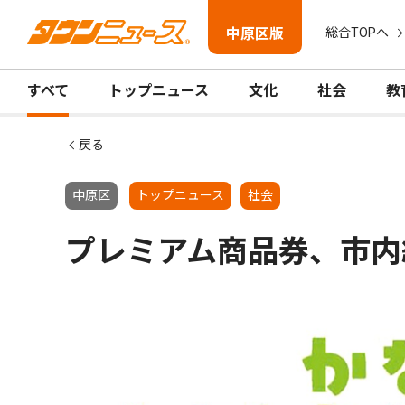
中原区版
総合TOPへ
すべて
トップニュース
文化
社会
教
戻る
中原区
トップニュース
社会
プレミアム商品券、市内