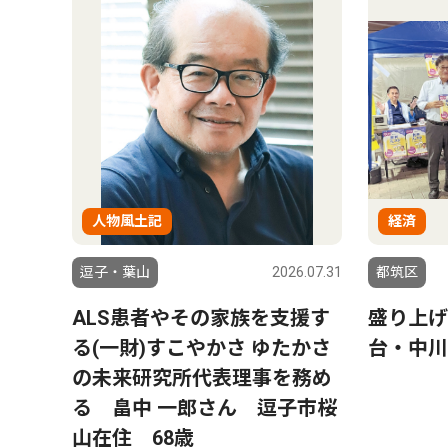
人物風土記
経済
逗子・葉山
2026.07.31
都筑区
ALS患者やその家族を支援す
盛り上げ
る(一財)すこやかさ ゆたかさ
台・中川
の未来研究所代表理事を務め
る 畠中 一郎さん 逗子市桜
山在住 68歳