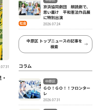
中原区
京浜協同劇団 朗読劇で、
思い届け 平和憲法作品展
に特別出演
社会
2026.07.24
中原区 トップニュースの記事を
検索
コラム
.07.31
里・
中原区
ＧＯ！ＧＯ！！フロンター
レ
2026.07.31