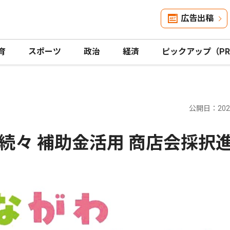
広告出稿
育
スポーツ
政治
経済
ピックアップ（P
公開日：2026
続々 補助金活用 商店会採択