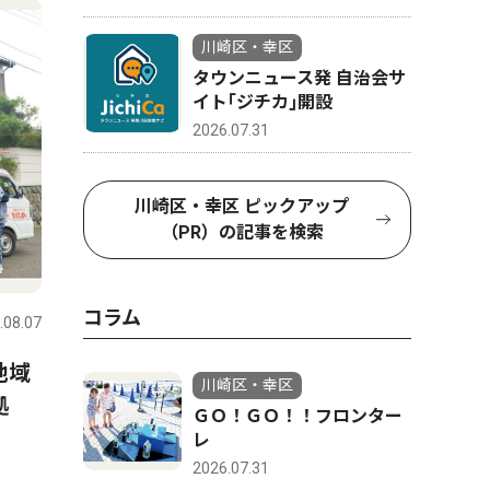
川崎区・幸区
タウンニュース発 自治会サ
イト｢ジチカ｣開設
2026.07.31
川崎区・幸区 ピックアップ
（PR）の記事を検索
コラム
.08.07
地域
川崎区・幸区
拠
ＧＯ！ＧＯ！！フロンター
レ
2026.07.31