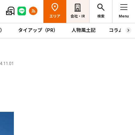
エリア
会社・IR
検索
Menu
R）
タイアップ（PR）
人物風土記
コラム
.11.01