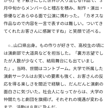
がら』を下敷きにした世界が入り混じる作品で、３
月中旬からメンバーらと稽古を積み、制作・演出・
俳優などあらゆる面で公演に携わった。「カオスな
作品なので内容を一言で表すのは難しい。ついてき
てくれたお客さんに感謝ですね」と笑顔で述べる。
○…山口県出身。もの作りが好きで、高校生の頃に
は演劇部で大道具などを担当した。「裏方志望でし
たが人数が少なくて、結局舞台にも出ていまし
た」。当時、世間はコントブーム。大学で所属した
演劇サークルはお笑いの要素も強く、お客さんの反
応を得る楽しさを間近で経験し、だんだんと演劇の
面白さに気づいた。社会人になってからは、大学の
仲間たちと劇団を旗揚げ。それぞれの境遇が変わる
まで、活動は８年に及んだ。