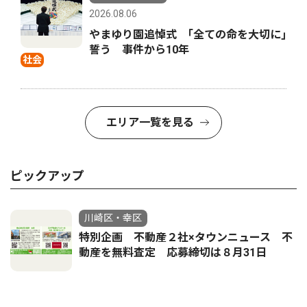
2026.08.06
やまゆり園追悼式 ｢全ての命を大切に｣
誓う 事件から10年
社会
エリア一覧を見る
ピックアップ
川崎区・幸区
特別企画 不動産２社×タウンニュース 不
動産を無料査定 応募締切は８月31日