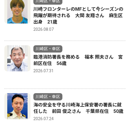
川崎区・幸区
川崎フロンターレのMFとして今シーズンの
飛躍が期待される 大関 友翔さん 麻生区
出身 21歳
2026.08.07
川崎区・幸区
臨港消防署長を務める 福本 照夫さん 宮
前区在住 56歳
2026.07.31
川崎区・幸区
海の安全を守る川崎海上保安署の署長に就
任した 前田 俊之さん 千葉県在住 50歳
2026.07.24