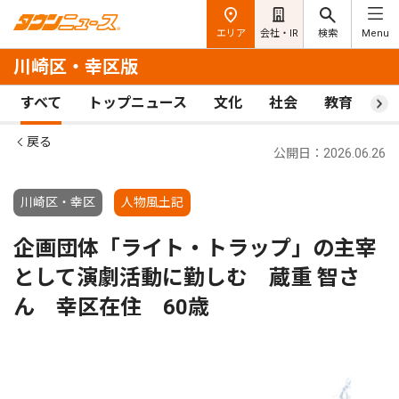
エリア
会社・IR
検索
Menu
川崎区・幸区版
すべて
トップニュース
文化
社会
教育
ス
戻る
公開日：2026.06.26
川崎区・幸区
人物風土記
企画団体「ライト・トラップ」の主宰
として演劇活動に勤しむ 蔵重 智さ
ん 幸区在住 60歳