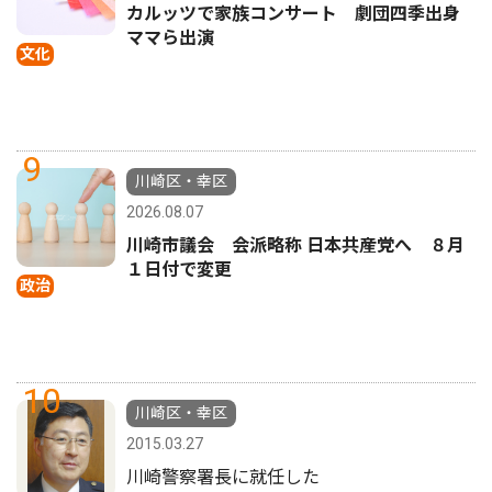
カルッツで家族コンサート 劇団四季出身
ママら出演
文化
9
川崎区・幸区
2026.08.07
川崎市議会 会派略称 日本共産党へ ８月
１日付で変更
政治
10
川崎区・幸区
2015.03.27
川崎警察署長に就任した