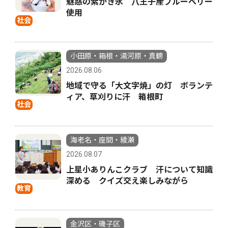
魅惑の紫かき氷 八王子産ブルーベリー
使用
社会
小田原・箱根・湯河原・真鶴
2026.08.06
地域で守る「大文字焼」の灯 ボランテ
ィア、草刈りに汗 箱根町
社会
海老名・座間・綾瀬
2026.08.07
上星小ありんこクラブ 汗について知識
深める クイズ交え楽しみながら
教育
金沢区・磯子区