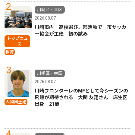
2
川崎区・幸区
2026.08.07
川崎市内 高校選び、部活動で 市サッカ
ー協会が主催 初の試み
トップニュ
ース
教育
3
川崎区・幸区
2026.08.07
川崎フロンターレのMFとして今シーズンの
飛躍が期待される 大関 友翔さん 麻生区
人物風土記
出身 21歳
4