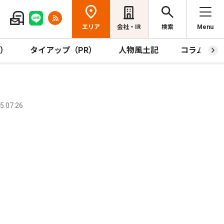
エリア
会社・IR
検索
Menu
R）
タイアップ（PR）
人物風土記
コラム
.07.26