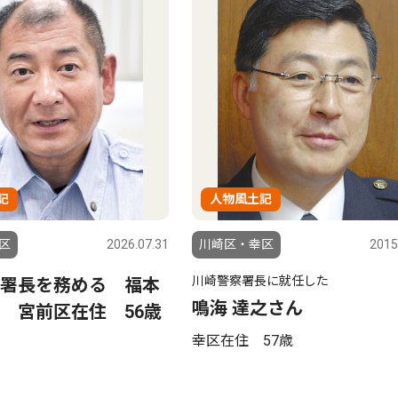
記
人物風土記
区
2026.07.31
川崎区・幸区
2015
川崎警察署長に就任した
署長を務める 福本
鳴海 達之さん
 宮前区在住 56歳
幸区在住 57歳