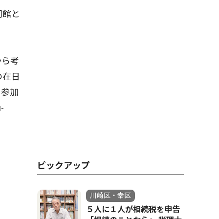
同館と
から考
の在日
。参加
-
ピックアップ
川崎区・幸区
５人に１人が相続税を申告