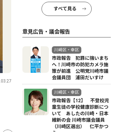
すべて見る
意見広告・議会報告
川崎区・幸区
市政報告 犯罪に強いまち
へ！川崎市の防犯カメラ施
ピックアップ（PR）
教育
策が前進 公明党川崎市議
会議員団 浦田だいすけ
.03.27
川崎区・幸区
2026.07.31
川崎区・幸
川崎区・幸区
かわさきジャズ2026 重鎮か
鉄の製造
市政報告【12】 不登校児
ら15歳の新星と多彩な顔触
Ｅで、夏
童生徒の学校健康診断につ
れ 川崎駅周辺がジャズに染
いて あしたの川崎・日本
維新の会 川崎市議会議員
まる、11月23日まで
（川崎区選出） 仁平かつ