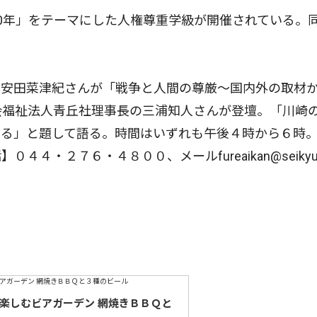
0年」をテーマにした人権尊重学級が開催されている。
安田菜津紀さんが「戦争と人間の尊厳〜国内外の取材
会福祉法人青丘社理事長の三浦知人さんが登壇。「川崎
する」と題して語る。時間はいずれも午後４時から６時
４・２７６・４８００、メールfureaikan@seikyu
で楽しむビアガーデン 網焼きＢＢＱと