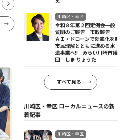
え
川崎区・幸区
令和８年第２回定例会一般
質問のご報告 市政報告
ＡＩ・ドローンで効率化を!!
市民理解とともに進める水
道事業へ!! みらい川崎市議
団 しま りょうた
すべて見る
川崎区・幸区 ローカルニュースの新
着記事
川崎区・幸区