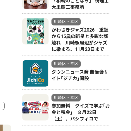
「相続のことなら」 税理士
大里慶三事務所
川崎区・幸区
かわさきジャズ2026 重鎮
から15歳の新星と多彩な顔
触れ 川崎駅周辺がジャズ
に染まる、11月23日まで
川崎区・幸区
タウンニュース発 自治会サ
イト｢ジチカ｣開設
川崎区・幸区
参加無料 クイズで学ぶ｢お
金と税金｣ ８月22日
4
5
（土）、パシフィコで