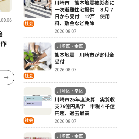
川崎市 熊本地震被災者に
一次避難住宅提供 ８月７
日から受付 12戸 使用
.08.06
料、敷金など免除
社会
2026.08.07
絵
制作
川崎区・幸区
熊本地震 川崎市が寄付金
受付
2026.08.07
社会
川崎区・幸区
川崎市25年度決算 実質収
支76億円黒字 市税４千億
円超、過去最高
社会
2026.08.07
川崎区・幸区