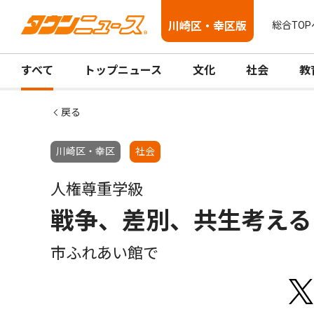
川崎区・幸区版
総合TOP
すべて
トップニュース
文化
社会
教
戻る
川崎区・幸区
社会
人権尊重学級
戦争、差別、共生考える
市ふれあい館で