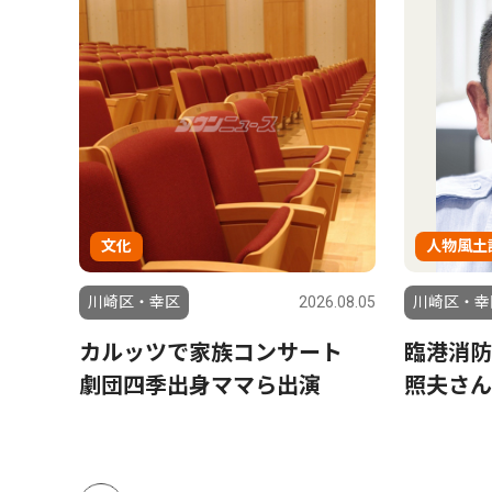
文化
人物風土
6.07.24
川崎区・幸区
2026.08.05
川崎区・幸
究拠
カルッツで家族コンサート
臨港消防
劇団四季出身ママら出演
照夫さん