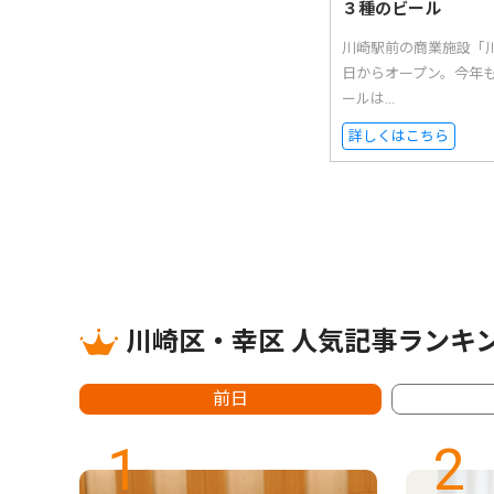
３種のビール
川崎駅前の商業施設「
日からオープン。今年
ールは...
詳しくはこちら
川崎区・幸区 人気記事ランキ
前日
1
2