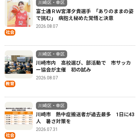
川崎区・幸区
富士通ＲＷ宮澤夕貴選手 ｢ありのままの姿
で挑む｣ 病抱え秘めた覚悟と決意
2026.08.07
社会
川崎区・幸区
川崎市内 高校選び、部活動で 市サッカ
ー協会が主催 初の試み
2026.08.07
教育
川崎区・幸区
川崎市 熱中症搬送者が過去最多 1日に43
人 暑さ対策を
2026.07.31
社会