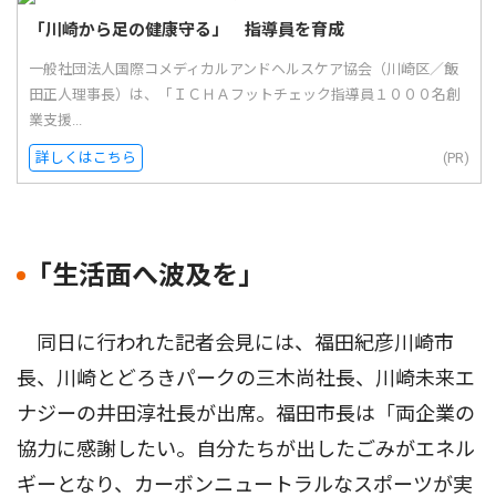
「川崎から足の健康守る」 指導員を育成
一般社団法人国際コメディカルアンドヘルスケア協会（川崎区／飯
田正人理事長）は、「ＩＣＨＡフットチェック指導員１０００名創
業支援...
詳しくはこちら
(PR)
｢生活面へ波及を｣
同日に行われた記者会見には、福田紀彦川崎市
長、川崎とどろきパークの三木尚社長、川崎未来エ
ナジーの井田淳社長が出席。福田市長は「両企業の
協力に感謝したい。自分たちが出したごみがエネル
ギーとなり、カーボンニュートラルなスポーツが実