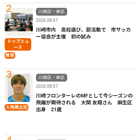
2
川崎区・幸区
2026.08.07
川崎市内 高校選び、部活動で 市サッカ
ー協会が主催 初の試み
トップニュ
ース
教育
3
川崎区・幸区
2026.08.07
川崎フロンターレのMFとして今シーズンの
飛躍が期待される 大関 友翔さん 麻生区
人物風土記
出身 21歳