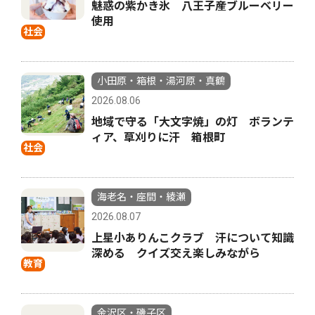
魅惑の紫かき氷 八王子産ブルーベリー
使用
社会
小田原・箱根・湯河原・真鶴
2026.08.06
地域で守る「大文字焼」の灯 ボランテ
ィア、草刈りに汗 箱根町
社会
海老名・座間・綾瀬
2026.08.07
上星小ありんこクラブ 汗について知識
深める クイズ交え楽しみながら
教育
金沢区・磯子区