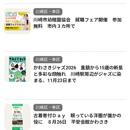
川崎区・幸区
川崎市幼稚園協会 就職フェア開催 参加
無料 市内３カ所で
川崎区・幸区
かわさきジャズ2026 重鎮から15歳の新星
と多彩な顔触れ 川崎駅周辺がジャズに染
まる、11月23日まで
川崎区・幸区
古着寄付Ｄａｙ 眠っている洋服が誰かの
役に ８月26日 平安会館かわさき