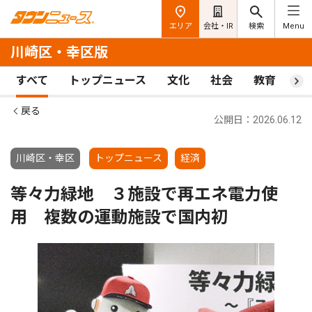
エリア
会社・IR
検索
Menu
川崎区・幸区版
すべて
トップニュース
文化
社会
教育
ス
戻る
公開日：2026.06.12
川崎区・幸区
トップニュース
経済
等々力緑地 ３施設で再エネ電力使
用 複数の運動施設で国内初