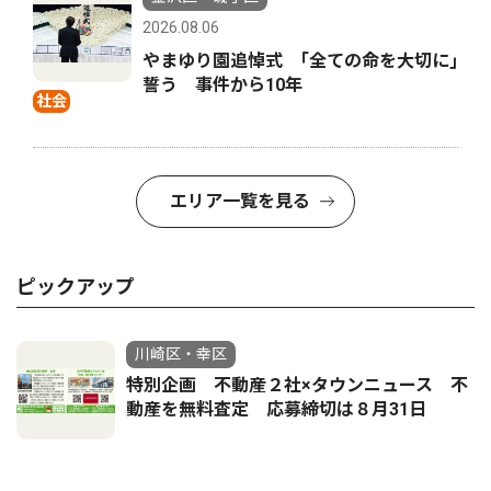
2026.08.06
やまゆり園追悼式 ｢全ての命を大切に｣
誓う 事件から10年
社会
エリア一覧を見る
ピックアップ
川崎区・幸区
特別企画 不動産２社×タウンニュース 不
動産を無料査定 応募締切は８月31日