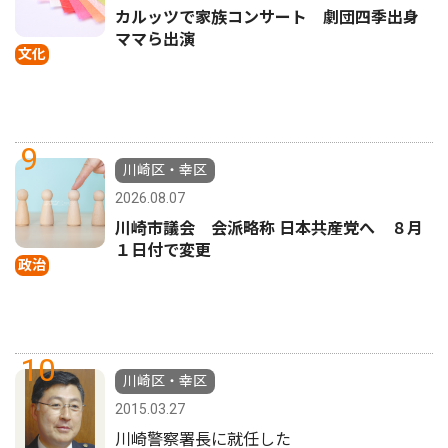
カルッツで家族コンサート 劇団四季出身
ママら出演
文化
9
川崎区・幸区
2026.08.07
川崎市議会 会派略称 日本共産党へ ８月
１日付で変更
政治
10
川崎区・幸区
2015.03.27
川崎警察署長に就任した