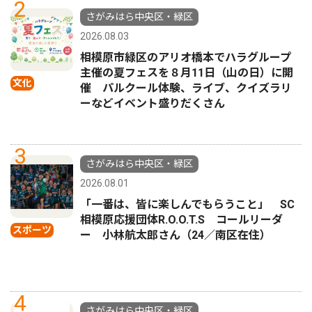
2
さがみはら中央区・緑区
2026.08.03
相模原市緑区のアリオ橋本でハラグループ
主催の夏フェスを８月11日（山の日）に開
文化
催 パルクール体験、ライブ、クイズラリ
ーなどイベント盛りだくさん
3
さがみはら中央区・緑区
2026.08.01
「一番は、皆に楽しんでもらうこと」 SC
相模原応援団体R.O.O.T.S コールリーダ
スポーツ
ー 小林航太郎さん（24／南区在住）
4
さがみはら中央区・緑区