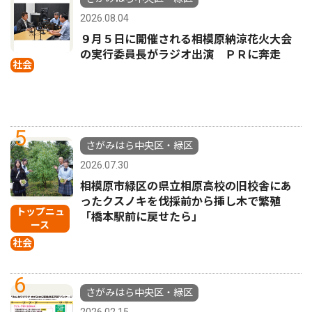
2026.08.04
９月５日に開催される相模原納涼花火大会
の実行委員長がラジオ出演 ＰＲに奔走
社会
5
さがみはら中央区・緑区
2026.07.30
相模原市緑区の県立相原高校の旧校舎にあ
ったクスノキを伐採前から挿し木で繁殖
トップニュ
「橋本駅前に戻せたら」
ース
社会
6
さがみはら中央区・緑区