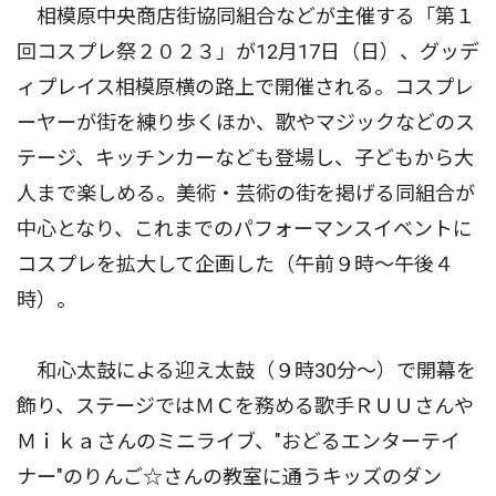
相模原中央商店街協同組合などが主催する「第１
回コスプレ祭２０２３」が12月17日（日）、グッデ
ィプレイス相模原横の路上で開催される。コスプレ
ーヤーが街を練り歩くほか、歌やマジックなどのス
テージ、キッチンカーなども登場し、子どもから大
人まで楽しめる。美術・芸術の街を掲げる同組合が
中心となり、これまでのパフォーマンスイベントに
コスプレを拡大して企画した（午前９時〜午後４
時）。
和心太鼓による迎え太鼓（９時30分〜）で開幕を
飾り、ステージではＭＣを務める歌手ＲＵＵさんや
Ｍｉｋａさんのミニライブ、"おどるエンターテイ
ナー"のりんご☆さんの教室に通うキッズのダン