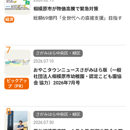
2026.02.15
相模原市が物価高騰で緊急対策
総額69億円「全世代への直接支援」目指す
経済
7
さがみはら中央区・緑区
2026.07.10
おやこタウンニュースさがみはら版（一般
社団法人相模原市幼稚園・認定こども園協
ピックアッ
会 協力）2026年7月号
プ（PR）
8
さがみはら中央区・緑区
2026.07.30