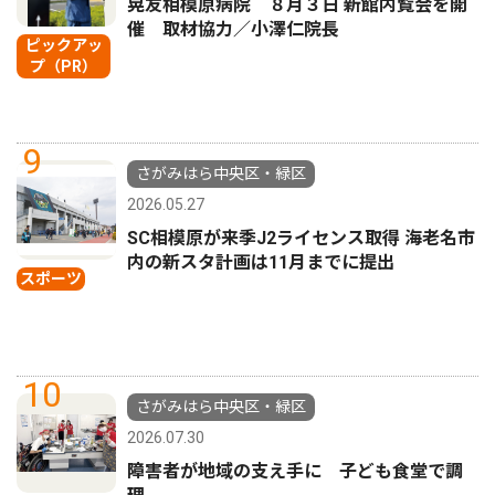
晃友相模原病院 ８月３日 新館内覧会を開
催 取材協力／小澤仁院長
ピックアッ
プ（PR）
9
さがみはら中央区・緑区
2026.05.27
SC相模原が来季J2ライセンス取得 海老名市
内の新スタ計画は11月までに提出
スポーツ
10
さがみはら中央区・緑区
2026.07.30
障害者が地域の支え手に 子ども食堂で調