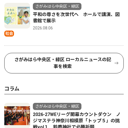
さがみはら中央区・緑区
平和の尊さを次世代へ ホールで講演、図
書館で展示
2026.08.06
社会
さがみはら中央区・緑区 ローカルニュースの記
事を検索
コラム
さがみはら中央区・緑区
2026-27WEリーグ開幕カウントダウン ノ
ジマステラ神奈川相模原「トップ５」の挑
戦vol１ 鈴鹿神社で必勝祈願