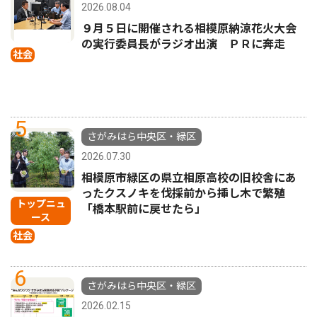
2026.08.04
９月５日に開催される相模原納涼花火大会
の実行委員長がラジオ出演 ＰＲに奔走
社会
5
さがみはら中央区・緑区
2026.07.30
相模原市緑区の県立相原高校の旧校舎にあ
ったクスノキを伐採前から挿し木で繁殖
トップニュ
「橋本駅前に戻せたら」
ース
社会
6
さがみはら中央区・緑区
2026.02.15