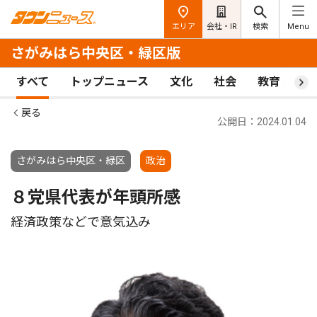
エリア
会社・IR
検索
Menu
さがみはら中央区・緑区版
すべて
トップニュース
文化
社会
教育
ス
戻る
公開日：2024.01.04
さがみはら中央区・緑区
政治
８党県代表が年頭所感
経済政策などで意気込み