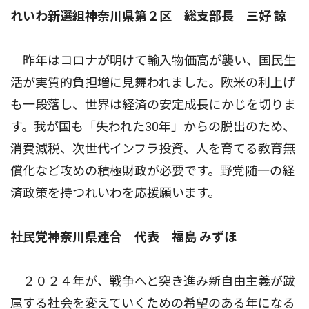
れいわ新選組神奈川県第２区 総支部長 三好 諒
昨年はコロナが明けて輸入物価高が襲い、国民生
活が実質的負担増に見舞われました。欧米の利上げ
も一段落し、世界は経済の安定成長にかじを切りま
す。我が国も「失われた30年」からの脱出のため、
消費減税、次世代インフラ投資、人を育てる教育無
償化など攻めの積極財政が必要です。野党随一の経
済政策を持つれいわを応援願います。
社民党神奈川県連合 代表 福島 みずほ
２０２４年が、戦争へと突き進み新自由主義が跋
扈する社会を変えていくための希望のある年になる