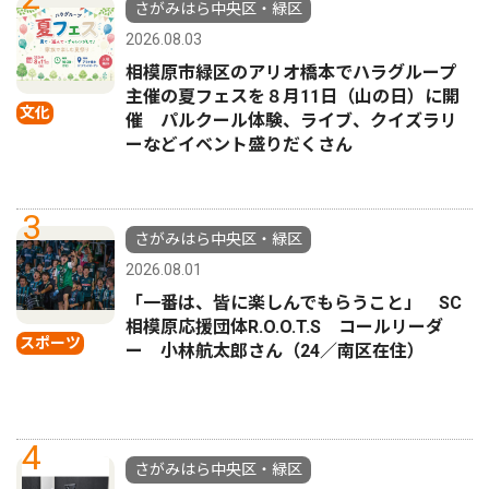
さがみはら中央区・緑区
2026.08.03
相模原市緑区のアリオ橋本でハラグループ
主催の夏フェスを８月11日（山の日）に開
文化
催 パルクール体験、ライブ、クイズラリ
ーなどイベント盛りだくさん
3
さがみはら中央区・緑区
2026.08.01
「一番は、皆に楽しんでもらうこと」 SC
相模原応援団体R.O.O.T.S コールリーダ
スポーツ
ー 小林航太郎さん（24／南区在住）
4
さがみはら中央区・緑区