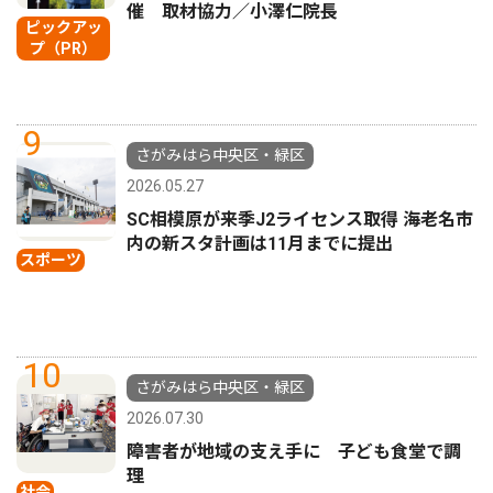
催 取材協力／小澤仁院長
ピックアッ
プ（PR）
9
さがみはら中央区・緑区
2026.05.27
SC相模原が来季J2ライセンス取得 海老名市
内の新スタ計画は11月までに提出
スポーツ
10
さがみはら中央区・緑区
2026.07.30
障害者が地域の支え手に 子ども食堂で調
理
社会