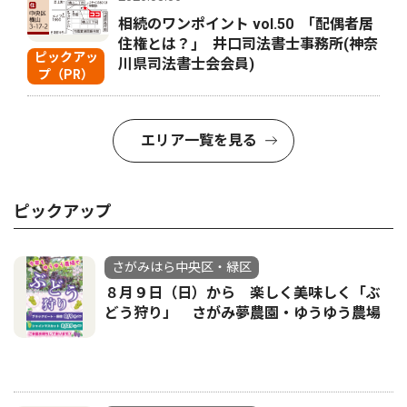
相続のワンポイント vol.50 ｢配偶者居
住権とは？｣ 井口司法書士事務所(神奈
ピックアッ
川県司法書士会会員)
プ（PR）
エリア一覧を見る
ピックアップ
さがみはら中央区・緑区
８月９日（日）から 楽しく美味しく「ぶ
どう狩り」 さがみ夢農園・ゆうゆう農場