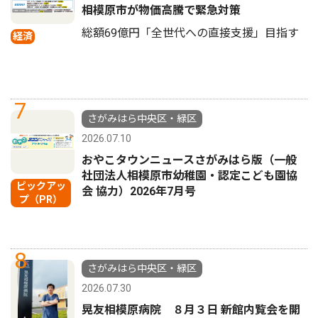
相模原市が物価高騰で緊急対策
総額69億円「全世代への直接支援」目指す
経済
7
さがみはら中央区・緑区
2026.07.10
おやこタウンニュースさがみはら版（一般
社団法人相模原市幼稚園・認定こども園協
ピックアッ
会 協力）2026年7月号
プ（PR）
8
さがみはら中央区・緑区
2026.07.30
晃友相模原病院 ８月３日 新館内覧会を開