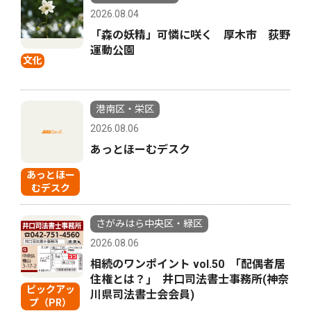
2026.08.04
「森の妖精」可憐に咲く 厚木市 荻野
運動公園
文化
港南区・栄区
2026.08.06
あっとほーむデスク
あっとほー
むデスク
さがみはら中央区・緑区
2026.08.06
相続のワンポイント vol.50 ｢配偶者居
住権とは？｣ 井口司法書士事務所(神奈
ピックアッ
川県司法書士会会員)
プ（PR）