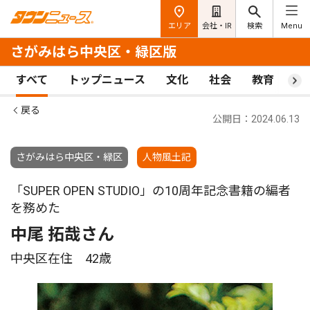
エリア
会社・IR
検索
Menu
さがみはら中央区・緑区版
すべて
トップニュース
文化
社会
教育
ス
戻る
公開日：2024.06.13
さがみはら中央区・緑区
人物風土記
「SUPER OPEN STUDIO」の10周年記念書籍の編者
を務めた
中尾 拓哉さん
中央区在住 42歳