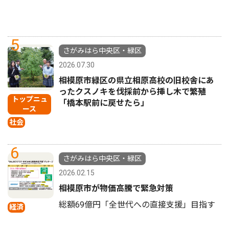
5
さがみはら中央区・緑区
2026.07.30
相模原市緑区の県立相原高校の旧校舎にあ
ったクスノキを伐採前から挿し木で繁殖
トップニュ
「橋本駅前に戻せたら」
ース
社会
6
さがみはら中央区・緑区
2026.02.15
相模原市が物価高騰で緊急対策
総額69億円「全世代への直接支援」目指す
経済