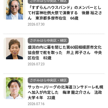
さがみはら中央区・緑区
「すずらんハウスバンド」のメンバーとし
て村富神社例大祭で演奏する 後藤 裕之さ
ん 東京都多摩市在住 66歳
2026.07.30
さがみはら中央区・緑区
盛況の内に幕を閉じた第60回相模原市文化
協会祭で舵を取った 井上 邦子さん 中央
区在住 82歳
2026.07.23
さがみはら中央区・緑区
サッカーJリーグの北海道コンサドーレ札幌
へ加入が内定した 梅津 龍之介さん 法政
大学４年 22歳
2026.07.16