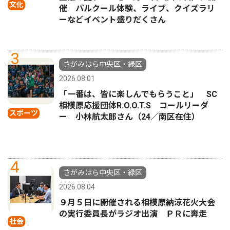
文化
催 パルクール体験、ライブ、クイズラリ
ーなどイベント盛りだくさん
3
さがみはら中央区・緑区
2026.08.01
「一番は、皆に楽しんでもらうこと」 SC
相模原応援団体R.O.O.T.S コールリーダ
スポーツ
ー 小林航太郎さん（24／南区在住）
4
さがみはら中央区・緑区
2026.08.04
９月５日に開催される相模原納涼花火大会
の実行委員長がラジオ出演 ＰＲに奔走
社会