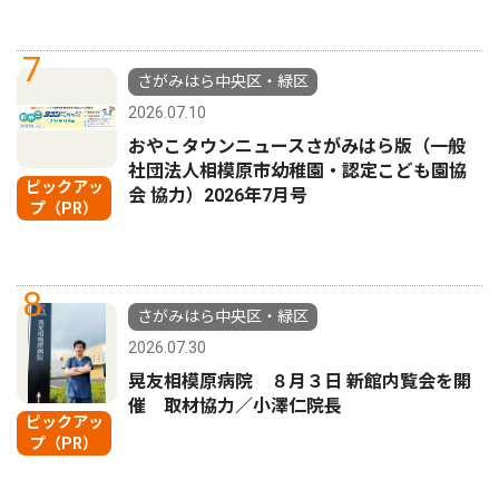
7
さがみはら中央区・緑区
2026.07.10
おやこタウンニュースさがみはら版（一般
社団法人相模原市幼稚園・認定こども園協
ピックアッ
会 協力）2026年7月号
プ（PR）
8
さがみはら中央区・緑区
2026.07.30
晃友相模原病院 ８月３日 新館内覧会を開
催 取材協力／小澤仁院長
ピックアッ
プ（PR）