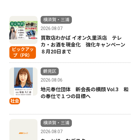
横須賀・三浦
2026.08.07
買取店わかば イオン久里浜店 テレ
カ・お酒を現金化 強化キャンペーン
ピックアッ
８月20日まで
プ（PR）
鶴見区
2026.08.06
地元奉仕団体 新会長の横顔 Vol.3 和
の奉仕で１つの目標へ
社会
横須賀・三浦
2026.08.07