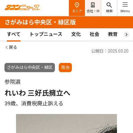
エリア
会社・IR
検索
Menu
さがみはら中央区・緑区版
すべて
トップニュース
文化
社会
教育
ス
戻る
公開日：2025.03.20
さがみはら中央区・緑区
政治
参院選
れいわ 三好氏擁立へ
39歳、消費税廃止訴える