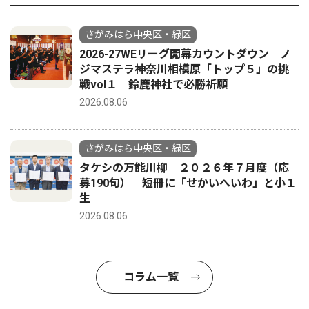
さがみはら中央区・緑区
2026-27WEリーグ開幕カウントダウン ノ
ジマステラ神奈川相模原「トップ５」の挑
戦vol１ 鈴鹿神社で必勝祈願
2026.08.06
さがみはら中央区・緑区
タケシの万能川柳 ２０２６年７月度（応
募190句） 短冊に「せかいへいわ」と小１
生
2026.08.06
コラム一覧