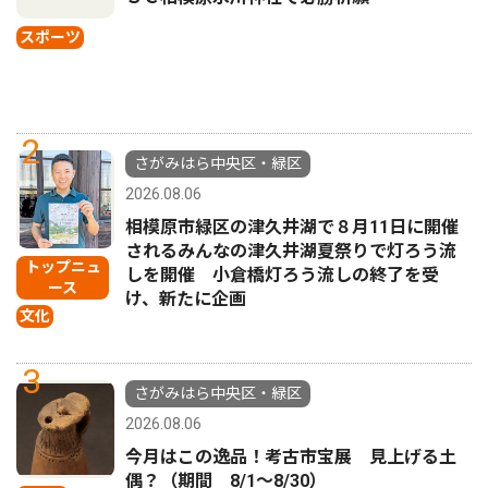
スポーツ
2
さがみはら中央区・緑区
2026.08.06
相模原市緑区の津久井湖で８月11日に開催
されるみんなの津久井湖夏祭りで灯ろう流
トップニュ
しを開催 小倉橋灯ろう流しの終了を受
ース
け、新たに企画
文化
3
さがみはら中央区・緑区
2026.08.06
今月はこの逸品！考古市宝展 見上げる土
偶？（期間 8/1〜8/30）