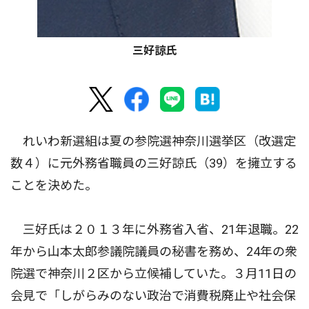
三好諒氏
れいわ新選組は夏の参院選神奈川選挙区（改選定
数４）に元外務省職員の三好諒氏（39）を擁立する
ことを決めた。
三好氏は２０１３年に外務省入省、21年退職。22
年から山本太郎参議院議員の秘書を務め、24年の衆
院選で神奈川２区から立候補していた。３月11日の
会見で「しがらみのない政治で消費税廃止や社会保