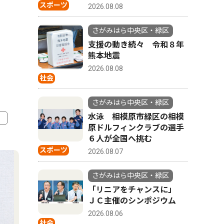
スポーツ
2026.08.08
さがみはら中央区・緑区
支援の動き続々 令和８年
熊本地震
2026.08.08
社会
さがみはら中央区・緑区
水泳 相模原市緑区の相模
原ドルフィンクラブの選手
６人が全国へ挑む
4
5
スポーツ
2026.08.07
さがみはら中央区・緑区
「リニアをチャンスに」
ＪＣ主催のシンポジウム
2026.08.06
社会