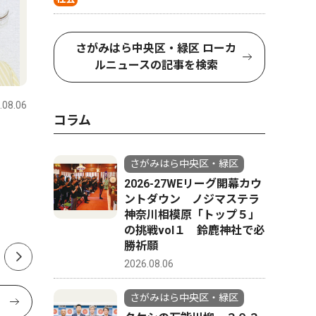
さがみはら中央区・緑区 ローカ
ルニュースの記事を検索
スポーツ
コラム
.08.06
さがみはら中央区・緑区
2026.08.07
さがみはら
コラム
水泳 相模原市緑区の相模原
今月はこ
ドルフィンクラブの選手６人
展 見上
さがみはら中央区・緑区
が全国へ挑む
8/1〜8/3
2026-27WEリーグ開幕カウ
ントダウン ノジマステラ
神奈川相模原「トップ５」
の挑戦vol１ 鈴鹿神社で必
勝祈願
2026.08.06
さがみはら中央区・緑区