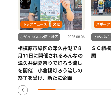
トップニュース
文化
スポーツ
6.08.06
さがみはら中央区・緑区
2026.08.06
さがみはら
相模原市緑区の津久井湖で８
ＳＣ相模
月11日に開催されるみんなの
願
津久井湖夏祭りで灯ろう流し
を開催 小倉橋灯ろう流しの
終了を受け、新たに企画