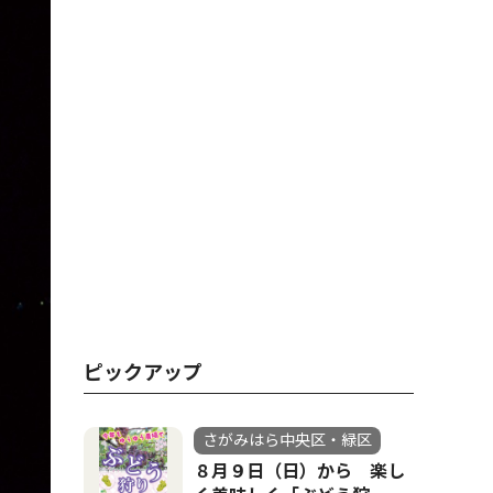
ピックアップ
さがみはら中央区・緑区
８月９日（日）から 楽し