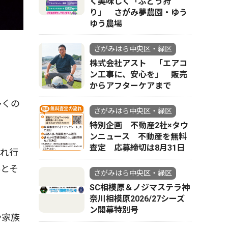
く美味しく「ぶどう狩
り」 さがみ夢農園・ゆう
ゆう農場
さがみはら中央区・緑区
株式会社アスト 「エアコ
ン工事に、安心を」 販売
からアフターケアまで
多くの
さがみはら中央区・緑区
特別企画 不動産2社×タウ
ンニュース 不動産を無料
査定 応募締切は8月31日
れ行
んとそ
さがみはら中央区・緑区
SC相模原＆ノジマステラ神
奈川相模原2026/27シーズ
ン開幕特別号
や家族