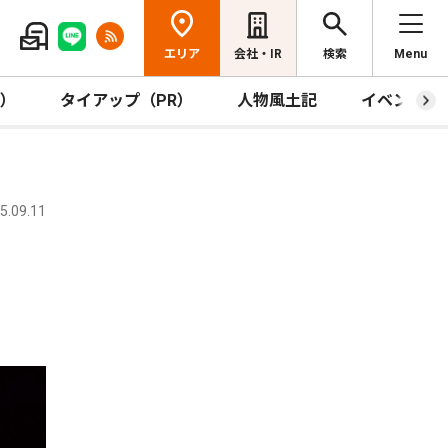
エリア
会社・IR
検索
Menu
R）
タイアップ（PR）
人物風土記
イベント
.09.11