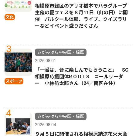
相模原市緑区のアリオ橋本でハラグループ
主催の夏フェスを８月11日（山の日）に開
文化
催 パルクール体験、ライブ、クイズラリ
ーなどイベント盛りだくさん
3
さがみはら中央区・緑区
2026.08.01
「一番は、皆に楽しんでもらうこと」 SC
相模原応援団体R.O.O.T.S コールリーダ
スポーツ
ー 小林航太郎さん（24／南区在住）
4
さがみはら中央区・緑区
2026.08.04
９月５日に開催される相模原納涼花火大会