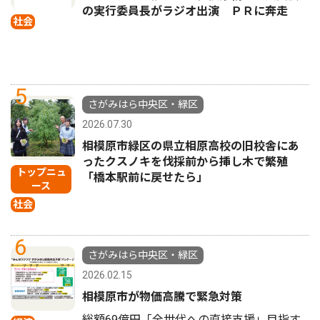
の実行委員長がラジオ出演 ＰＲに奔走
社会
5
さがみはら中央区・緑区
2026.07.30
相模原市緑区の県立相原高校の旧校舎にあ
ったクスノキを伐採前から挿し木で繁殖
トップニュ
「橋本駅前に戻せたら」
ース
社会
6
さがみはら中央区・緑区
2026.02.15
相模原市が物価高騰で緊急対策
総額69億円「全世代への直接支援」目指す