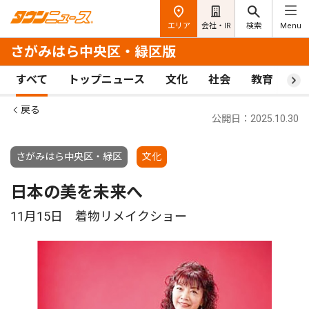
エリア
会社・IR
検索
Menu
さがみはら中央区・緑区版
すべて
トップニュース
文化
社会
教育
ス
戻る
公開日：2025.10.30
さがみはら中央区・緑区
文化
日本の美を未来へ
11月15日 着物リメイクショー