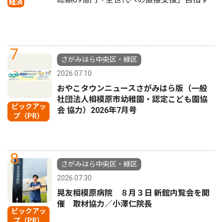
経済
7
さがみはら中央区・緑区
2026.07.10
おやこタウンニュースさがみはら版（一般
社団法人相模原市幼稚園・認定こども園協
ピックアッ
会 協力）2026年7月号
プ（PR）
8
さがみはら中央区・緑区
2026.07.30
晃友相模原病院 ８月３日 新館内覧会を開
催 取材協力／小澤仁院長
ピックアッ
プ（PR）