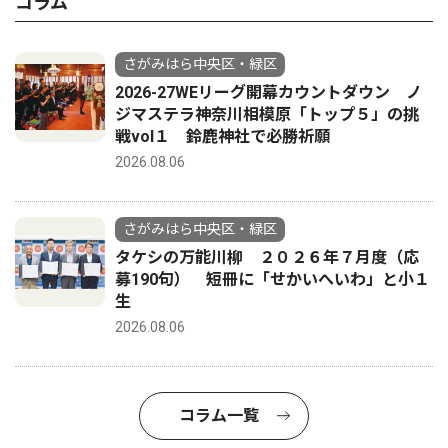
コラム
さがみはら中央区・緑区
2026-27WEリーグ開幕カウントダウン ノ
ジマステラ神奈川相模原「トップ５」の挑
戦vol１ 鈴鹿神社で必勝祈願
2026.08.06
さがみはら中央区・緑区
タケシの万能川柳 ２０２６年７月度（応
募190句） 短冊に「せかいへいわ」と小１
生
2026.08.06
コラム一覧