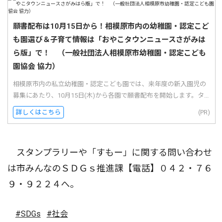
願書配布は10月15日から！相模原市内の幼稚園・認定こど
も園選び＆子育て情報は「おやこタウンニュースさがみは
ら版」で！ （一般社団法人相模原市幼稚園・認定こども
園協会 協力）
相模原市内の私立幼稚園・認定こども園では、来年度の新入園児の
募集にあたり、10月15日(木)から各園で願書配布を開始します。タ...
詳しくはこちら
(PR)
スタンプラリーや「すもー」に関する問い合わせ
は市みんなのＳＤＧｓ推進課【電話】０４２・７６
９・９２２４へ。
#SDGs
#社会