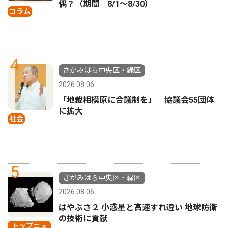
偶？（期間 8/1〜8/30）
コラム
4
さがみはら中央区・緑区
2026.08.06
「地裁相模原に合議制を」 協議会55団体
に拡大
社会
5
さがみはら中央区・緑区
2026.08.06
はやぶさ２ 小惑星と高速すれ違い 地球防衛
の技術に貢献
トップニュ