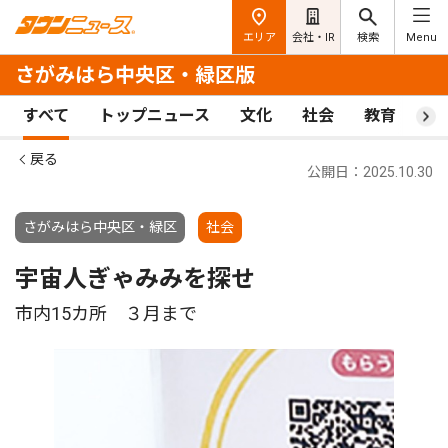
エリア
会社・IR
検索
Menu
さがみはら中央区・緑区版
すべて
トップニュース
文化
社会
教育
ス
戻る
公開日：2025.10.30
さがみはら中央区・緑区
社会
宇宙人ぎゃみみを探せ
市内15カ所 ３月まで