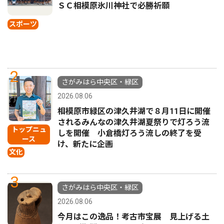
ＳＣ相模原氷川神社で必勝祈願
スポーツ
2
さがみはら中央区・緑区
2026.08.06
相模原市緑区の津久井湖で８月11日に開催
されるみんなの津久井湖夏祭りで灯ろう流
トップニュ
しを開催 小倉橋灯ろう流しの終了を受
ース
け、新たに企画
文化
3
さがみはら中央区・緑区
2026.08.06
今月はこの逸品！考古市宝展 見上げる土