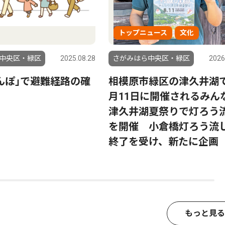
トップニュース
文化
中央区・緑区
2025.08.28
さがみはら中央区・緑区
2026
んぽ｣で避難経路の確
相模原市緑区の津久井湖
月11日に開催されるみん
津久井湖夏祭りで灯ろう
を開催 小倉橋灯ろう流
終了を受け、新たに企画
もっと見る