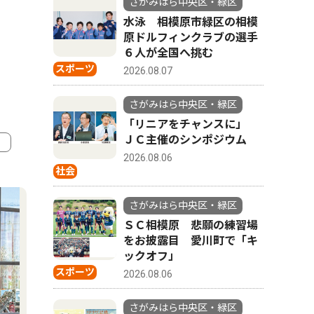
さがみはら中央区・緑区
水泳 相模原市緑区の相模
原ドルフィンクラブの選手
６人が全国へ挑む
スポーツ
2026.08.07
さがみはら中央区・緑区
「リニアをチャンスに」
ＪＣ主催のシンポジウム
2026.08.06
社会
4
5
さがみはら中央区・緑区
ＳＣ相模原 悲願の練習場
をお披露目 愛川町で「キ
ックオフ」
スポーツ
2026.08.06
さがみはら中央区・緑区