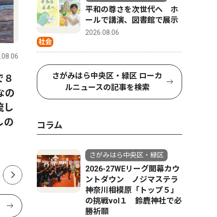
平和の尊さを次世代へ ホ
ールで講演、図書館で展示
コラム
社会
2026.08.06
社会
.08.06
さがみはら中央区・緑区
2026.08.06
さがみはら
さがみはら中央区・緑区 ローカ
で８
今月はこの逸品！考古市宝
「地裁相
ルニュースの記事を検索
なの
展 見上げる土偶？（期間
協議会5
流し
8/1〜8/30）
しの
コラム
さがみはら中央区・緑区
2026-27WEリーグ開幕カウ
ントダウン ノジマステラ
神奈川相模原「トップ５」
の挑戦vol１ 鈴鹿神社で必
勝祈願