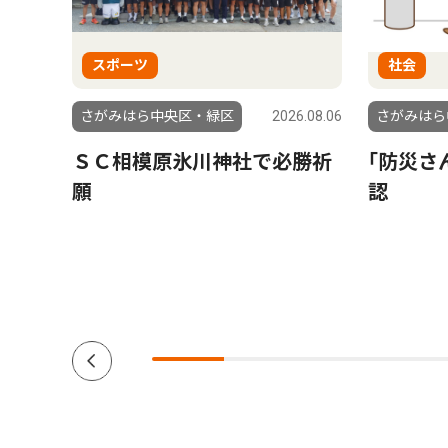
スポーツ
社会
6.08.01
さがみはら中央区・緑区
2026.08.06
さがみはら
もら
ＳＣ相模原氷川神社で必勝祈
｢防災さ
援団体
願
認
ーダー
南区在