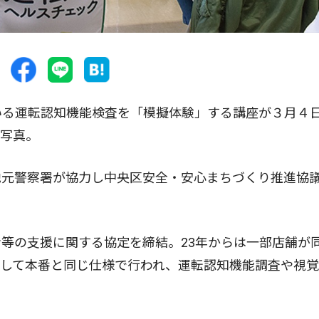
いる運転認知機能検査を「模擬体験」する講座が３月４
＝写真。
元警察署が協力し中央区安全・安心まちづくり推進協
等の支援に関する協定を締結。23年からは一部店舗が
として本番と同じ仕様で行われ、運転認知機能調査や視