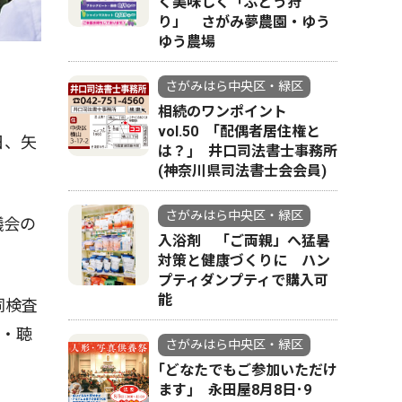
く美味しく「ぶどう狩
り」 さがみ夢農園・ゆう
ゆう農場
さがみはら中央区・緑区
相続のワンポイント
vol.50 ｢配偶者居住権と
日、矢
は？｣ 井口司法書士事務所
(神奈川県司法書士会会員)
さがみはら中央区・緑区
議会の
入浴剤 「ご両親」へ猛暑
対策と健康づくりに ハン
プティダンプティで購入可
能
同検査
覚・聴
さがみはら中央区・緑区
｢どなたでもご参加いただけ
ます｣ 永田屋8月8日･9