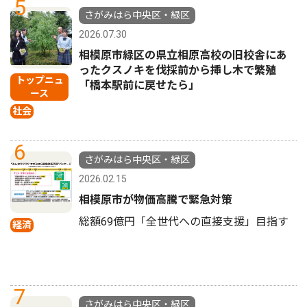
5
さがみはら中央区・緑区
2026.07.30
相模原市緑区の県立相原高校の旧校舎にあ
ったクスノキを伐採前から挿し木で繁殖
トップニュ
「橋本駅前に戻せたら」
ース
社会
6
さがみはら中央区・緑区
2026.02.15
相模原市が物価高騰で緊急対策
総額69億円「全世代への直接支援」目指す
経済
7
さがみはら中央区・緑区