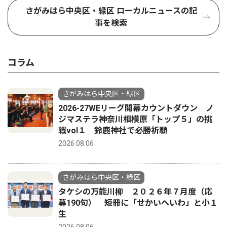
さがみはら中央区・緑区 ローカルニュースの記
事を検索
コラム
さがみはら中央区・緑区
2026-27WEリーグ開幕カウントダウン ノ
ジマステラ神奈川相模原「トップ５」の挑
戦vol１ 鈴鹿神社で必勝祈願
2026.08.06
さがみはら中央区・緑区
タケシの万能川柳 ２０２６年７月度（応
募190句） 短冊に「せかいへいわ」と小１
生