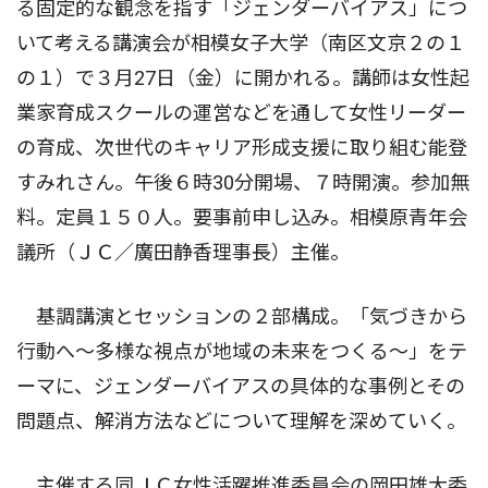
る固定的な観念を指す「ジェンダーバイアス」につ
いて考える講演会が相模女子大学（南区文京２の１
の１）で３月27日（金）に開かれる。講師は女性起
業家育成スクールの運営などを通して女性リーダー
の育成、次世代のキャリア形成支援に取り組む能登
すみれさん。午後６時30分開場、７時開演。参加無
料。定員１５０人。要事前申し込み。相模原青年会
議所（ＪＣ／廣田静香理事長）主催。
基調講演とセッションの２部構成。「気づきから
行動へ〜多様な視点が地域の未来をつくる〜」をテ
ーマに、ジェンダーバイアスの具体的な事例とその
問題点、解消方法などについて理解を深めていく。
主催する同ＪＣ女性活躍推進委員会の岡田雄大委