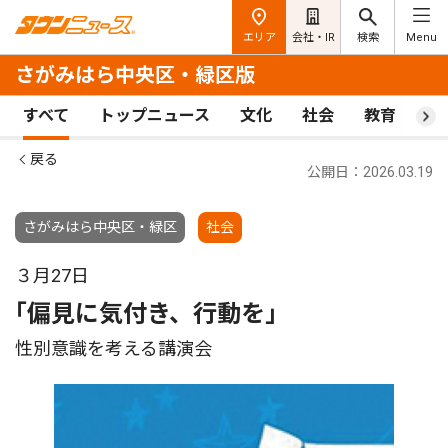
エリア
会社・IR
検索
Menu
さがみはら中央区・緑区版
すべて
トップニュース
文化
社会
教育
ス
戻る
公開日：2026.03.19
さがみはら中央区・緑区
社会
３月27日
｢偏見に気付き、行動を｣
性別意識を考える講演会