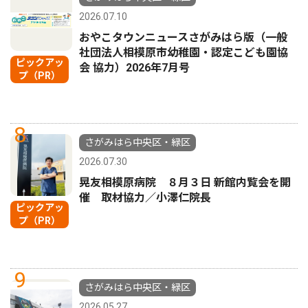
2026.07.10
おやこタウンニュースさがみはら版（一般
社団法人相模原市幼稚園・認定こども園協
ピックアッ
会 協力）2026年7月号
プ（PR）
8
さがみはら中央区・緑区
2026.07.30
晃友相模原病院 ８月３日 新館内覧会を開
催 取材協力／小澤仁院長
ピックアッ
プ（PR）
9
さがみはら中央区・緑区
2026.05.27