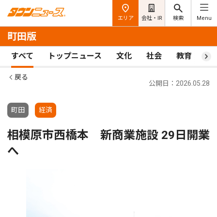
エリア
会社・IR
検索
Menu
町田版
すべて
トップニュース
文化
社会
教育
ス
戻る
公開日：2026.05.28
町田
経済
相模原市西橋本 新商業施設 29日開業
へ