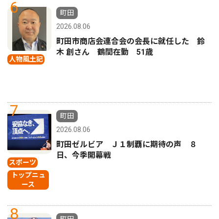
6
町田
2026.08.06
町田市商店会連合会の会長に就任した 鈴
木 創さん 鶴間在勤 51歳
人物風土記
7
町田
2026.08.06
町田ゼルビア Ｊ１制覇に期待の声 ８
日、今季開幕戦
スポーツ
トップニュ
ース
8
町田