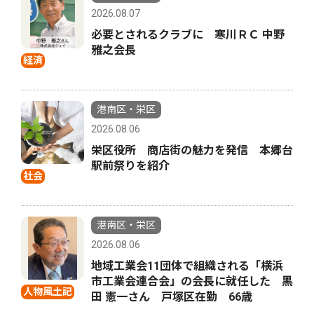
2026.08.07
必要とされるクラブに 寒川ＲＣ 中野
雅之会長
経済
港南区・栄区
2026.08.06
栄区役所 商店街の魅力を発信 本郷台
駅前祭りを紹介
社会
港南区・栄区
2026.08.06
地域工業会11団体で組織される「横浜
市工業会連合会」の会長に就任した 黒
人物風土記
田 憲一さん 戸塚区在勤 66歳