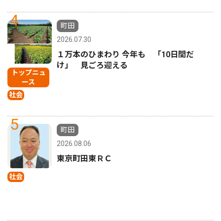
4
町田
2026.07.30
１万本のひまわり 今年も 「10日間だ
け」 見ごろ迎える
トップニュ
ース
社会
5
町田
2026.08.06
東京町田東ＲＣ
社会