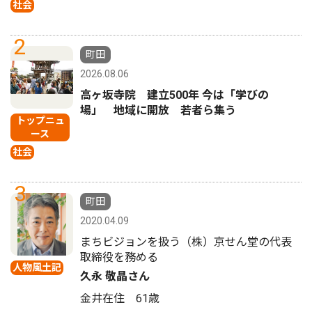
社会
2
町田
2026.08.06
高ヶ坂寺院 建立500年 今は「学びの
場」 地域に開放 若者ら集う
トップニュ
ース
社会
3
町田
2020.04.09
まちビジョンを扱う（株）京せん堂の代表
取締役を務める
人物風土記
久永 敬晶さん
金井在住 61歳