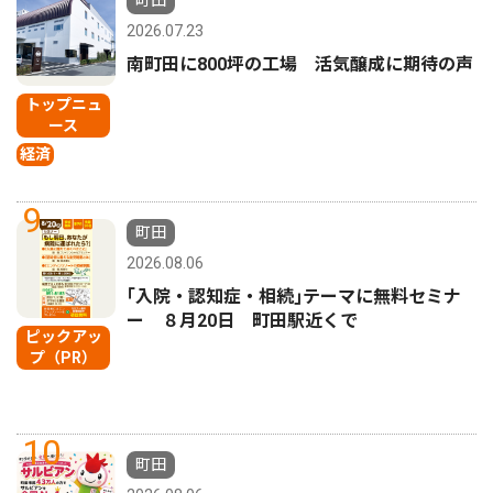
2026.07.23
南町田に800坪の工場 活気醸成に期待の声
トップニュ
ース
経済
9
町田
2026.08.06
｢入院・認知症・相続｣テーマに無料セミナ
ー ８月20日 町田駅近くで
ピックアッ
プ（PR）
10
町田