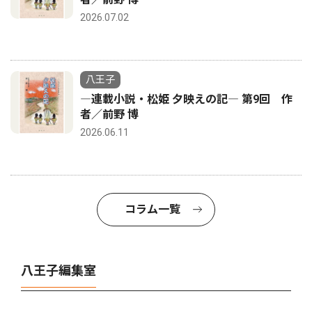
2026.07.02
八王子
―連載小説・松姫 夕映えの記― 第9回 作
者／前野 博
2026.06.11
コラム一覧
八王子編集室