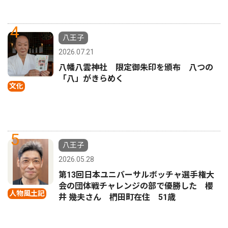
4
八王子
2026.07.21
八幡八雲神社 限定御朱印を頒布 八つの
「八」がきらめく
文化
5
八王子
2026.05.28
第13回日本ユニバーサルボッチャ選手権大
会の団体戦チャレンジの部で優勝した 櫻
人物風土記
井 幾夫さん 椚田町在住 51歳