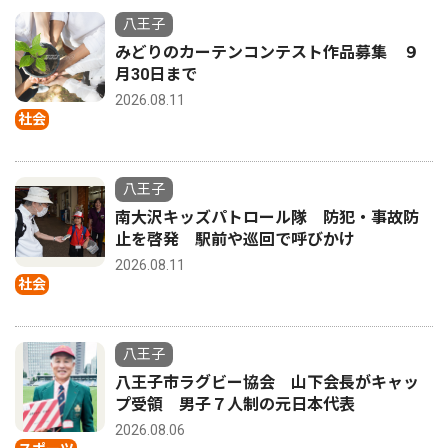
八王子
みどりのカーテンコンテスト作品募集 ９
月30日まで
2026.08.11
社会
八王子
南大沢キッズパトロール隊 防犯・事故防
止を啓発 駅前や巡回で呼びかけ
2026.08.11
社会
八王子
八王子市ラグビー協会 山下会長がキャッ
プ受領 男子７人制の元日本代表
2026.08.06