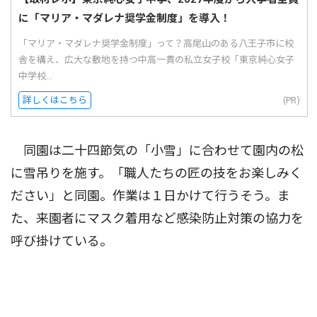
に「マリア・マダレナ奨学金制度」を導入！
「マリア・マダレナ奨学金制度」って？高尾山のある八王子市に校
舎を構え、広大な敷地を持つ中高一貫の私立女子校「東京純心女子
中学校...
詳しくはこちら
(PR)
同園は二十四節気の「小雪」に合わせて園内の松
に雪吊りを施す。「職人たちの匠の技をお楽しみく
ださい」と同園。作業は１日かけて行うそう。ま
た、来園者にマスク着用など感染防止対策の協力を
呼び掛けている。