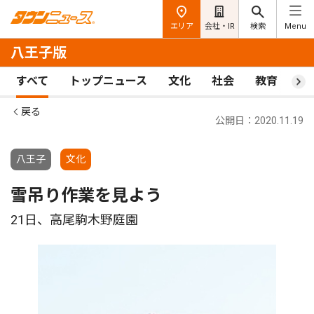
エリア
会社・IR
検索
Menu
八王子版
すべて
トップニュース
文化
社会
教育
ス
戻る
公開日：2020.11.19
八王子
文化
雪吊り作業を見よう
21日、高尾駒木野庭園