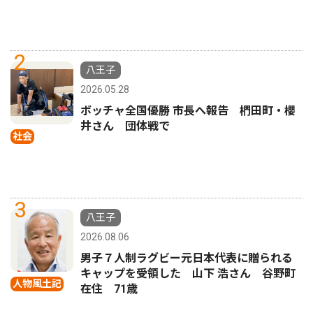
2
八王子
2026.05.28
ボッチャ全国優勝 市長へ報告 椚田町・櫻
井さん 団体戦で
社会
3
八王子
2026.08.06
男子７人制ラグビー元日本代表に贈られる
キャップを受領した 山下 浩さん 谷野町
人物風土記
在住 71歳