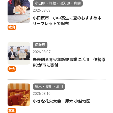
小田原・箱根・湯河原・真鶴
2026.08.08
小田原市 小中高生に夏のおすすめ本
リーフレットで配布
教育
伊勢原
2026.08.07
未来創る青少年新規事業に活用 伊勢原
RCが市に寄付
社会
厚木・愛川・清川
2026.08.10
小さな花火大会 厚木 小鮎地区
文化