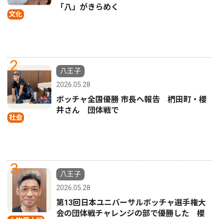
「八」がきらめく
文化
2
八王子
2026.05.28
ボッチャ全国優勝 市長へ報告 椚田町・櫻
井さん 団体戦で
社会
3
八王子
2026.05.28
第13回日本ユニバーサルボッチャ選手権大
会の団体戦チャレンジの部で優勝した 櫻