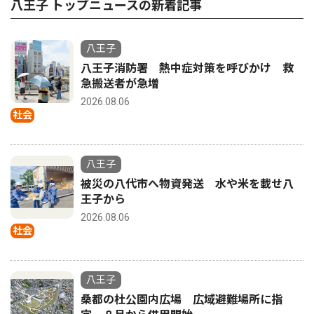
八王子 トップニュースの新着記事
八王子
八王子消防署 熱中症対策を呼びかけ 救
急搬送者が急増
2026.08.06
社会
八王子
被災の八代市へ物資発送 水や米を載せ八
王子から
2026.08.06
社会
八王子
桑都の杜公園内広場 広域避難場所に指