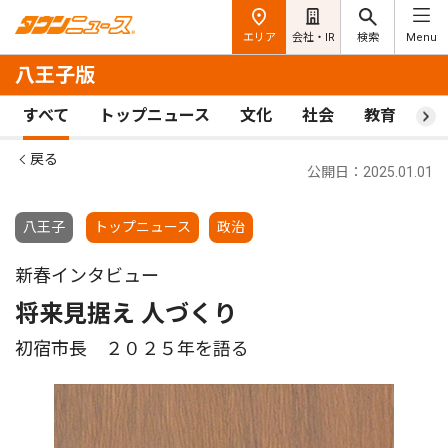
エリア
会社・IR
検索
Menu
八王子版
すべて
トップニュース
文化
社会
教育
ス
戻る
公開日：2025.01.01
八王子
トップニュース
政治
新春インタビュー
将来見据え 人づくり
初宿市長 ２０２５年を語る