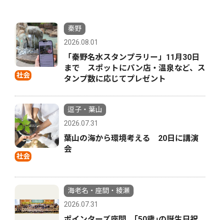
秦野
2026.08.01
「秦野名水スタンプラリー」11月30日
まで スポットにパン店・温泉など、ス
社会
タンプ数に応じてプレゼント
逗子・葉山
2026.07.31
葉山の海から環境考える 20日に講演
会
社会
海老名・座間・綾瀬
2026.07.31
ポインターズ座間 ｢50歳｣の誕生日祝