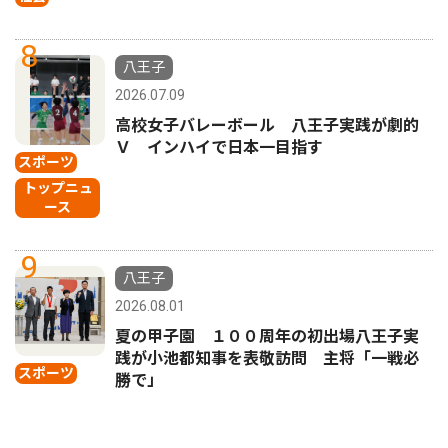
8
八王子
2026.07.09
高校女子バレーボール 八王子実践が劇的
Ｖ インハイで日本一目指す
スポーツ
トップニュ
ース
9
八王子
2026.08.01
夏の甲子園 １００周年の初出場八王子実
践が小池都知事を表敬訪問 主将「一戦必
スポーツ
勝で」