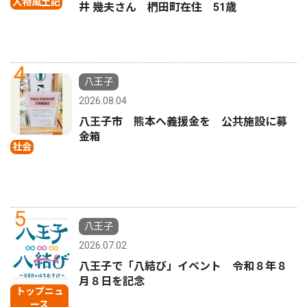
人物風土記
井 幾夫さん 椚田町在住 51歳
4
八王子
2026.08.04
八王子市 熊本へ義援金を 公共施設に募
金箱
社会
5
八王子
2026.07.02
八王子で「八結び」イベント 令和８年８
月８日を記念
トップニュ
ース