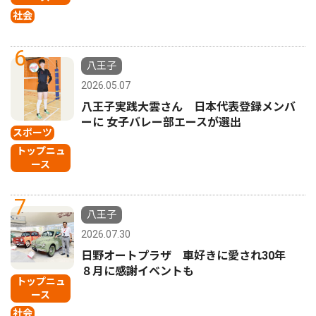
社会
6
八王子
2026.05.07
八王子実践大雲さん 日本代表登録メンバ
ーに 女子バレー部エースが選出
スポーツ
トップニュ
ース
7
八王子
2026.07.30
日野オートプラザ 車好きに愛され30年
８月に感謝イベントも
トップニュ
ース
社会