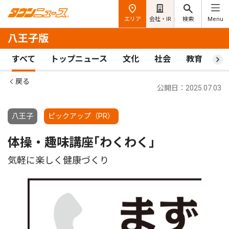
エリア
会社・IR
検索
Menu
八王子版
すべて
トップニュース
文化
社会
教育
ス
戻る
公開日：2025.07.03
八王子
ピックアップ（PR）
体操・趣味講座｢わくわく｣
気軽に楽しく健康づくり