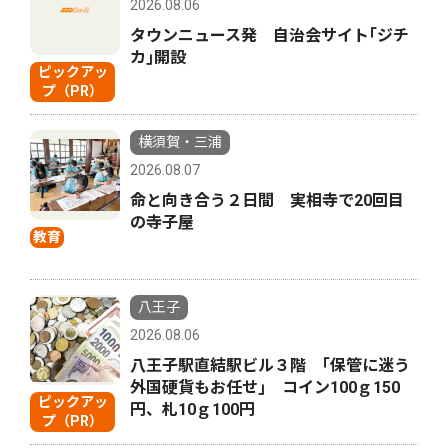
2026.08.06
タウンニュース発 自治会サイト｢ジチ
カ｣開設
ピックアッ
プ（PR）
横須賀・三浦
2026.08.07
命と向き合う２日間 実相寺で20回目
の寺子屋
教育
八王子
2026.08.06
八王子駅直結駅ビル３階 ｢保管に迷う
外国硬貨もお任せ｣ コイン100ｇ150
ピックアッ
円、札10ｇ100円
プ（PR）