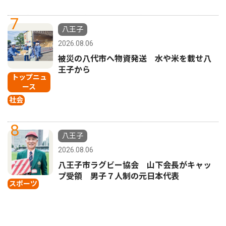
7
八王子
2026.08.06
被災の八代市へ物資発送 水や米を載せ八
王子から
トップニュ
ース
社会
8
八王子
2026.08.06
八王子市ラグビー協会 山下会長がキャッ
プ受領 男子７人制の元日本代表
スポーツ