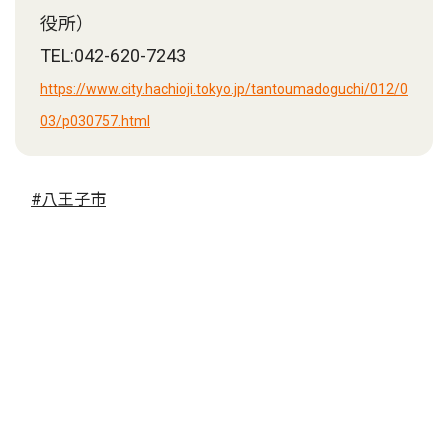
役所）
TEL:042-620-7243
https://www.city.hachioji.tokyo.jp/tantoumadoguchi/012/0
03/p030757.html
#八王子市