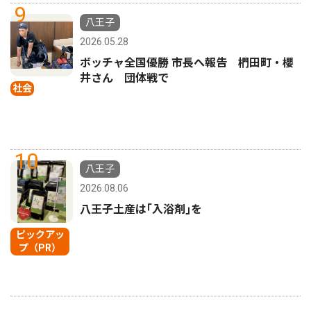
9
八王子
2026.05.28
ボッチャ全国優勝 市長へ報告 椚田町・櫻
井さん 団体戦で
社会
10
八王子
2026.08.06
八王子土産は｢入浴剤｣を
ピックアッ
プ（PR）