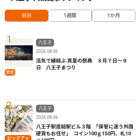
前日
1週間
1か月
1
八王子
2026.08.06
活気で縁結ぶ 真夏の祭典 ８月７日〜９
日 八王子まつり
文化
2
八王子
2026.08.06
八王子駅直結駅ビル３階 ｢保管に迷う外国
硬貨もお任せ｣ コイン100ｇ150円、札10
ピックアッ