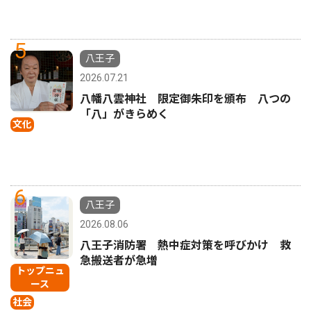
5
八王子
2026.07.21
八幡八雲神社 限定御朱印を頒布 八つの
「八」がきらめく
文化
6
八王子
2026.08.06
八王子消防署 熱中症対策を呼びかけ 救
急搬送者が急増
トップニュ
ース
社会