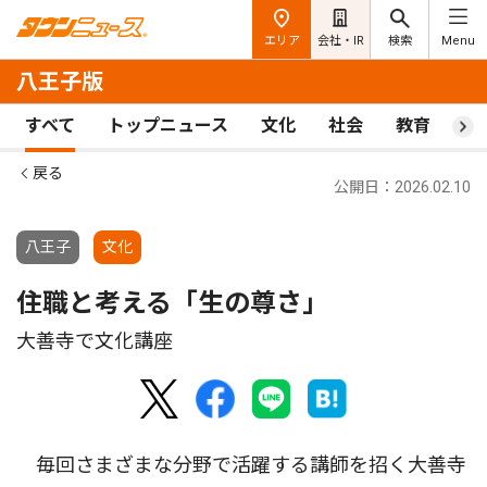
エリア
会社・IR
検索
Menu
八王子版
すべて
トップニュース
文化
社会
教育
ス
戻る
公開日：2026.02.10
八王子
文化
住職と考える「生の尊さ」
大善寺で文化講座
毎回さまざまな分野で活躍する講師を招く大善寺