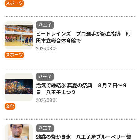
スポーツ
八王子
ビートレインズ プロ選手が熱血指導 町
田市立総合体育館で
2026.08.06
スポーツ
八王子
活気で縁結ぶ 真夏の祭典 ８月７日〜９
日 八王子まつり
2026.08.06
文化
八王子
魅惑の紫かき氷 八王子産ブルーベリー使