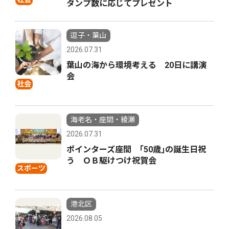
タンプ数に応じてプレゼント
逗子・葉山
2026.07.31
葉山の海から環境考える 20日に講演
会
社会
海老名・座間・綾瀬
2026.07.31
ポインターズ座間 ｢50歳｣の誕生日祝
う ＯＢ駆けつけ祝賀会
スポーツ
港北区
2026.08.05