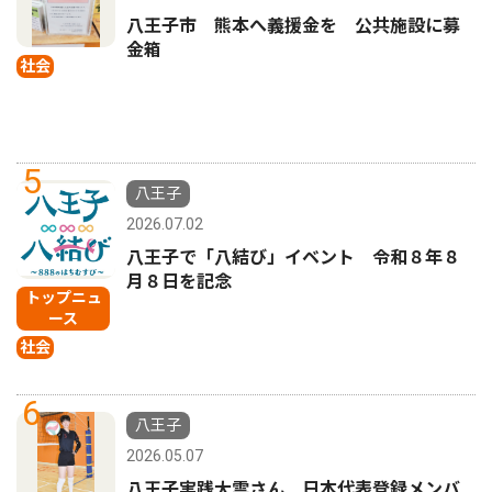
八王子市 熊本へ義援金を 公共施設に募
金箱
社会
5
八王子
2026.07.02
八王子で「八結び」イベント 令和８年８
月８日を記念
トップニュ
ース
社会
6
八王子
2026.05.07
八王子実践大雲さん 日本代表登録メンバ