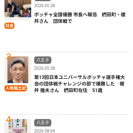
2026.05.28
ボッチャ全国優勝 市長へ報告 椚田町・櫻
井さん 団体戦で
社会
3
八王子
2026.05.28
第13回日本ユニバーサルボッチャ選手権大
会の団体戦チャレンジの部で優勝した 櫻
人物風土記
井 幾夫さん 椚田町在住 51歳
4
八王子
2026.08.04