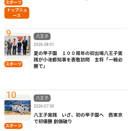
スポーツ
トップニュ
ース
9
八王子
2026.08.01
夏の甲子園 １００周年の初出場八王子実
践が小池都知事を表敬訪問 主将「一戦必
スポーツ
勝で」
10
八王子
2026.07.30
八王子実践 いざ、初の甲子園へ 西東京
で初優勝 創価破り
スポーツ