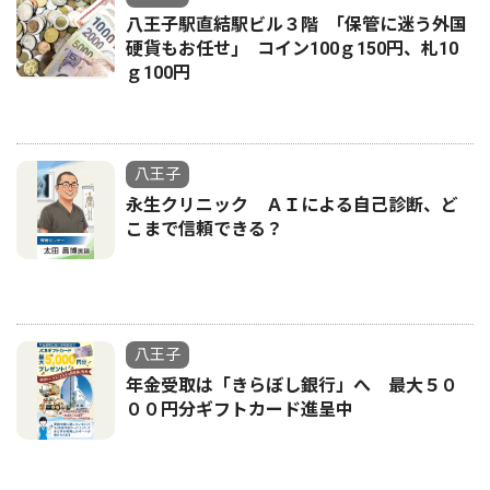
八王子駅直結駅ビル３階 ｢保管に迷う外国
硬貨もお任せ｣ コイン100ｇ150円、札10
ｇ100円
八王子
永生クリニック ＡＩによる自己診断、ど
こまで信頼できる？
八王子
年金受取は「きらぼし銀行」へ 最大５０
００円分ギフトカード進呈中