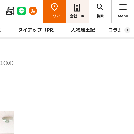
エリア
会社・IR
検索
Menu
R）
タイアップ（PR）
人物風土記
コラム
.08.03