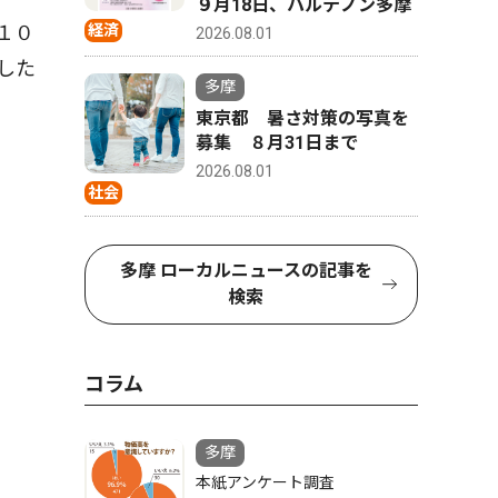
９月18日、パルテノン多摩
１０
経済
2026.08.01
した
多摩
東京都 暑さ対策の写真を
募集 ８月31日まで
2026.08.01
社会
多摩 ローカルニュースの記事を
検索
コラム
多摩
本紙アンケート調査