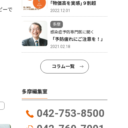
｢物価高を実感｣９割超
ピーで
2022.12.01
多摩
感染症予防専門医に聞く
「予防疲れにご注意を！」
2021.02.18
コラム一覧
多摩編集室
042-753-8500
4
5