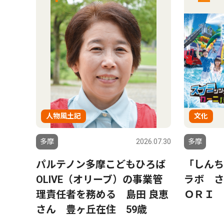
人物風土記
文化
6.07.30
多摩
2026.07.30
多摩
 交
パルテノン多摩こどもひろば
「しんち
 ８
OLIVE（オリーブ）の事業管
ラボ さ
理責任者を務める 島田 良恵
ＯＲＩ
さん 豊ヶ丘在住 59歳