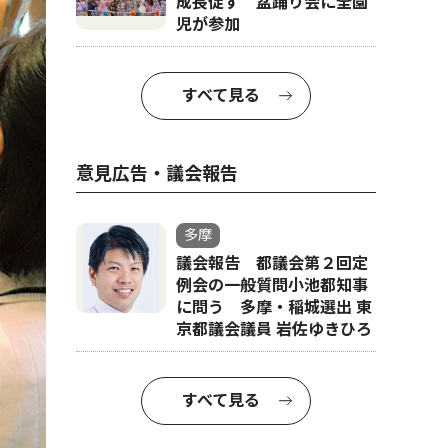
成長促す 盆踊り会に全園
児が参加
すべて見る
意見広告・議会報告
多摩
議会報告 都議会第２回定
例会の一般質問小池都知事
に問う 多摩・稲城選出 東
京都議会議員 岩佐ゆきひろ
すべて見る