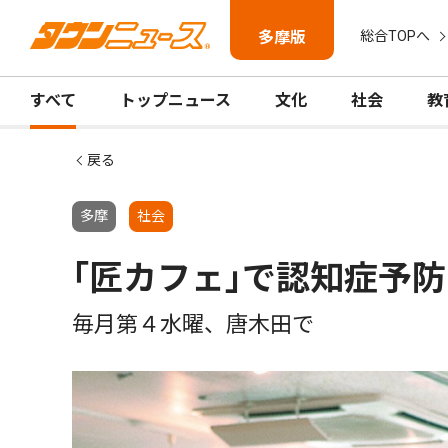
多摩版
総合TOPへ
すべて
トップニュース
文化
社会
教
戻る
多摩
社会
｢匠カフェ｣で認知症予防
毎月第４水曜、唐木田で