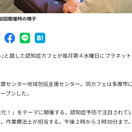
前回開催時の様子
-｣と題した認知症カフェが毎月第４水曜日にプラネット
摩センター地域包括支援センター。同カフェは多摩市
オープンした。
性化！」をテーマに開催する。認知症予防で注目されて
。作業療法士が担当する。午後２時から３時30分まで