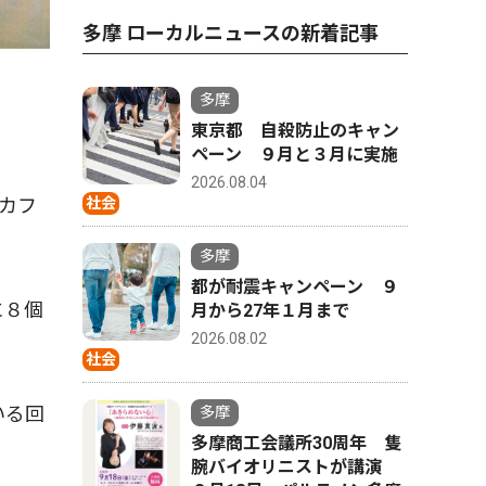
多摩 ローカルニュースの新着記事
多摩
東京都 自殺防止のキャン
ペーン ９月と３月に実施
2026.08.04
カフ
社会
多摩
都が耐震キャンペーン ９
に８個
月から27年１月まで
2026.08.02
社会
いる回
多摩
多摩商工会議所30周年 隻
。
腕バイオリニストが講演