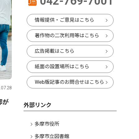
042-769-7001
情報提供・ご意見はこちら
著作物の二次利用等はこちら
広告掲載はこちら
紙面の設置場所はこちら
文化
トップニ
Web版記事のお問合せはこちら
.07.28
多摩
2026.07.30
多摩
都が
イラストレーター・指田さん
クロスガ
外部リンク
展示会 「けい太くんと仲間
12月で
たち展」 30日から、京王聖
多摩市役所
蹟桜ヶ丘ＳＣで
多摩市立図書館