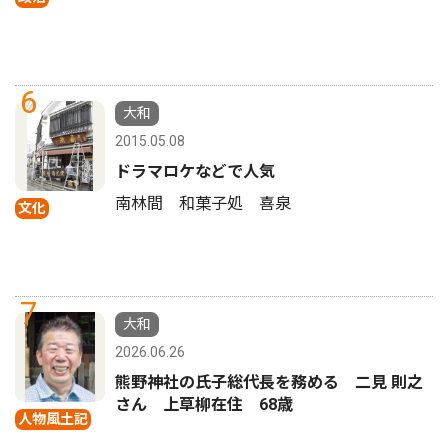
6
大和
2015.05.08
ドラマロケなどで人気
南林間 和菓子処 喜泉
文化
7
大和
2026.06.26
熊野神社の氏子総代長を務める 二見 則之
さん 上草柳在住 68歳
人物風土記