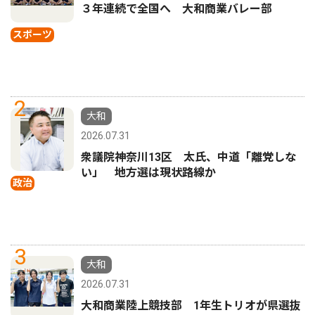
３年連続で全国へ 大和商業バレー部
スポーツ
2
大和
2026.07.31
衆議院神奈川13区 太氏、中道「離党しな
い」 地方選は現状路線か
政治
3
大和
2026.07.31
大和商業陸上競技部 1年生トリオが県選抜