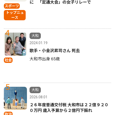
に 「定通大会」の女子リレーで
スポーツ
トップニュ
ース
4
大和
2024.01.19
歌手・小金沢昇司さん 死去
大和市出身 65歳
社会
5
大和
2026.08.01
２６年度普通交付税 大和市は２２億９２０
０万円 歳入予算から２億円下振れ
政治