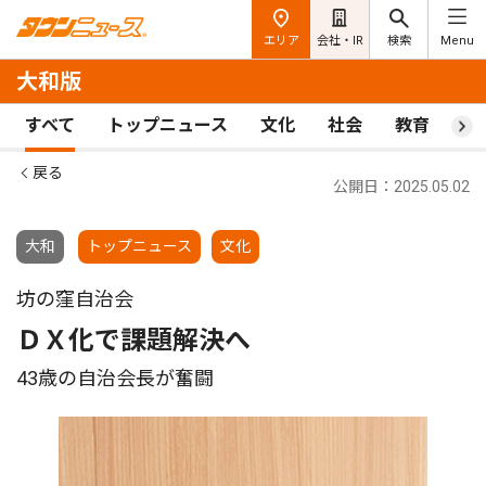
エリア
会社・IR
検索
Menu
大和版
すべて
トップニュース
文化
社会
教育
ス
戻る
公開日：2025.05.02
大和
トップニュース
文化
坊の窪自治会
ＤＸ化で課題解決へ
43歳の自治会長が奮闘