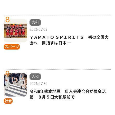
8
大和
2026.07.09
ＹＡＭＡＴＯ ＳＰＩＲＩＴＳ 初の全国大
会へ 目指すは日本一
スポーツ
9
大和
2026.07.30
令和8年熊本地震 県人会連合会が募金活
動 ８月５日大和駅前で
社会