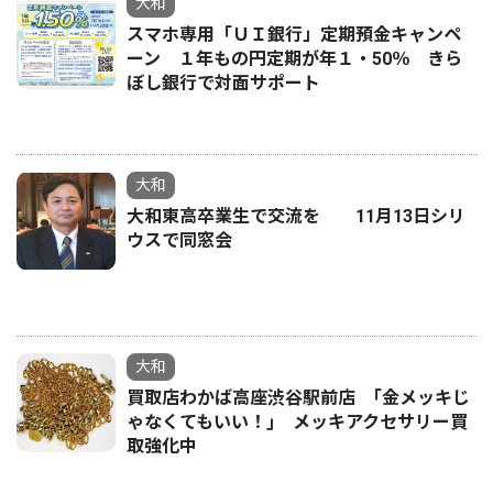
大和
スマホ専用「ＵＩ銀行」定期預金キャンペ
ーン １年もの円定期が年１・50％ きら
ぼし銀行で対面サポート
大和
大和東高卒業生で交流を 11月13日シリ
ウスで同窓会
大和
買取店わかば高座渋谷駅前店 ｢金メッキじ
ゃなくてもいい！｣ メッキアクセサリー買
取強化中