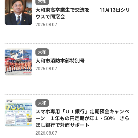
大和
大和東高卒業生で交流を 11月13日シリ
ウスで同窓会
2026.08.07
大和
大和市消防本部特別号
2026.08.07
大和
スマホ専用「ＵＩ銀行」定期預金キャンペ
ーン １年もの円定期が年１・50％ きら
ぼし銀行で対面サポート
2026.08.07