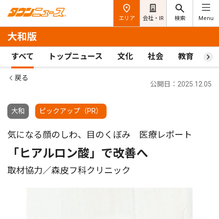
エリア
会社・IR
検索
Menu
大和版
すべて
トップニュース
文化
社会
教育
ス
戻る
公開日：2025.12.05
大和
ピックアップ（PR）
気になる顔のしわ、目のくぼみ 医療レポート
「ヒアルロン酸」で改善へ
取材協力／森皮フ科クリニック