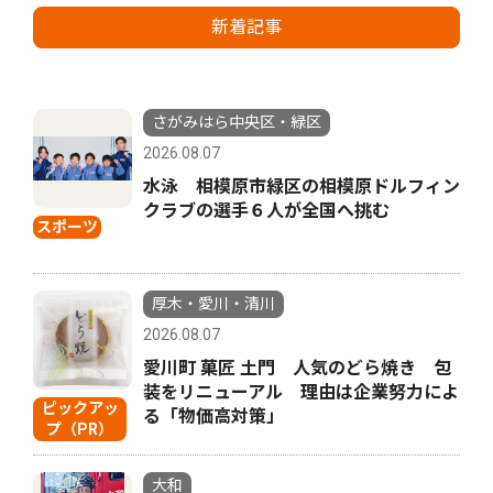
新着記事
さがみはら中央区・緑区
2026.08.07
水泳 相模原市緑区の相模原ドルフィン
クラブの選手６人が全国へ挑む
スポーツ
厚木・愛川・清川
2026.08.07
愛川町 菓匠 土門 人気のどら焼き 包
装をリニューアル 理由は企業努力によ
ピックアッ
る「物価高対策」
プ（PR）
大和