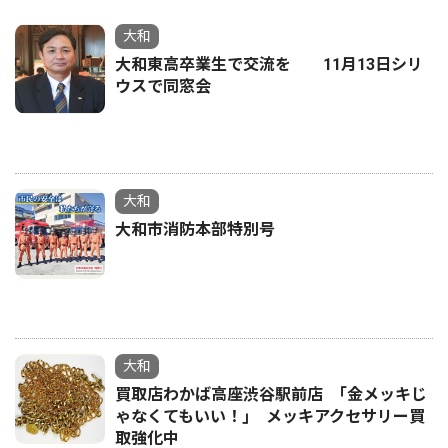
大和
大和東高卒業生で交流を 11月13日シリ
ウスで同窓会
大和
大和市消防本部特別号
大和
買取店わかば高座渋谷駅前店 ｢金メッキじ
ゃなくてもいい！｣ メッキアクセサリー買
取強化中