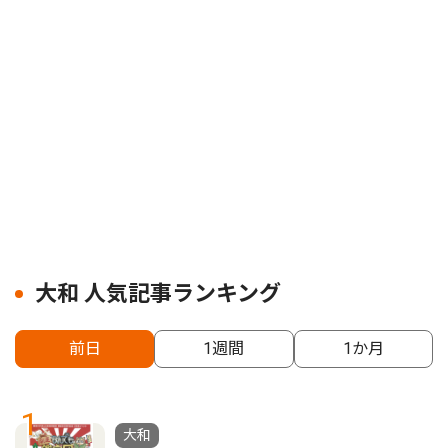
大和 人気記事ランキング
前日
1週間
1か月
1
大和