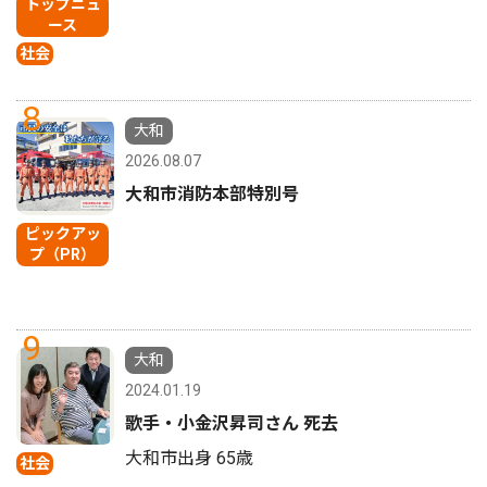
トップニュ
ース
社会
8
大和
2026.08.07
大和市消防本部特別号
ピックアッ
プ（PR）
9
大和
2024.01.19
歌手・小金沢昇司さん 死去
大和市出身 65歳
社会