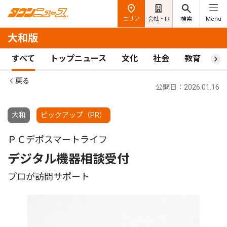
エリア
会社・IR
検索
Menu
大和版
すべて
トップニュース
文化
社会
教育
ス
戻る
公開日：2026.01.16
大和
ピックアップ（PR）
ＰＣデポスマートライフ
デジタル機器相談受付
プロが訪問サポート