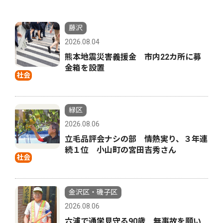
藤沢
2026.08.04
熊本地震災害義援金 市内22カ所に募
金箱を設置
社会
緑区
2026.08.06
立毛品評会ナシの部 情熱実り、３年連
続１位 小山町の宮田吉秀さん
社会
金沢区・磯子区
2026.08.06
六浦で通学見守る90歳 無事故を願い