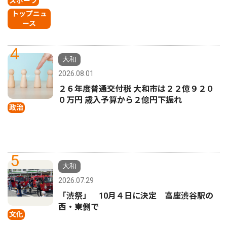
スポーツ
トップニュ
ース
4
大和
2026.08.01
２６年度普通交付税 大和市は２２億９２０
０万円 歳入予算から２億円下振れ
政治
5
大和
2026.07.29
「渋祭」 10月４日に決定 高座渋谷駅の
西・東側で
文化