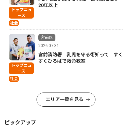
20年以上
トップニュ
ース
社会
宮前区
2026.07.31
宮前消防署 乳児を守る術知って すく
すくひろばで救命教室
トップニュ
ース
社会
エリア一覧を見る
ピックアップ