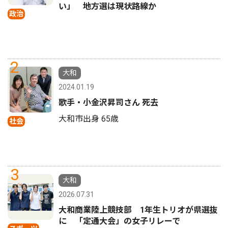
い」 地方選は現状路線か
政治
2
大和
2024.01.19
歌手・小金沢昇司さん 死去
大和市出身 65歳
社会
3
大和
2026.07.31
大和商業陸上競技部 1年生トリオが県選抜
に 「定通大会」の女子リレーで