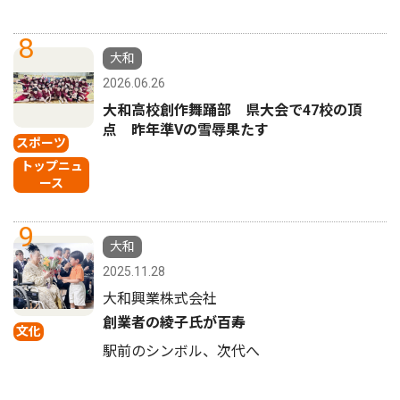
8
大和
2026.06.26
大和高校創作舞踊部 県大会で47校の頂
点 昨年準Vの雪辱果たす
スポーツ
トップニュ
ース
9
大和
2025.11.28
大和興業株式会社
創業者の綾子氏が百寿
文化
駅前のシンボル、次代へ