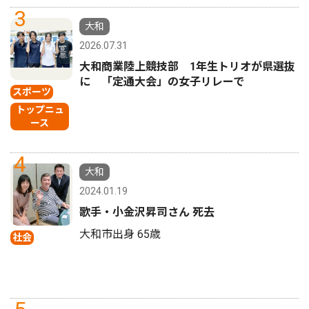
3
大和
2026.07.31
大和商業陸上競技部 1年生トリオが県選抜
に 「定通大会」の女子リレーで
スポーツ
トップニュ
ース
4
大和
2024.01.19
歌手・小金沢昇司さん 死去
大和市出身 65歳
社会