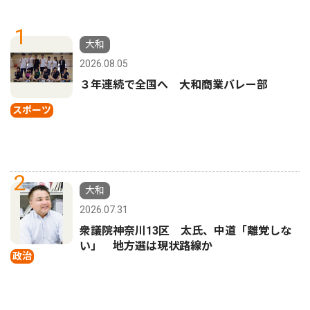
1
大和
2026.08.05
３年連続で全国へ 大和商業バレー部
スポーツ
2
大和
2026.07.31
衆議院神奈川13区 太氏、中道「離党しな
い」 地方選は現状路線か
政治