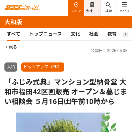
エリア
会社・IR
検索
Menu
大和版
すべて
トップニュース
文化
社会
教育
ス
戻る
公開日：2026.05.08
大和
ピックアップ（PR）
「ふじみ式典」マンション型納骨堂 大
和市福田42区画販売 オープン＆墓じま
い相談会 ５月16日㈯午前10時から