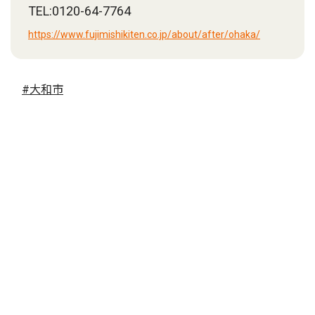
TEL:0120-64-7764
https://www.fujimishikiten.co.jp/about/after/ohaka/
#大和市