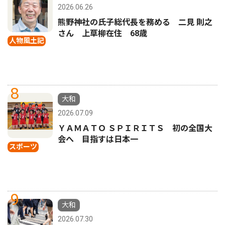
2026.06.26
熊野神社の氏子総代長を務める 二見 則之
さん 上草柳在住 68歳
人物風土記
8
大和
2026.07.09
ＹＡＭＡＴＯ ＳＰＩＲＩＴＳ 初の全国大
会へ 目指すは日本一
スポーツ
9
大和
2026.07.30