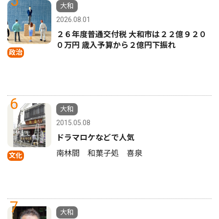
5
大和
2026.08.01
２６年度普通交付税 大和市は２２億９２０
０万円 歳入予算から２億円下振れ
政治
6
大和
2015.05.08
ドラマロケなどで人気
南林間 和菓子処 喜泉
文化
7
大和