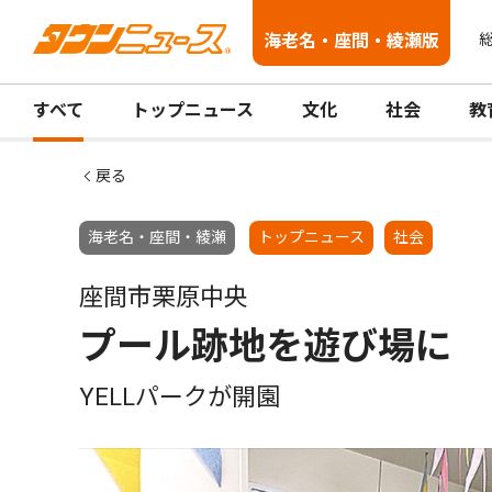
海老名・座間・綾瀬版
総
すべて
トップニュース
文化
社会
教
戻る
海老名・座間・綾瀬
トップニュース
社会
座間市栗原中央
プール跡地を遊び場に
YELLパークが開園