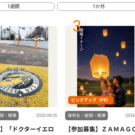
1週間
1か月
3
ピックアップ（PR）
間・綾瀬
2026.08.05
海老名・座間・綾瀬
2026
】「ドクターイエロ
【参加募集】ＺＡＭＡＧ