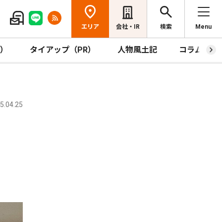
エリア
会社・IR
検索
Menu
R）
タイアップ（PR）
人物風土記
コラム
.04.25