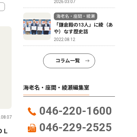
2026.03.07
海老名・座間・綾瀬
4
5
「鎌倉殿の13人」に綾（あ
や）なす歴史話
2022.08.12
コラム一覧
海老名・座間・綾瀬編集室
社会
社会
046-220-1600
.08.07
海老名・座間・綾瀬
2026.08.05
海老名・座
046-229-2525
ＯＬ
海老名の企業２社が協力し、
普段見ら