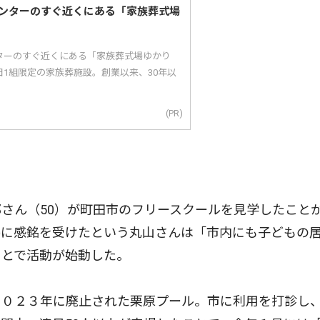
ンターのすぐ近くにある「家族葬式場
ターのすぐ近くにある「家族葬式場ゆかり
1組限定の家族葬施設。創業以来、30年以
(PR)
さん（50）が町田市のフリースクールを見学したこと
姿に感銘を受けたという丸山さんは「市内にも子どもの
ことで活動が始動した。
０２３年に廃止された栗原プール。市に利用を打診し