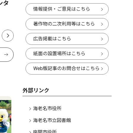
ンタ
トイレカーを熊本の被災地へ
月18日か
情報提供・ご意見はこちら
リーンセ
間開放
著作物の二次利用等はこちら
広告掲載はこちら
紙面の設置場所はこちら
Web版記事のお問合せはこちら
外部リンク
海老名市役所
海老名市立図書館
座間市役所