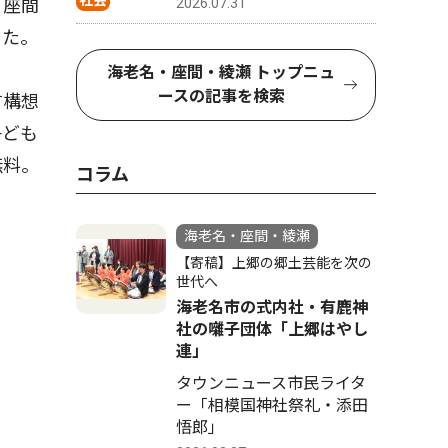
社会
2026.07.31
「座間
った。
海老名・座間・綾瀬 トップニュ
ースの記事を検索
す構想
子ども
無料。
コラム
海老名・座間・綾瀬
【寄稿】上郷の郷土芸能を次の
世代へ
海老名市の式内社・有鹿神
社の囃子団体「上郷はやし
連」
タウンニュース市民ライタ
ー「相模国神社祭礼・添田
悟郎」