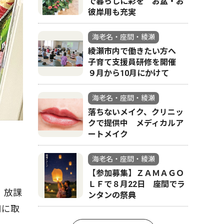
で暮らしに彩を お盆・お
彼岸用も充実
海老名・座間・綾瀬
綾瀬市内で働きたい方へ
子育て支援員研修を開催
９月から10月にかけて
海老名・座間・綾瀬
落ちないメイク、クリニッ
クで提供中 メディカルア
ートメイク
海老名・座間・綾瀬
【参加募集】ＺＡＭＡＧＯ
ＬＦで８月22日 座間でラ
。放課
ンタンの祭典
用に取