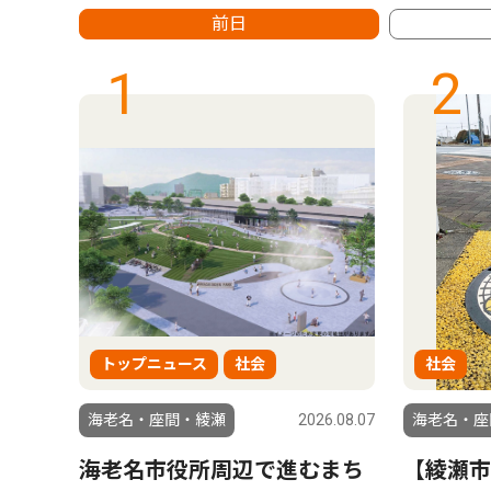
前日
1
2
トップニュース
社会
社会
6.08.07
海老名・座間・綾瀬
2026.08.07
海老名・座
1社で
海老名市役所周辺で進むまち
【綾瀬市