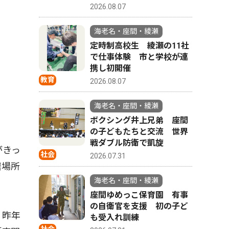
2026.08.07
海老名・座間・綾瀬
定時制高校生 綾瀬の11社
で仕事体験 市と学校が連
携し初開催
教育
2026.08.07
海老名・座間・綾瀬
ボクシング井上兄弟 座間
の子どもたちと交流 世界
戦ダブル防衛で凱旋
がきっ
社会
2026.07.31
居場所
海老名・座間・綾瀬
座間ゆめっこ保育園 有事
の自衛官を支援 初の子ど
、昨年
も受入れ訓練