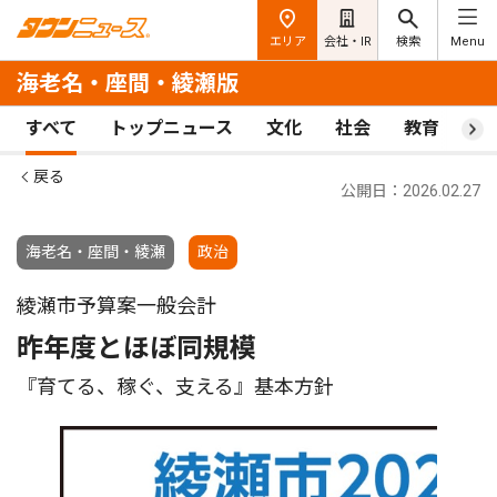
エリア
会社・IR
検索
Menu
海老名・座間・綾瀬版
すべて
トップニュース
文化
社会
教育
ス
戻る
公開日：2026.02.27
海老名・座間・綾瀬
政治
綾瀬市予算案一般会計
昨年度とほぼ同規模
『育てる、稼ぐ、支える』基本方針