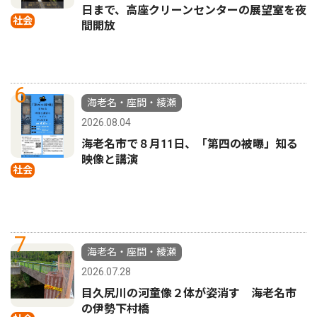
日まで、高座クリーンセンターの展望室を夜
社会
間開放
6
海老名・座間・綾瀬
2026.08.04
海老名市で８月11日、「第四の被曝」知る
映像と講演
社会
7
海老名・座間・綾瀬
2026.07.28
目久尻川の河童像２体が姿消す 海老名市
の伊勢下村橋