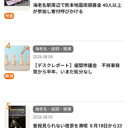
海老名駅周辺で熊本地震街頭募金 40人以上
が参加し寄付呼びかける
社会
4
海老名・座間・綾瀬
2026.08.04
【デスクレポート】座間市議会 不祥事発
覚から半年、いまだ処分なし
政治
5
海老名・座間・綾瀬
2026.08.05
普段見られない夜景を満喫 ８月18日から23