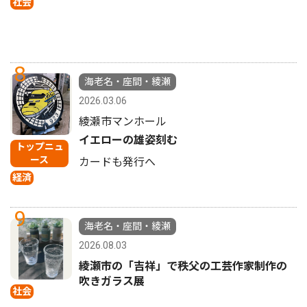
社会
8
海老名・座間・綾瀬
2026.03.06
綾瀬市マンホール
イエローの雄姿刻む
トップニュ
ース
カードも発行へ
経済
9
海老名・座間・綾瀬
2026.08.03
綾瀬市の「吉祥」で秩父の工芸作家制作の
吹きガラス展
社会