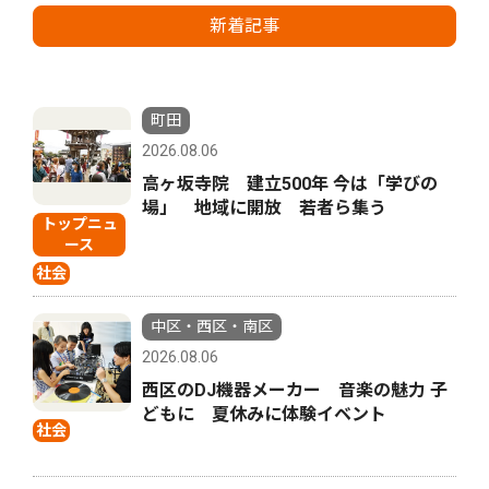
新着記事
町田
2026.08.06
高ヶ坂寺院 建立500年 今は「学びの
場」 地域に開放 若者ら集う
トップニュ
ース
社会
中区・西区・南区
2026.08.06
西区のDJ機器メーカー 音楽の魅力 子
どもに 夏休みに体験イベント
社会