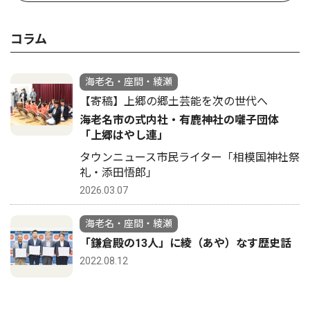
コラム
海老名・座間・綾瀬
【寄稿】上郷の郷土芸能を次の世代へ
海老名市の式内社・有鹿神社の囃子団体
「上郷はやし連」
タウンニュース市民ライター「相模国神社祭
礼・添田悟郎」
2026.03.07
海老名・座間・綾瀬
「鎌倉殿の13人」に綾（あや）なす歴史話
2022.08.12