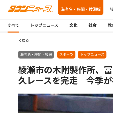
海老名・座間・綾瀬版
総
すべて
トップニュース
文化
社会
教
戻る
海老名・座間・綾瀬
スポーツ
トップニュース
綾瀬市の木附製作所、富
久レースを完走 今季が