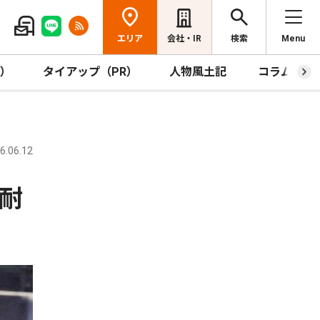
エリア
会社・IR
検索
Menu
R）
タイアップ（PR）
人物風土記
コラム
.06.12
耐