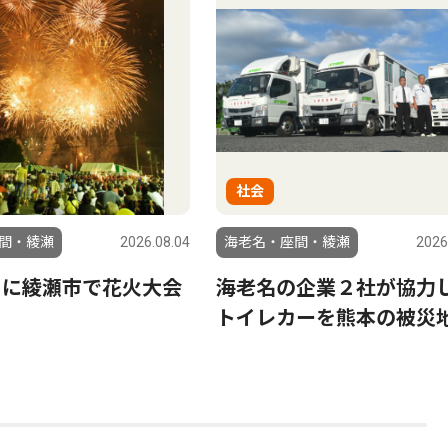
社会
間・綾瀬
2026.08.04
海老名・座間・綾瀬
2026
日に綾瀬市で花火大会
海老名の企業２社が協力
トイレカーを熊本の被災