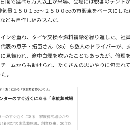
日間で延べ６万人以上が来場、会場には観客のテント
気量１５０１cc〜２５００ccの市販車をベースにした
ルなども自作し組み込んだ。
インを重ね、タイヤ交換や燃料補給を繰り返した。社
、代表の息子・拓臣さん（35）ら数人のドライバーが、
ルに見舞われ、途中白煙を吹いたこともあったが、修理
のチームからも助けられ、たくさんの思いやりに包まれ
った。
ンターのすぐ近くにある「家族葬式場
ターのすぐ近くにある「家族葬式場ゆかり
1組限定の家族葬施設。創業以来、30年以