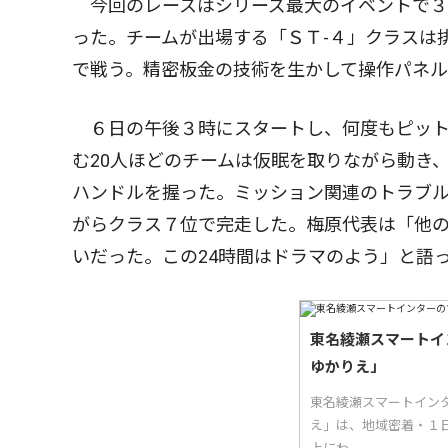
今回のレースはシリーズ最大のイベントで３
った。チームが出場する「ＳＴ-４」クラスは排
で戦う。精密板金の技術を生かして操作パネ
６日の午後３時にスタートし、何度もピット
む20人ほどのチームは仮眠を取りながら動き
ハンドルを握った。ミッション関連のトラブ
がらクラス７位で完走した。梅原代表は「他
いだった。この24時間はドラマのよう」と語
東名綾瀬スマートイ
ゆかりえ」
東名綾瀬スマートイン
え」は、地域密着・１日