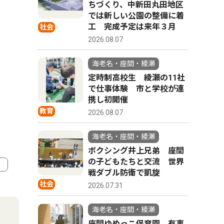
ちづくり、中新田丸田地区
では新しい公園の整備に着
工 完成予定は来年３月
社会
2026.08.07
海老名・座間・綾瀬
定時制高校生 綾瀬の11社
で仕事体験 市と学校が連
携し初開催
教育
2026.08.07
海老名・座間・綾瀬
ボクシング井上兄弟 座間
の子どもたちと交流 世界
戦ダブル防衛で凱旋
社会
2026.07.31
4
5
海老名・座間・綾瀬
座間ゆめっこ保育園 有事