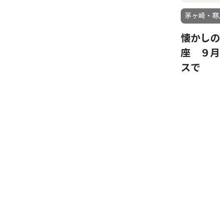
茅ヶ崎・寒
懐かしの
座 ９月
スで