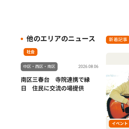
他のエリアのニュース
新着記事
社会
中区・西区・南区
2026.08.06
南区三春台 寺院連携で縁
日 住民に交流の場提供
イベント