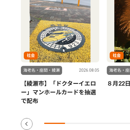
社会
社会
6.03.06
海老名・座間・綾瀬
2026.08.05
海老名・座
【綾瀬市】「ドクターイエロ
８月22
ー」マンホールカードを抽選
で配布