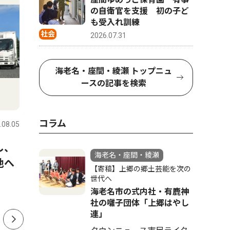
の自衛官を支援 初の子ど
も受入れ訓練
社会
2026.07.31
海老名・座間・綾瀬 トップニュ
ースの記事を検索
社会
文化
コラム
.08.05
海老名・座間・綾瀬
2026.08.05
海老名・座
し、
普段見られない夜景を満喫 ８
海老名市
海老名・座間・綾瀬
地へ
月18日から23日まで、高座ク
跡で盆踊
【寄稿】上郷の郷土芸能を次の
リーンセンターの展望室を夜
の披露も 
世代へ
海老名市の式内社・有鹿神
間開放
社の囃子団体「上郷はやし
連」