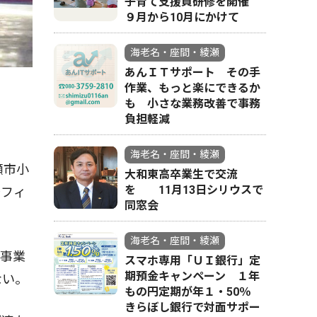
子育て支援員研修を開催
９月から10月にかけて
海老名・座間・綾瀬
あんＩＴサポート その手
作業、もっと楽にできるか
も 小さな業務改善で事務
負担軽減
海老名・座間・綾瀬
瀬市小
大和東高卒業生で交流
を 11月13日シリウスで
〜フィ
同窓会
海老名・座間・綾瀬
事業
スマホ専用「ＵＩ銀行」定
期預金キャンペーン １年
ない。
もの円定期が年１・50％
きらぼし銀行で対面サポー