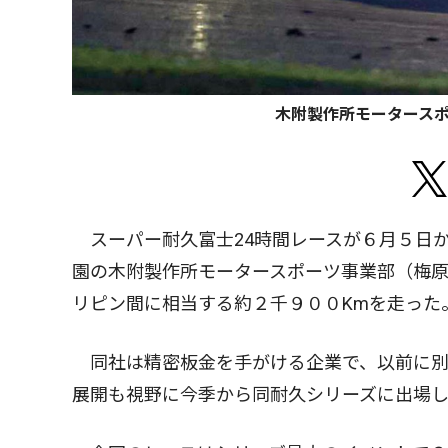
木附製作所モータースポ
スーパー耐久富士24時間レースが６月５日
園の木附製作所モータースポーツ事業部（梅
リピン間に相当する約２千９００Kmを走った
同社は精密板金を手がける企業で、以前に別
展開も視野に今季から同耐久シリーズに出場