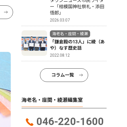
タウンニュース市民ライタ
ー「相模国神社祭礼・添田
悟郎」
2026.03.07
海老名・座間・綾瀬
「鎌倉殿の13人」に綾（あ
や）なす歴史話
2022.08.12
コラム一覧
海老名・座間・綾瀬編集室
046-220-1600