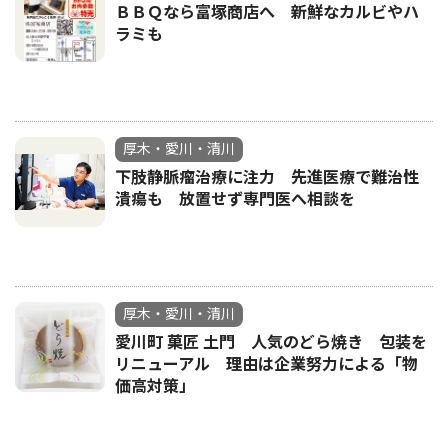
ＢＢＱなら富塚商店へ 新鮮なカルビやハ
ラミも
厚木・愛川・清川
下肢静脈瘤治療に注力 先進医療で難治性
潰瘍も 放置せず専門医へ相談を
厚木・愛川・清川
愛川町 菓匠 土門 人気のどら焼き 包装を
リニューアル 理由は企業努力による「物
価高対策」