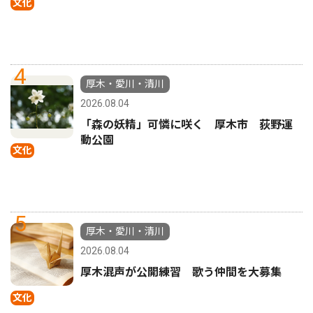
文化
4
厚木・愛川・清川
2026.08.04
「森の妖精」可憐に咲く 厚木市 荻野運
動公園
文化
5
厚木・愛川・清川
2026.08.04
厚木混声が公開練習 歌う仲間を大募集
文化