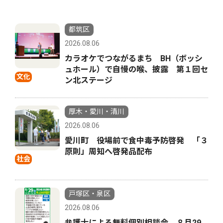
都筑区
2026.08.06
カラオケでつながるまち BH（ボッシ
ュホール）で自慢の喉、披露 第１回セ
文化
ン北ステージ
厚木・愛川・清川
2026.08.06
愛川町 役場前で食中毒予防啓発 「３
原則」周知へ啓発品配布
社会
戸塚区・泉区
2026.08.06
弁護士による無料個別相談会 ８月29