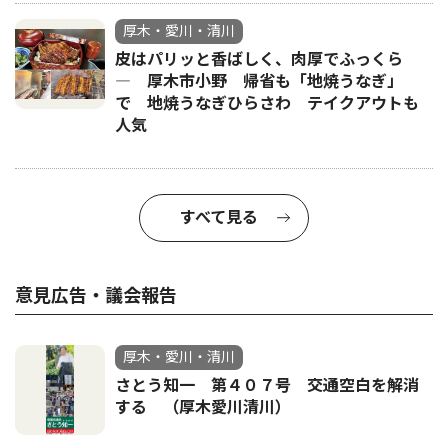
厚木・愛川・清川
皮はパリッと香ばしく、肉厚でふっくら
― 厚木市小野 帰省も「地焼うなぎ」
で 地焼うなぎひらさわ テイクアウトも
人気
すべて見る
意見広告・議会報告
厚木・愛川・清川
さとう知一 第４０７号 交通空白を解消
する （厚木愛川清川）