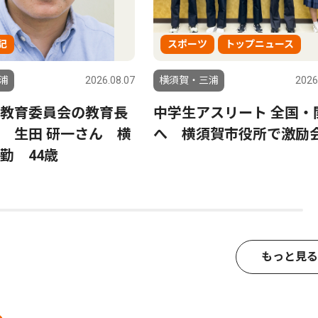
記
スポーツ
トップニュース
浦
2026.08.07
横須賀・三浦
2026
教育委員会の教育長
中学生アスリート 全国・
 生田 研一さん 横
へ 横須賀市役所で激励
勤 44歳
もっと見る