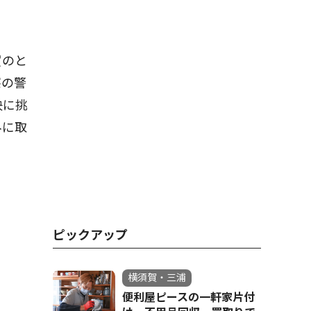
賀のと
察の警
決に挑
みに取
ピックアップ
横須賀・三浦
便利屋ピースの一軒家片付