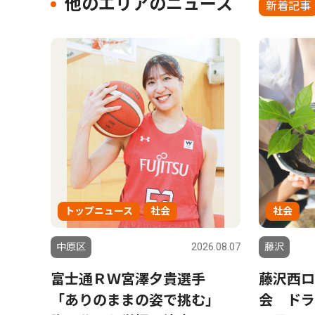
他のエリアのニュース
新着記事
トップニュース
社会
社会
中原区
2026.08.07
藤沢
富士通ＲＷ宮澤夕貴選手
藤沢西ロ
「ありのままの姿で挑む」
会 ド