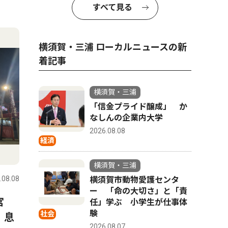
すべて見る
横須賀・三浦 ローカルニュースの新
着記事
横須賀・三浦
「信金プライド醸成」 か
なしんの企業内大学
2026.08.08
経済
横須賀・三浦
.08.08
横須賀市動物愛護センタ
ー 「命の大切さ」と「責
宮
任」学ぶ 小学生が仕事体
験
社会
、息
2026.08.07