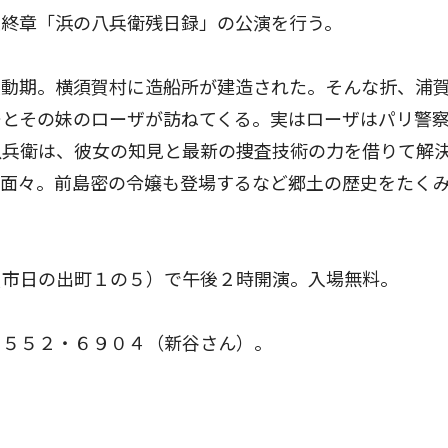
最終章「浜の八兵衛残日録」の公演を行う。
動期。横須賀村に造船所が建造された。そんな折、浦
ーとその妹のローザが訪ねてくる。実はローザはパリ警
八兵衛は、彼女の知見と最新の捜査技術の力を借りて解
の面々。前島密の令嬢も登場するなど郷土の歴史をたく
市日の出町１の５）で午後２時開演。入場無料。
５５２・６９０４（新谷さん）。