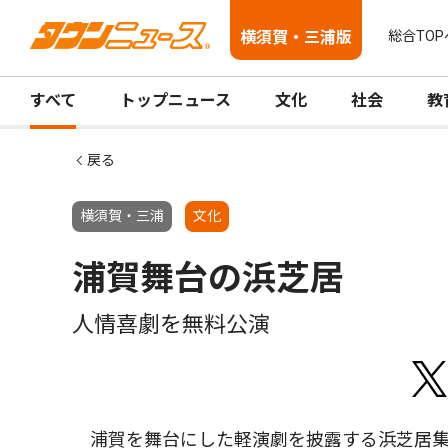
横須賀・三浦版
総合TOP
すべて
トップニュース
文化
社会
教
戻る
横須賀・三浦
文化
浦賀舞台の浜芝居
人情喜劇を無料公演
浦賀を舞台にした軽演劇を披露する浜芝居集