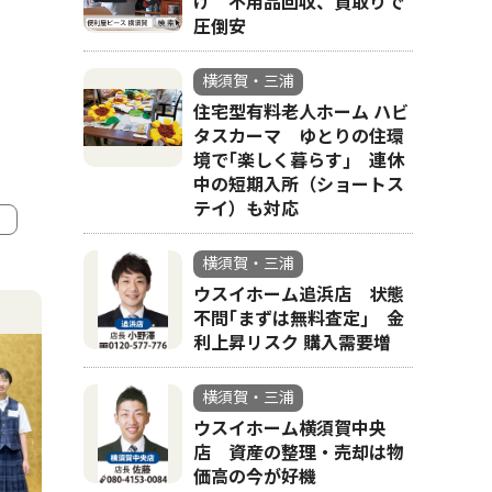
け 不用品回収、買取りで
圧倒安
横須賀・三浦
住宅型有料老人ホーム ハビ
タスカーマ ゆとりの住環
境で｢楽しく暮らす｣ 連休
中の短期入所（ショートス
テイ）も対応
横須賀・三浦
4
5
ウスイホーム追浜店 状態
不問｢まずは無料査定｣ 金
利上昇リスク 購入需要増
横須賀・三浦
ウスイホーム横須賀中央
店 資産の整理・売却は物
価高の今が好機