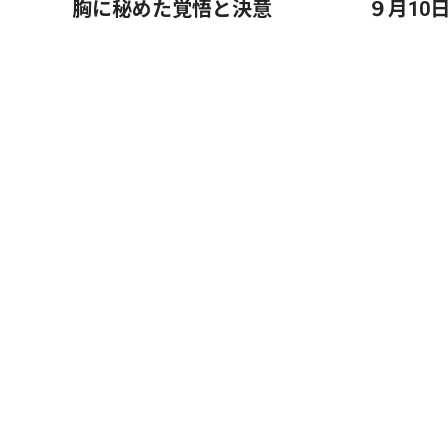
胸に秘めた覚悟と決意
９月10