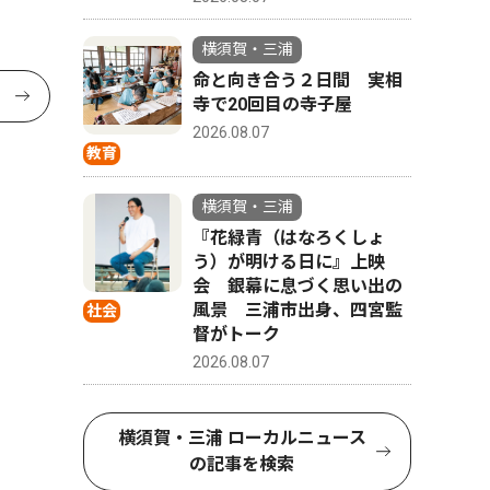
横須賀・三浦
命と向き合う２日間 実相
寺で20回目の寺子屋
2026.08.07
教育
横須賀・三浦
『花緑青（はなろくしょ
う）が明ける日に』上映
会 銀幕に息づく思い出の
風景 三浦市出身、四宮監
社会
督がトーク
2026.08.07
横須賀・三浦 ローカルニュース
の記事を検索