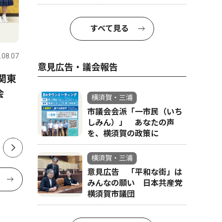
すべて見る
文化
社会
.08.07
横須賀・三浦
2026.08.07
横須賀・三
意見広告・議会報告
関東
ビーチに響く魂の叫び 三崎
横須賀市
会
海岸でゴスペルライブ
「命の大
横須賀・三浦
ぶ 小学
市議会会派「一市民（いち
しみん）」 あなたの声
を、横須賀の政策に
横須賀・三浦
意見広告 「平和な街」は
みんなの願い 日本共産党
横須賀市議団