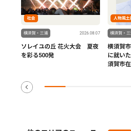
社会
人物風土
6.08.07
横須賀・三浦
2026.08.07
横須賀・三
う）
ソレイユの丘 花火大会 夏夜
横須賀市
銀幕
を彩る500発
に就いた
三浦
須賀市在
ク