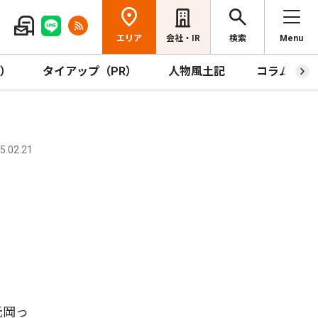
エリア
会社・IR
検索
Menu
R）
タイアップ（PR）
人物風土記
コラム
.02.21
元岡っ