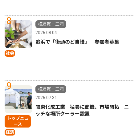
8
横須賀・三浦
2026.08.04
追浜で「街頭のど自慢」 参加者募集
社会
9
横須賀・三浦
2026.07.31
関東化成工業 猛暑に商機、市場開拓 ニ
ッチな場所クーラー設置
トップニュ
ース
経済