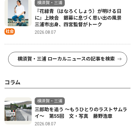
横須賀・三浦
『花緑青（はなろくしょう）が明ける日
に』上映会 銀幕に息づく思い出の風景
三浦市出身、四宮監督がトーク
社会
2026.08.07
横須賀・三浦 ローカルニュースの記事を検索
コラム
横須賀・三浦
三郎助を追う 〜もうひとりのラストサムラ
イ〜 第55回 文・写真 藤野浩章
2026.08.07