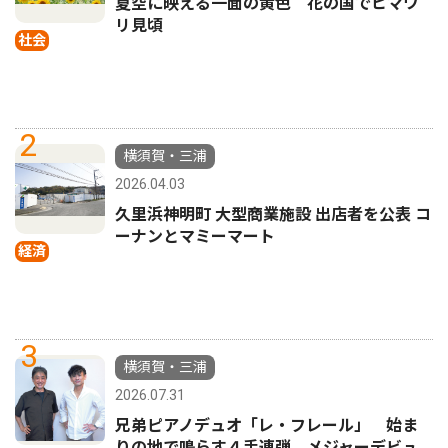
夏空に映える一面の黄色 花の国でヒマワ
リ見頃
社会
2
横須賀・三浦
2026.04.03
久里浜神明町 大型商業施設 出店者を公表 コ
ーナンとマミーマート
経済
3
横須賀・三浦
2026.07.31
兄弟ピアノデュオ「レ・フレール」 始ま
りの地で鳴らす４手連弾 メジャーデビュ