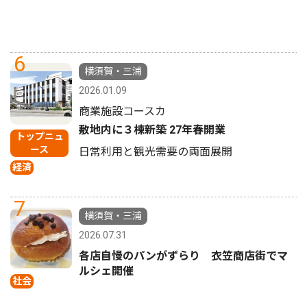
6
横須賀・三浦
2026.01.09
商業施設コースカ
敷地内に３棟新築 27年春開業
トップニュ
ース
日常利用と観光需要の両面展開
経済
7
横須賀・三浦
2026.07.31
各店自慢のパンがずらり 衣笠商店街でマ
ルシェ開催
社会