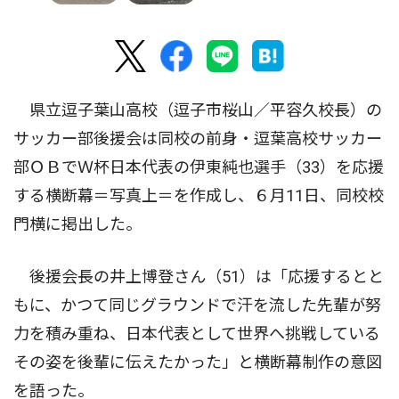
県立逗子葉山高校（逗子市桜山／平容久校長）の
サッカー部後援会は同校の前身・逗葉高校サッカー
部ＯＢでＷ杯日本代表の伊東純也選手（33）を応援
する横断幕＝写真上＝を作成し、６月11日、同校校
門横に掲出した。
後援会長の井上博登さん（51）は「応援するとと
もに、かつて同じグラウンドで汗を流した先輩が努
力を積み重ね、日本代表として世界へ挑戦している
その姿を後輩に伝えたかった」と横断幕制作の意図
を語った。