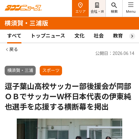
エリア
会社・IR
検索
Menu
横須賀・三浦版
すべて
トップニュース
文化
社会
教育
ス
戻る
公開日：2026.06.14
横須賀・三浦
スポーツ
逗子葉山高校サッカー部後援会が同部
ＯＢでサッカーＷ杯日本代表の伊東純
也選手を応援する横断幕を掲出