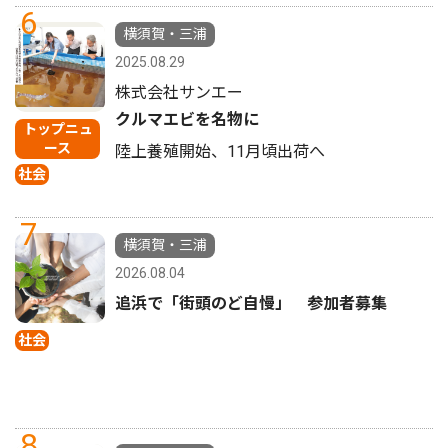
6
横須賀・三浦
2025.08.29
株式会社サンエー
クルマエビを名物に
トップニュ
ース
陸上養殖開始、11月頃出荷へ
社会
7
横須賀・三浦
2026.08.04
追浜で「街頭のど自慢」 参加者募集
社会
8