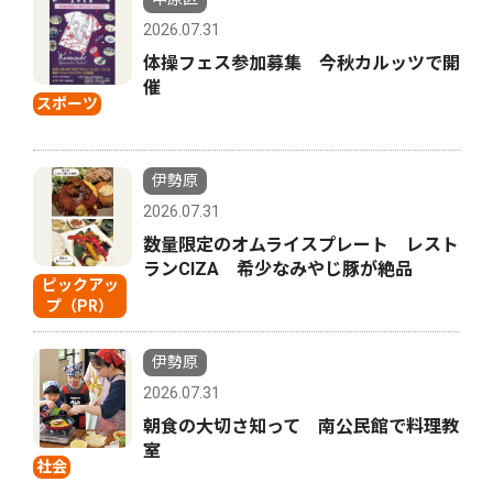
2026.07.31
体操フェス参加募集 今秋カルッツで開
催
スポーツ
伊勢原
2026.07.31
数量限定のオムライスプレート レスト
ランCIZA 希少なみやじ豚が絶品
ピックアッ
プ（PR）
伊勢原
2026.07.31
朝食の大切さ知って 南公民館で料理教
室
社会