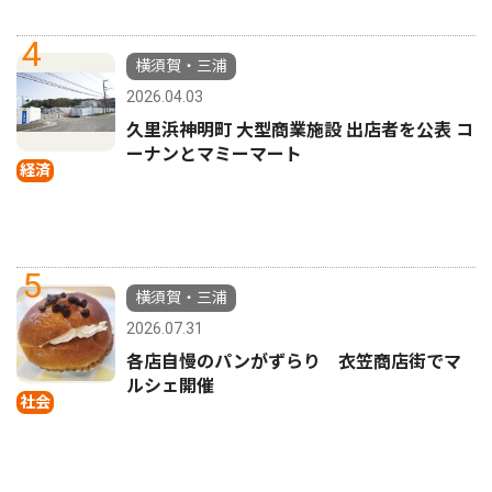
4
横須賀・三浦
2026.04.03
久里浜神明町 大型商業施設 出店者を公表 コ
ーナンとマミーマート
経済
5
横須賀・三浦
2026.07.31
各店自慢のパンがずらり 衣笠商店街でマ
ルシェ開催
社会