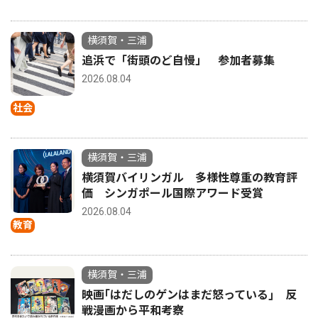
横須賀・三浦
追浜で「街頭のど自慢」 参加者募集
2026.08.04
社会
横須賀・三浦
横須賀バイリンガル 多様性尊重の教育評
価 シンガポール国際アワード受賞
2026.08.04
教育
横須賀・三浦
映画｢はだしのゲンはまだ怒っている｣ 反
戦漫画から平和考察