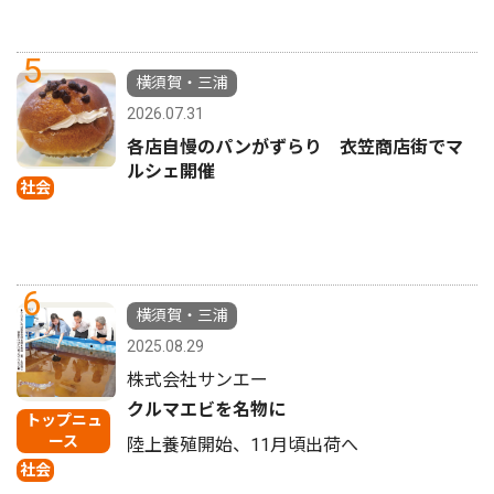
5
横須賀・三浦
2026.07.31
各店自慢のパンがずらり 衣笠商店街でマ
ルシェ開催
社会
6
横須賀・三浦
2025.08.29
株式会社サンエー
クルマエビを名物に
トップニュ
ース
陸上養殖開始、11月頃出荷へ
社会