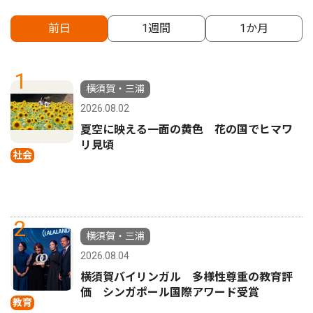
前日
1週間
1か月
1
横須賀・三浦
2026.08.02
夏空に映える一面の黄色 花の国でヒマワ
リ見頃
社会
2
横須賀・三浦
2026.08.04
横須賀バイリンガル 多様性尊重の教育評
価 シンガポール国際アワード受賞
教育