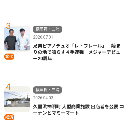
3
横須賀・三浦
2026.07.31
兄弟ピアノデュオ「レ・フレール」 始ま
りの地で鳴らす４手連弾 メジャーデビュ
文化
ー20周年
4
横須賀・三浦
2026.04.03
久里浜神明町 大型商業施設 出店者を公表 コ
ーナンとマミーマート
経済