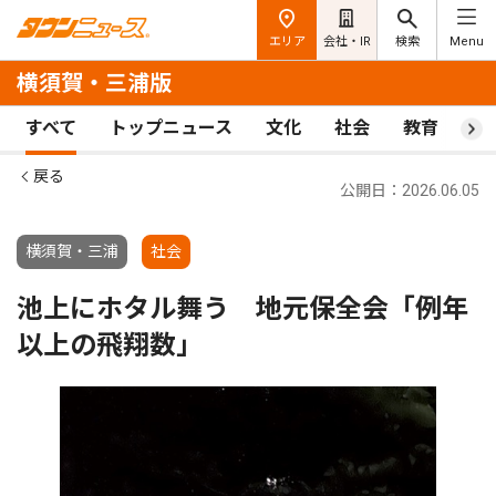
エリア
会社・IR
検索
Menu
横須賀・三浦版
すべて
トップニュース
文化
社会
教育
ス
戻る
公開日：2026.06.05
横須賀・三浦
社会
池上にホタル舞う 地元保全会「例年
以上の飛翔数」