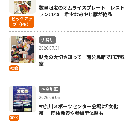
数量限定のオムライスプレート レスト
ランCIZA 希少なみやじ豚が絶品
ピックアッ
プ（PR）
伊勢原
2026.07.31
朝食の大切さ知って 南公民館で料理教
室
社会
神奈川区
2026.08.06
神奈川スポーツセンター会場に｢文化
祭｣ 団体発表や参加型体験も
文化