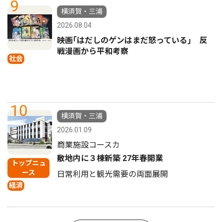
9
横須賀・三浦
2026.08.04
映画｢はだしのゲンはまだ怒っている｣ 反
戦漫画から平和考察
社会
10
横須賀・三浦
2026.01.09
商業施設コースカ
敷地内に３棟新築 27年春開業
トップニュ
ース
日常利用と観光需要の両面展開
経済