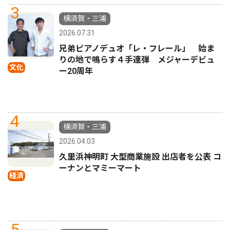
3
横須賀・三浦
2026.07.31
兄弟ピアノデュオ「レ・フレール」 始ま
りの地で鳴らす４手連弾 メジャーデビュ
文化
ー20周年
4
横須賀・三浦
2026.04.03
久里浜神明町 大型商業施設 出店者を公表 コ
ーナンとマミーマート
経済
5