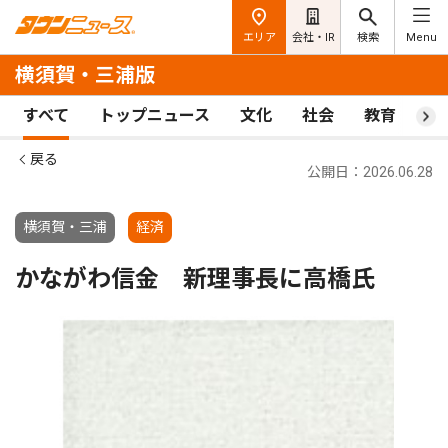
エリア
会社・IR
検索
Menu
横須賀・三浦版
すべて
トップニュース
文化
社会
教育
ス
戻る
公開日：2026.06.28
横須賀・三浦
経済
かながわ信金 新理事長に高橋氏