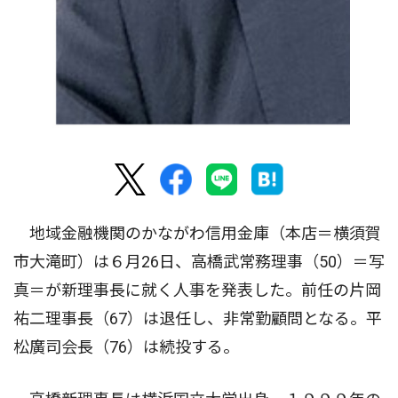
地域金融機関のかながわ信用金庫（本店＝横須賀
市大滝町）は６月26日、高橋武常務理事（50）＝写
真＝が新理事長に就く人事を発表した。前任の片岡
祐二理事長（67）は退任し、非常勤顧問となる。平
松廣司会長（76）は続投する。