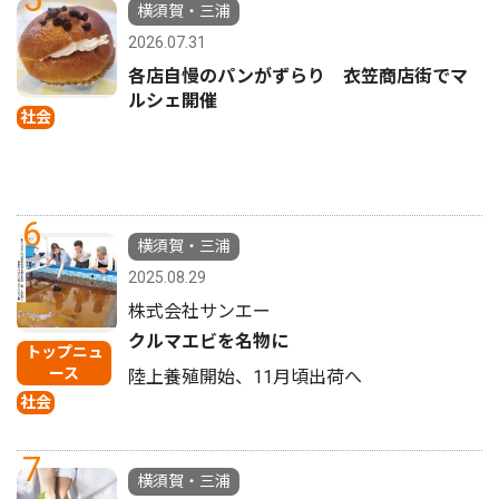
横須賀・三浦
2026.07.31
各店自慢のパンがずらり 衣笠商店街でマ
ルシェ開催
社会
6
横須賀・三浦
2025.08.29
株式会社サンエー
クルマエビを名物に
トップニュ
ース
陸上養殖開始、11月頃出荷へ
社会
7
横須賀・三浦