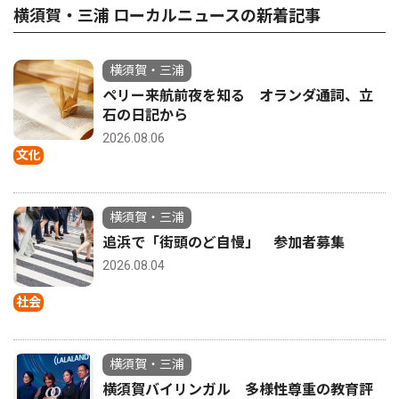
横須賀・三浦 ローカルニュースの新着記事
横須賀・三浦
ペリー来航前夜を知る オランダ通詞、立
石の日記から
2026.08.06
文化
横須賀・三浦
追浜で「街頭のど自慢」 参加者募集
2026.08.04
社会
横須賀・三浦
横須賀バイリンガル 多様性尊重の教育評