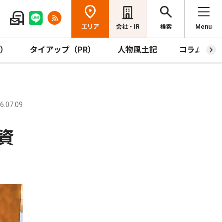
エリア
会社・IR
検索
Menu
R）
タイアップ（PR）
人物風土記
コラム
.07.09
資