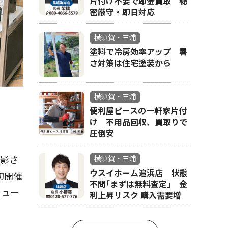
片付け不要で即金買取 秘
密厳守・即日対応
横須賀・三浦
塗料で冷房効率アップ 暑
さ対策は住宅塗装から
横須賀・三浦
便利屋ピースの一軒家片付
け 不用品回収、買取りで
圧倒安
撮影さ
横須賀・三浦
ウスイホーム追浜店 状態
初開催
不問｢まずは無料査定｣ 金
ミュー
利上昇リスク 購入需要増