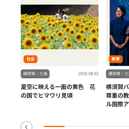
社会
教育
6.01.09
横須賀・三浦
2026.08.02
横須賀・三
夏空に映える一面の黄色 花
横須賀バ
春開業
の国でヒマワリ見頃
尊重の教
ル国際ア