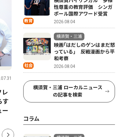
横須賀バイリンガル 多様
性尊重の教育評価 シンガ
ポール国際アワード受賞
教育
2026.08.04
横須賀・三浦
映画｢はだしのゲンはまだ怒
っている｣ 反戦漫画から平
和考察
経済
社会
社会
2026.08.04
.07.31
横須賀・三浦
2026.04.03
横須賀・三
横須賀・三浦 ローカルニュース
フレ
久里浜神明町 大型商業施設 出
各店自慢
の記事を検索
らす
店者を公表 コーナンとマミー
笠商店街
ュー
マート
コラム