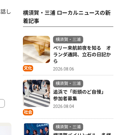
と話し
横須賀・三浦 ローカルニュースの新
着記事
横須賀・三浦
ペリー来航前夜を知る オ
ランダ通詞、立石の日記か
ら
文化
2026.08.06
横須賀・三浦
追浜で「街頭のど自慢」
参加者募集
2026.08.04
社会
4
5
横須賀・三浦