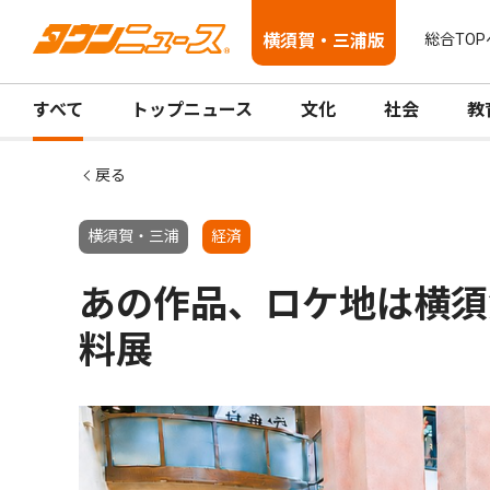
横須賀・三浦版
総合TOP
すべて
トップニュース
文化
社会
教
戻る
横須賀・三浦
経済
あの作品、ロケ地は横須
料展