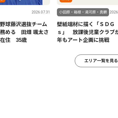
2026.07.31
小田原・箱根・湯河原・真鶴
2026
野球藤沢選抜チーム
壁紙端材に描く「ＳＤＧ
務める 田畑 颯太さ
ｓ」 放課後児童クラブ
在住 35歳
年もアート企画に挑戦
エリア一覧を見る