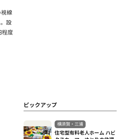
の視線
う。設
円程度
ピックアップ
横須賀・三浦
住宅型有料老人ホーム ハビ