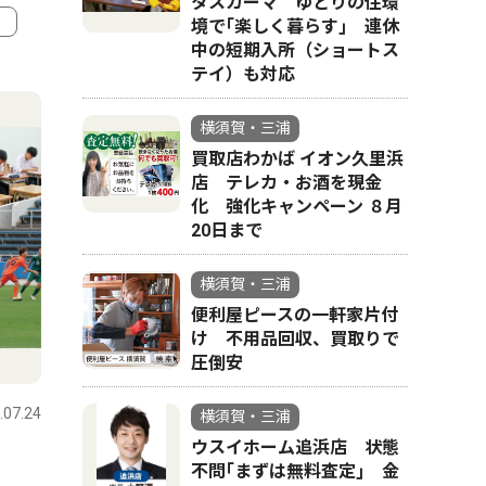
タスカーマ ゆとりの住環
境で｢楽しく暮らす｣ 連休
中の短期入所（ショートス
4
5
テイ）も対応
横須賀・三浦
買取店わかば イオン久里浜
店 テレカ・お酒を現金
化 強化キャンペーン ８月
20日まで
横須賀・三浦
便利屋ピースの一軒家片付
け 不用品回収、買取りで
文化
教育
圧倒安
.07.24
横須賀・三浦
2026.07.31
横須賀・三
横須賀・三浦
ウスイホーム追浜店 状態
部
兄弟ピアノデュオ「レ・フレ
横須賀バ
不問｢まずは無料査定｣ 金