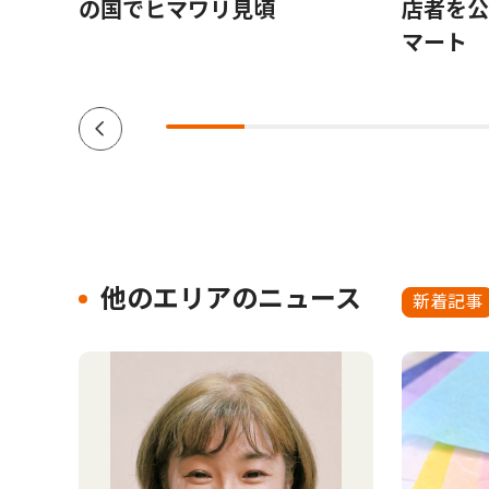
ポ
の国でヒマワリ見頃
店者を公
博さ
マート
歳
他のエリアのニュース
新着記事