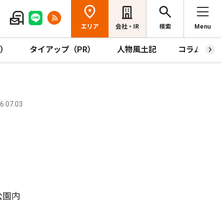
エリア
会社・IR
検索
Menu
R）
タイアップ（PR）
人物風土記
コラム
.07.03
公園内