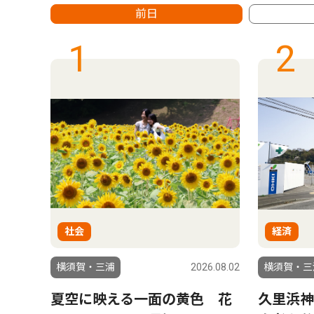
前日
1
2
社会
経済
6.07.31
横須賀・三浦
2026.08.02
横須賀・三
ボリ
夏空に映える一面の黄色 花
久里浜神