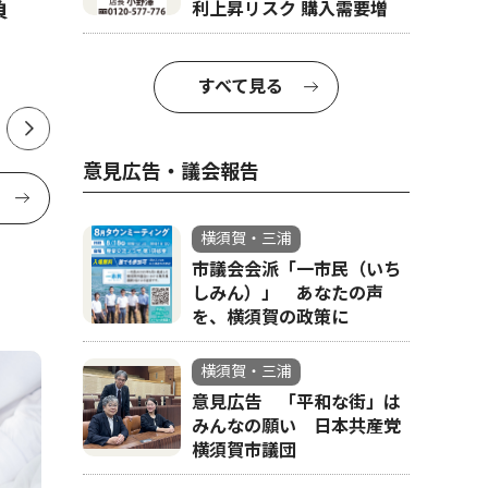
勝負
ール」 始まりの地で鳴らす
尊重の教
利上昇リスク 購入需要増
４手連弾 メジャーデビュー
ル国際ア
20周年
すべて見る
意見広告・議会報告
横須賀・三浦
市議会会派「一市民（いち
しみん）」 あなたの声
を、横須賀の政策に
横須賀・三浦
意見広告 「平和な街」は
みんなの願い 日本共産党
横須賀市議団