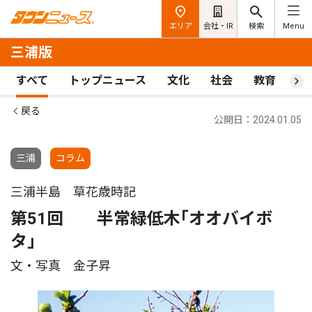
エリア
会社・IR
検索
Menu
三浦版
すべて
トップニュース
文化
社会
教育
ス
戻る
公開日：2024.01.05
三浦
コラム
三浦半島 草花歳時記
第51回 半常緑低木｢オオバイボ
タ｣
文・写真 金子昇