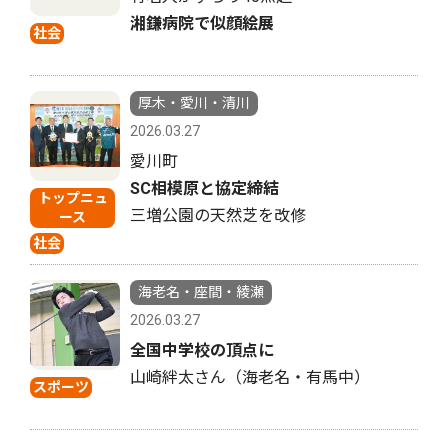
湘鎌病院で似顔絵展
社会
厚木・愛川・清川
2026.03.27
愛川町
SC相模原と協定締結
トップニュ
三増公園の天然芝を改修
ース
社会
海老名・座間・綾瀬
2026.03.27
全国中学校の頂点に
山崎絆太さん（海老名・有馬中）
スポーツ