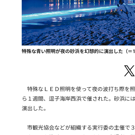
特殊な青い照明が夜の砂浜を幻想的に演出した（＝1
特殊なＬＥＤ照明を使って夜の波打ち際を照
ら１週間、逗子海岸西浜で催された。砂浜に
演出した。
市観光協会などが組織する実行委の主催で３