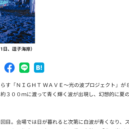
1日、逗子海岸）
らす「ＮＩＧＨＴ ＷＡＶＥ〜光の波プロジェクト」が
は約３００ｍに渡って青く輝く波が出現し、幻想的に夏
回目。会場では日が暮れると次第に白波が青くなり、