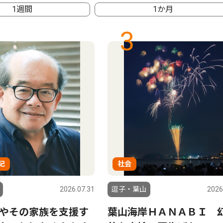
1週間
1か月
3
記
社会
2026.07.31
逗子・葉山
2026
者やその家族を支援す
葉山海岸ＨＡＮＡＢＩ 