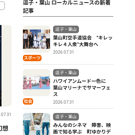
逗子・葉山 ローカルニュースの新着
記事
4
5
逗子・葉山
葉山町空手道協会 "キレッ
キレ４人衆"大舞台へ
2026.07.31
スポーツ
逗子・葉山
ハワイアンムード一色に
葉山マリーナでサマーフェ
ス
社会
社会
社会
2026.07.31
.07.31
逗子・葉山
2026.07.31
逗子・葉山
逗子・葉山
みんなのシネマ 障害、映
幻想
池子区会盆踊り 伝統の輪に
ハワイア
画で知る学ぶ 町ゆかりデ