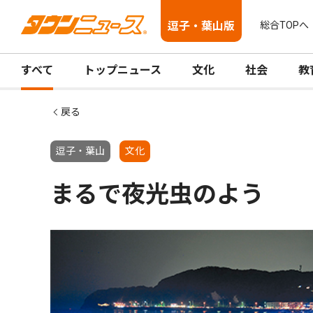
逗子・葉山版
総合TOPへ
すべて
トップニュース
文化
社会
教
戻る
逗子・葉山
文化
まるで夜光虫のよう