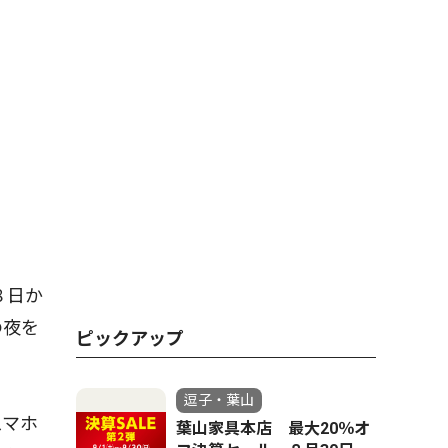
８日か
の夜を
ピックアップ
逗子・葉山
スマホ
葉山家具本店 最大20％オ