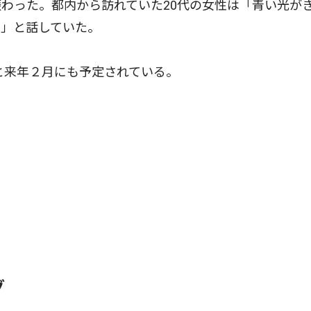
わった。都内から訪れていた20代の女性は「青い光が
た」と話していた。
と来年２月にも予定されている。
グ