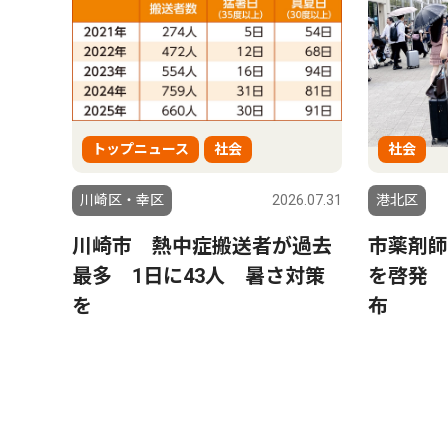
トップニュース
社会
社会
川崎区・幸区
2026.07.31
港北区
川崎市 熱中症搬送者が過去
市薬剤師
最多 1日に43人 暑さ対策
を啓発 
を
布