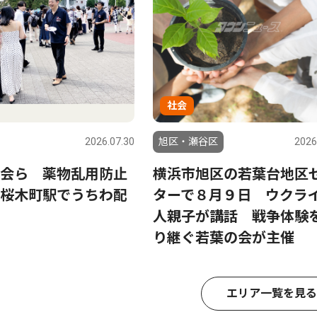
社会
2026.07.30
旭区・瀬谷区
2026
会ら 薬物乱用防止
横浜市旭区の若葉台地区
桜木町駅でうちわ配
ターで８月９日 ウクラ
人親子が講話 戦争体験
り継ぐ若葉の会が主催
エリア一覧を見る