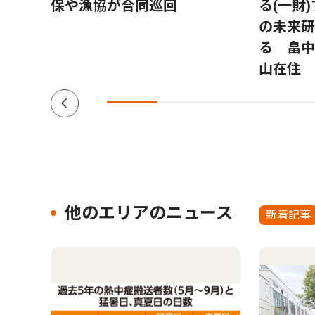
リッ
保や漁協が合同巡回
る(一財
いた
の未来研
久木在
る 畠中
山在住 
他のエリアのニュース
新着記事