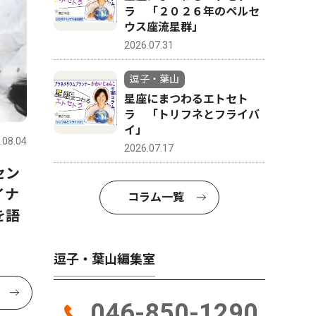
ラ 「２０２６年のペルセ
ウス座流星群」
2026.07.31
逗子・葉山
星座にまつわるエトセト
ラ 「トリフネとフライバ
イ」
.08.04
2026.07.17
セン
イナ
コラム一覧
を語
逗子・葉山編集室
046-850-1290