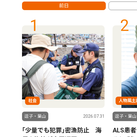
前日
1
2
社会
人物風土
6.07.17
逗子・葉山
2026.07.31
逗子・葉山
や生
｢少量でも犯罪｣密漁防止 海
ALS患