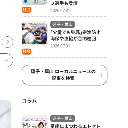
国境なし 米軍住民と交流深
山マリー
フ選手も登壇
社会
める
2026.07.31
逗子・葉山
｢少量でも犯罪｣密漁防止
海保や漁協が合同巡回
2026.07.31
社会
逗子・葉山 ローカルニュースの
記事を検索
コラム
逗子・葉山
星座にまつわるエトセト