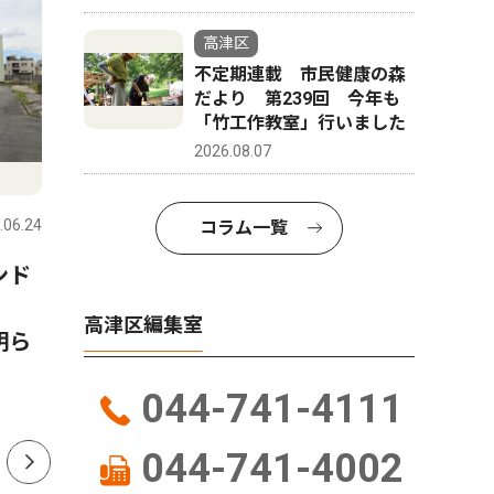
高津区
不定期連載 市民健康の森
だより 第239回 今年も
「竹工作教室」行いました
2026.08.07
スポーツ
スポーツ
.06.24
高津区
2026.07.31
高津区
コラム一覧
ンド
高津署勤務森永さん ｢闘うお
神奈川県
か
巡りさん｣防衛戦へ 総合格闘
競馬トレ
高津区編集室
明ら
家と二足の草鞋
須賀の「
地権者、
044-741-4111
044-741-4002