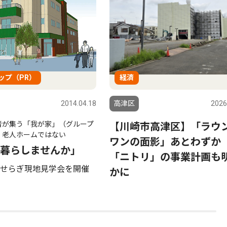
ップ（PR）
経済
2014.04.18
高津区
2026
者が集う「我が家」（グループ
【川崎市高津区】「ラウ
 老人ホームではない
ワンの面影」あとわず
暮らしませんか」
「ニトリ」の事業計画も
せらぎ現地見学会を開催
かに