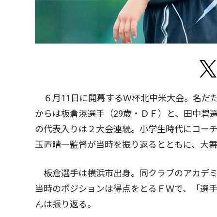
６月11日に開幕するＷ杯北中米大会。名だ
からは板倉滉選手（29歳・ＤＦ）と、田中碧
の代表入りは２大会連続。小学生時代にコーチ
玉置晴一監督が当時を振り返るとともに、大
板倉選手は横浜市出身。同クラブのアカデミ
当時のポジションは得点をとるＦＷで、「選
んは振り返る。