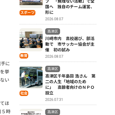
ブ 「無理ない活動」で全
国へ 独自のチーム運営、
形に
スポーツ
2026.08.07
高津区
川崎市内 高校選び、部活
動で 市サッカー協会が主
催 初の試み
教育
2026.08.07
選手に
高津区
」を挙
高津区千年島田 浩さん 第
はない
二の人生「地域のため
に」 高齢者向けのＮＰＯ
設立
社会
2026.07.31
てほ
前５時
高津区