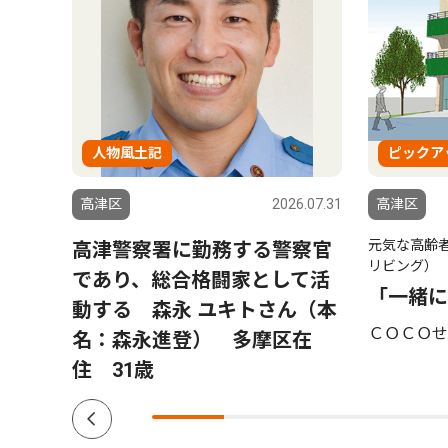
人物風土記
ピックア
6.07.31
高津区
2026.07.31
高津区
元気な高齢
付開
高津警察署に勤務する警察官
リビング）
２千
であり、総合格闘家として活
「一緒に
動する 森永 ユキトさん（本
ＣＯＣＯせ
名：森永進登） 多摩区在
住 31歳