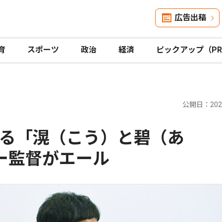
広告出稿
育
スポーツ
政治
経済
ピックアップ（P
公開日：2026
る「滉（こう）と碧（あ
ー監督がエール