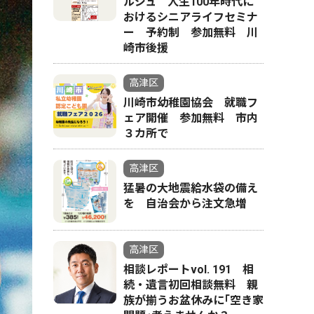
ルジュ 人生100年時代に
おけるシニアライフセミナ
ー 予約制 参加無料 川
崎市後援
高津区
川崎市幼稚園協会 就職フ
ェア開催 参加無料 市内
３カ所で
高津区
猛暑の大地震給水袋の備え
を 自治会から注文急増
高津区
相談レポートvol. 191 相
続・遺言初回相談無料 親
族が揃うお盆休みに｢空き家