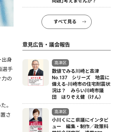
問題｣考えませんか？
すべて見る
意見広告・議会報告
ー出身
高津区
両選手
数値でみる川崎と高津
No.137 シリーズ 地震に
々力の
備える-川崎市の住宅耐震状
況は？ みらい川崎市議
団 ほりぞえ健（けん）
いた。
高津区
玉置さ
小川くにこ県議にインタビ
ュー 編集・制作／政策科