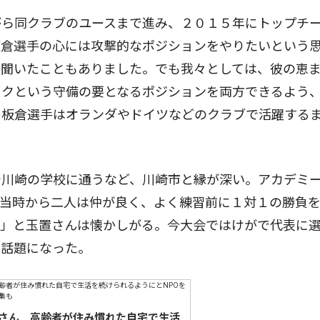
ら同クラブのユースまで進み、２０１５年にトップチ
板倉選手の心には攻撃的なポジションをやりたいという
を聞いたこともありました。でも我々としては、彼の恵
ックという守備の要となるポジションを両方できるよう
、板倉選手はオランダやドイツなどのクラブで活躍する
川崎の学校に通うなど、川崎市と縁が深い。アカデミ
「当時から二人は仲が良く、よく練習前に１対１の勝負
ど」と玉置さんは懐かしがる。今大会ではけがで代表に
も話題になった。
さん 高齢者が住み慣れた自宅で生活