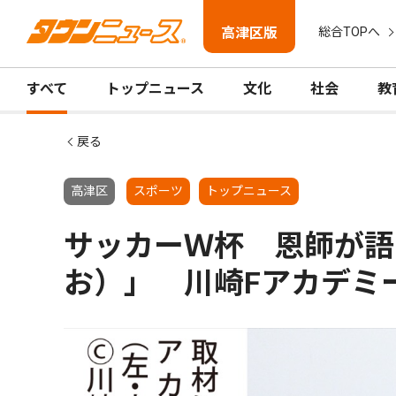
高津区版
総合TOPへ
すべて
トップニュース
文化
社会
教
戻る
高津区
スポーツ
トップニュース
サッカーＷ杯 恩師が語
お）」 川崎Fアカデミ