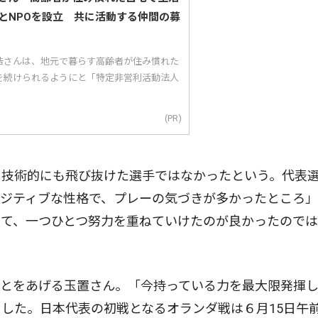
とNPOを設立 共に活動する仲間の募
浩さんは、地元で暮らす高齢者が住み慣れた
を続けられるようにと「特定非営利活動法人
(PR)
技術的にも飛び抜けた選手ではなかったという。代表
ポジティブな性格で、プレーの気づきが多かったところ
けて、一つひとつ努力を重ねていけたのが良かったので
とをあげる玉置さん。「今持っている力を最大限発揮し
した。日本代表の初戦となるオランダ戦は６月15日午