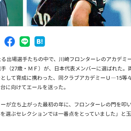
たる出場選手たちの中で、川崎フロンターレのアカデミ
選手（27歳・ＭＦ）が、日本代表メンバーに選ばれた。
として育成に携わった、同クラブアカデミーＵ―15等
舞台に向けてエールを送った。
ーが立ち上がった最初の年に、フロンターレの門を叩
手を選ぶセレクションでは一番点をとっていました」と