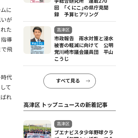
学総合研究所 連載270
回 ｢くにこ｣の県庁見聞
ームに
録 予算ヒアリング
思いが
まれた
高津区
市政報告 雨水対策と浸水
、指導
被害の軽減に向けて 公明
まで飛
党川崎市議会議員団 平山
こうじ
ー時代
すべて見る
をして
選ばれ
高津区 トップニュースの新着記事
高津区
ブエナビスタ少年野球クラ