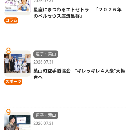
2026.07.31
星座にまつわるエトセトラ 「２０２６年
のペルセウス座流星群」
コラム
8
逗子・葉山
2026.07.31
葉山町空手道協会 "キレッキレ４人衆"大舞
台へ
スポーツ
9
逗子・葉山
2026.07.31