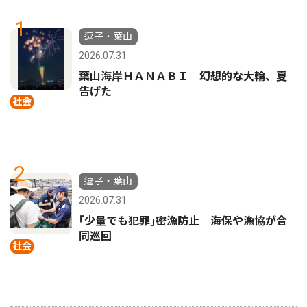
1
逗子・葉山
2026.07.31
葉山海岸ＨＡＮＡＢＩ 幻想的な大輪、夏
告げた
社会
2
逗子・葉山
2026.07.31
｢少量でも犯罪｣密漁防止 海保や漁協が合
同巡回
社会