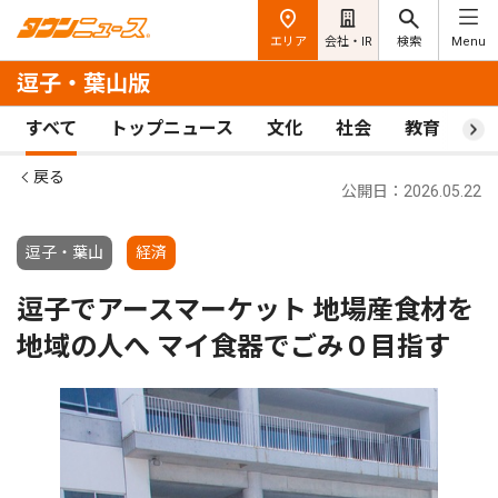
エリア
会社・IR
検索
Menu
逗子・葉山版
すべて
トップニュース
文化
社会
教育
ス
戻る
公開日：2026.05.22
逗子・葉山
経済
逗子でアースマーケット 地場産食材を
地域の人へ マイ食器でごみ０目指す