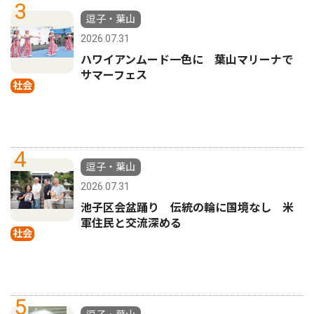
3
逗子・葉山
2026.07.31
ハワイアンムード一色に 葉山マリーナで
サマーフェス
社会
4
逗子・葉山
2026.07.31
池子区会盆踊り 伝統の輪に国境なし 米
軍住民と交流深める
社会
5