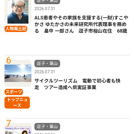
逗子・葉山
2026.07.31
ALS患者やその家族を支援する(一財)すこや
かさ ゆたかさの未来研究所代表理事を務め
人物風土記
る 畠中 一郎さん 逗子市桜山在住 68歳
6
逗子・葉山
2026.07.31
サイクルツーリズム 電動で初心者も快
走 ツアー造成へ県実証事業
スポーツ
トップニュ
ース
7
逗子・葉山