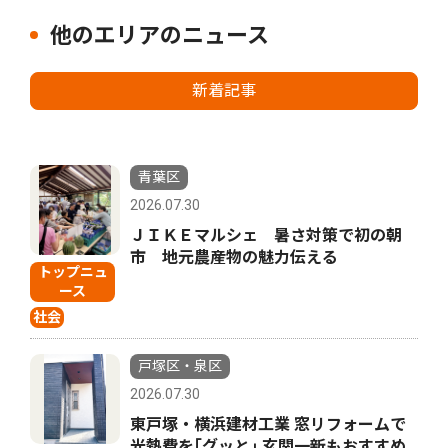
他のエリアのニュース
新着記事
青葉区
2026.07.30
ＪＩＫＥマルシェ 暑さ対策で初の朝
市 地元農産物の魅力伝える
トップニュ
ース
社会
戸塚区・泉区
2026.07.30
東戸塚・横浜建材工業 窓リフォームで
光熱費を｢グッと｣ 玄関一新もおすすめ