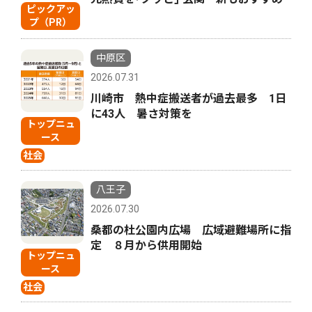
ピックアッ
プ（PR）
中原区
2026.07.31
川崎市 熱中症搬送者が過去最多 1日
に43人 暑さ対策を
トップニュ
ース
社会
八王子
2026.07.30
桑都の杜公園内広場 広域避難場所に指
定 ８月から供用開始
トップニュ
ース
社会