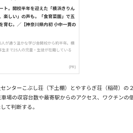
ート。開校半年を迎えた「横浜きりん
、楽しい」の声も。「食育菜園」で五
を育む。／【神奈川県内初 小中一貫の
25人が通う温かな学び舎開校から約半年。横
年生まで25人の児童・生徒が在籍している
(PR)
センターこぶし荘（下土棚）とやすらぎ荘（稲荷）の
駐車場の収容台数や最寄駅からのアクセス、ワクチンの
味して判断する。