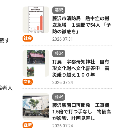
藤沢
藤沢市消防局 熱中症の搬
送急増 １週間で54人 「予
防の徹底を」
社会
2026.07.31
載す
藤沢
打戻 宇都母知神社 国有
形文化財へ文化審答申 震
災乗り越え１００年
文化
2026.07.24
齢者人
藤沢
藤沢駅南口再開発 工事費
1.5倍で打つ手なし 物価高
が影響、計画見直し
経済
2026.07.24