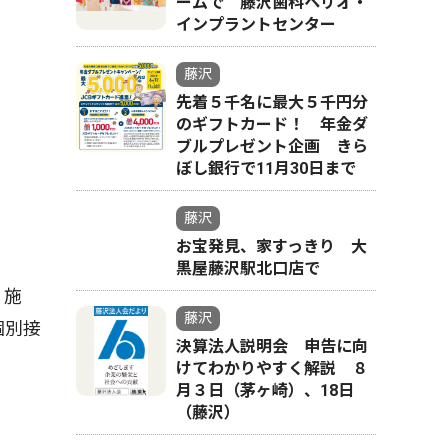
ームで 藤沢歯科ペリオ・
インプラントセンター
藤沢
先着５千名に最大５千円分
のギフトカード！ 年金ダ
ブルプレゼント企画 きら
ぼし銀行で11月30日まで
藤沢
お宝発見、家すっきり 大
黒屋藤沢駅北口店で
２施
藤沢
個別接
決算法人説明会 申告に向
けてわかりやすく解説 ８
月３日（茅ヶ崎）、18日
（藤沢）