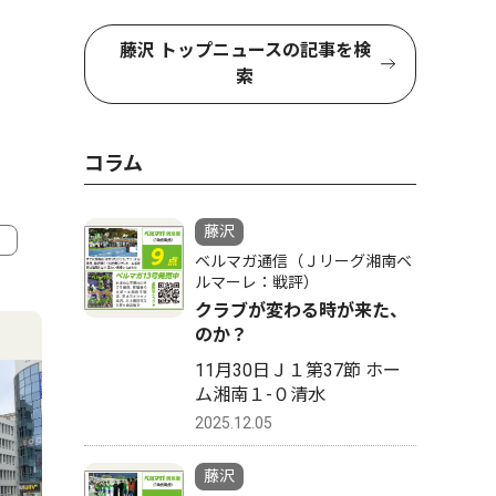
藤沢 トップニュースの記事を検
索
コラム
藤沢
ベルマガ通信（Ｊリーグ湘南ベ
ルマーレ：戦評）
4
5
クラブが変わる時が来た、
のか？
11月30日Ｊ１第37節 ホー
ム湘南１-０清水
2025.12.05
藤沢