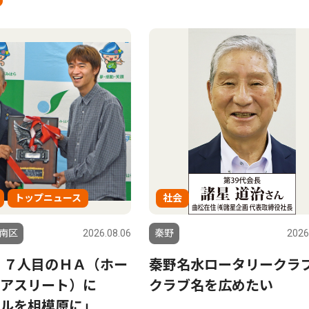
トップニュース
社会
南区
2026.08.06
秦野
2026
 ７人目のＨＡ（ホー
秦野名水ロータリーク
ンアスリート）に
クラブ名を広めたい
ルを相模原に」