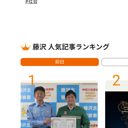
#社会
藤沢 人気記事ランキング
前日
1
2