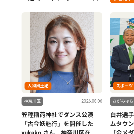
人物風土記
スポーツ
神奈川区
2026.08.06
さがみはら
笠䅣稲荷神社でダンス公演
白井選手
「古今妖魅行」を開催した
ムタウ
yukako.さん 神奈川区在
「金メダ