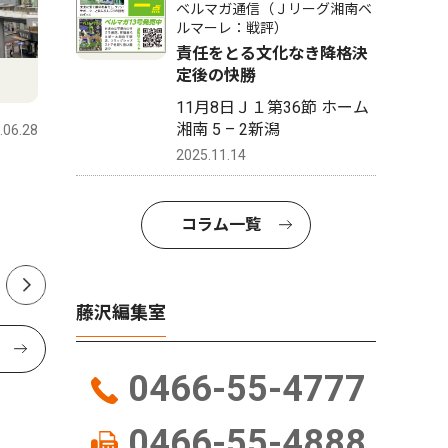
ベルマガ通信（Ｊリーグ湘南ベ
ルマーレ：戦評）
責任をとる文化なき降格決
定後の快勝
文化
トップニ
11月8日Ｊ１第36節 ホーム
湘南 5 – 2新潟
.06.28
藤沢
2026.07.29
藤沢
2025.11.14
発酵食品と盆踊り ８月５日
藤沢駅南
江の島で祭り
倍で打つ
コラム一覧
響、計画
藤沢編集室
0466-55-4777
0466-55-4888