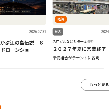
経済
2026.07.31
藤沢
2024
名店ビルなど３棟一体開発
かぶ江の島伝説 ８
２０２７年夏に営業終了
にドローンショー
準備組合がテナントに説明
もっと見る