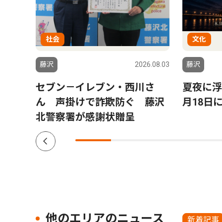
社会
文化
6.07.31
藤沢
2026.08.03
藤沢
ーム
セブン－イレブン・西川さ
夏夜に浮
颯太さ
ん 声掛けで詐欺防ぐ 藤沢
月18日
北警察署が感謝状贈呈
他のエリアのニュース
新着記事