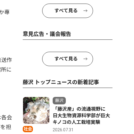
すべて見る
か専
意見広告・議会報告
すべて見る
発送作
健所に
藤沢 トップニュースの新着記事
藤沢
「藤沢産」の流通視野に
日大生物資源科学部が巨大
は各会
キノコの人工栽培実験
療を担
社会
2026.07.31