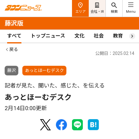
エリア
会社・IR
検索
Menu
藤沢版
すべて
トップニュース
文化
社会
教育
ス
戻る
公開日：2025.02.14
藤沢
あっとほーむデスク
記者が見た、聞いた、感じた、を伝える
あっとほーむデスク
2月14日0:00更新