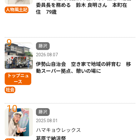
委員長を務める 鈴木 良明さん 本町在
人物風土記
住 79歳
9
藤沢
2026.08.07
伊勢山自治会 空き家で地域の絆育む 移
動スーパー拠点、憩いの場に
トップニュ
ース
社会
10
藤沢
2025.08.01
ハマキョウレックス
葛原で納涼祭