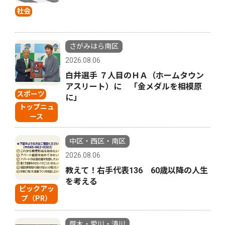
社会
さがみはら南区
2026.08.06
白井選手 ７人目のＨＡ（ホームタウン
アスリート）に 「金メダルを相模原
スポーツ
に」
トップニュ
ース
中区・西区・南区
2026.08.06
教えて！右手代表136 60歳以降の人生
を考える
ピックアッ
プ（PR）
厚木・愛川・清川