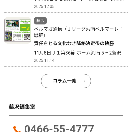
2025.12.05
藤沢
ベルマガ通信（Ｊリーグ湘南ベルマーレ：
戦評）
責任をとる文化なき降格決定後の快勝
11月8日Ｊ１第36節 ホーム湘南 5 – 2新潟
2025.11.14
コラム一覧
藤沢編集室
0466-55-4777