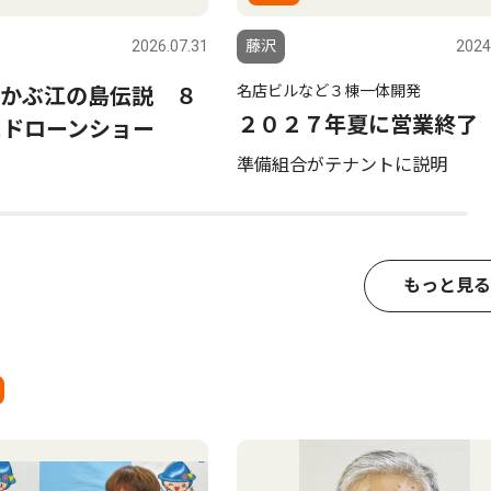
2026.07.31
藤沢
2024
名店ビルなど３棟一体開発
かぶ江の島伝説 ８
２０２７年夏に営業終了
にドローンショー
準備組合がテナントに説明
もっと見る