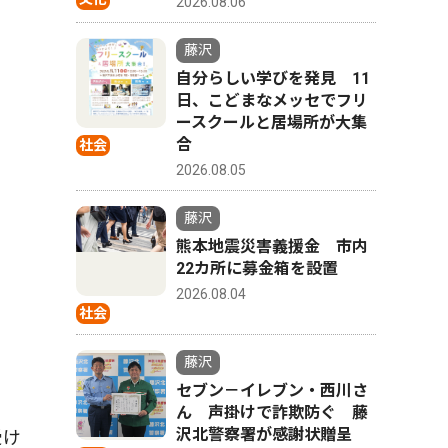
2026.08.06
藤沢
自分らしい学びを発見 11
日、こどまなメッセでフリ
ースクールと居場所が大集
合
社会
2026.08.05
藤沢
熊本地震災害義援金 市内
22カ所に募金箱を設置
2026.08.04
社会
藤沢
セブン－イレブン・西川さ
ん 声掛けで詐欺防ぐ 藤
沢北警察署が感謝状贈呈
受け