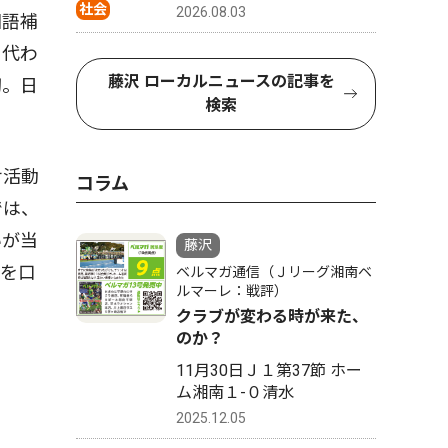
社会
2026.08.03
国語補
、代わ
藤沢 ローカルニュースの記事を
切。日
検索
せ活動
コラム
では、
いが当
藤沢
えを口
ベルマガ通信（Ｊリーグ湘南ベ
ルマーレ：戦評）
クラブが変わる時が来た、
のか？
11月30日Ｊ１第37節 ホー
ム湘南１-０清水
2025.12.05