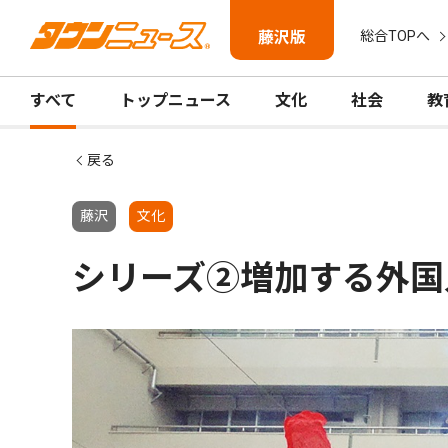
藤沢版
総合TOPへ
すべて
トップニュース
文化
社会
教
戻る
藤沢
文化
シリーズ②増加する外国