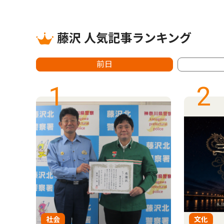
藤沢 人気記事ランキング
前日
1
2
社会
文化