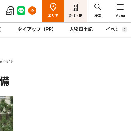
エリア
会社・IR
検索
Menu
R）
タイアップ（PR）
人物風土記
イベント
.05.15
備