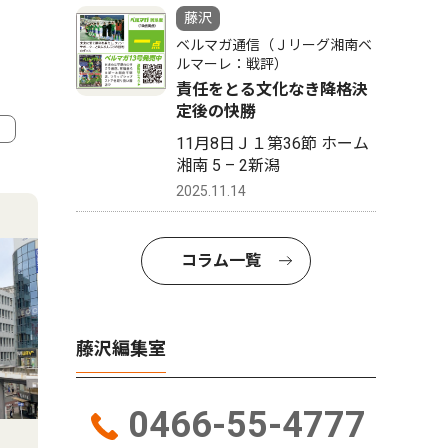
藤沢
ベルマガ通信（Ｊリーグ湘南ベ
ルマーレ：戦評）
責任をとる文化なき降格決
定後の快勝
11月8日Ｊ１第36節 ホーム
湘南 5 – 2新潟
4
5
2025.11.14
コラム一覧
藤沢編集室
0466-55-4777
文化
トップニ