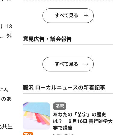
すべて見る
に13
れ、外
意見広告・議会報告
すべて見る
藤沢 ローカルニュースの新着記事
もつ。
ーのあ
藤沢
あなたの「苗字」の歴史
は？ ８月16日 善行雑学大
化共生
学で講座
文化