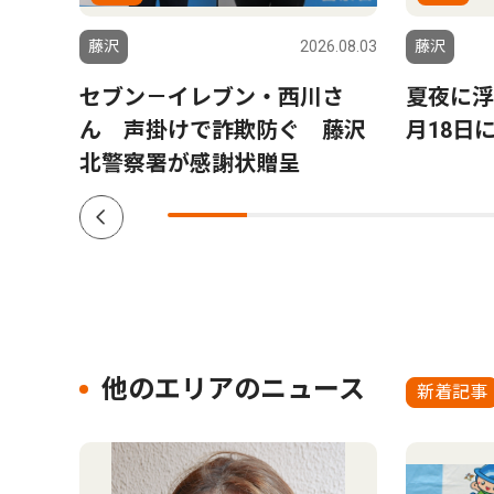
6.07.31
藤沢
2026.08.03
藤沢
ーム
セブン－イレブン・西川さ
夏夜に浮
颯太さ
ん 声掛けで詐欺防ぐ 藤沢
月18日
北警察署が感謝状贈呈
他のエリアのニュース
新着記事