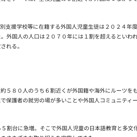
別支援学校等に在籍する外国人児童生徒は２０２４年度
た。外国人の人口は２０７０年には１割を超えるといわ
定される。
約５８０人のうち６割近くが外国籍や海外にルーツを
地で保護者の就労の場が多いことや外国人コミュニティ
。
ら５割台に急増。そこで外国人児童の日本語教育と多文