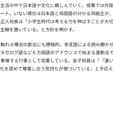
校生活の中で日本語や文化に親しんでいく。授業では外
ポート。いない場合は日本語と母国語の分かる同級生が
子正人校長は「小学生時代は考える力を伸ばすことが大
主眼を置いている」と方針を明かす。
触れる機会の創出にも積極的。多言語による読み聞か
やタガログ語など６カ国語のアナウンスで始まる運動会
を象徴する行事として定着している。金子校長は「『違
文化を認めて尊重し合う気持ちが根づいている」と手応