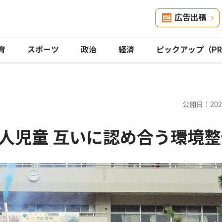
広告出稿
育
スポーツ
政治
経済
ピックアップ（P
公開日：2026
人児童 互いに認め合う環境整