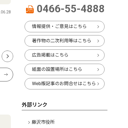
0466-55-4888
.06.28
藤沢
2026.07.29
藤沢
発酵食品と盆踊り ８月５日
藤沢駅南
情報提供・ご意見はこちら
江の島で祭り
倍で打つ
著作物の二次利用等はこちら
響、計画
広告掲載はこちら
紙面の設置場所はこちら
Web版記事のお問合せはこちら
外部リンク
藤沢市役所