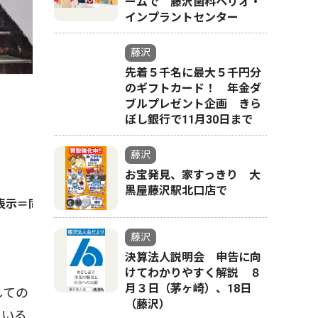
ームで 藤沢歯科ペリオ・
インプラントセンター
藤沢
先着５千名に最大５千円分
のギフトカード！ 年金ダ
ブルプレゼント企画 きら
ぼし銀行で11月30日まで
藤沢
お宝発見、家すっきり 大
黒屋藤沢駅北口店で
表示＝同下
藤沢
決算法人説明会 申告に向
けてわかりやすく解説 ８
月３日（茅ヶ崎）、18日
しての
（藤沢）
ている