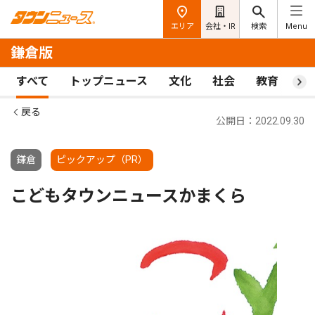
エリア
会社・IR
検索
Menu
鎌倉版
すべて
トップニュース
文化
社会
教育
ス
戻る
公開日：2022.09.30
鎌倉
ピックアップ（PR）
こどもタウンニュースかまくら