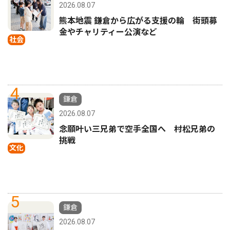
2026.08.07
熊本地震 鎌倉から広がる支援の輪 街頭募
金やチャリティー公演など
社会
4
鎌倉
2026.08.07
念願叶い三兄弟で空手全国へ 村松兄弟の
挑戦
文化
5
鎌倉
2026.08.07