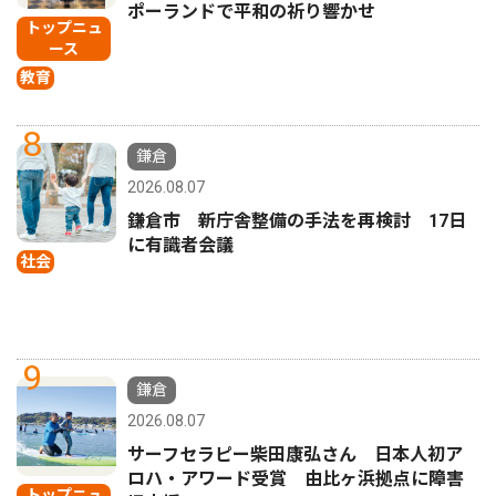
ポーランドで平和の祈り響かせ
トップニュ
ース
教育
8
鎌倉
2026.08.07
鎌倉市 新庁舎整備の手法を再検討 17日
に有識者会議
社会
9
鎌倉
2026.08.07
サーフセラピー柴田康弘さん 日本人初ア
ロハ・アワード受賞 由比ヶ浜拠点に障害
トップニュ