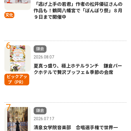
「逃げ上手の若君」作者の松井優征さんの
作品も！鶴岡八幡宮で「ぼんぼり祭」８月
文化
９日まで開催中
6
鎌倉
2026.08.07
夏真っ盛り、極上ホテルランチ 鎌倉パー
クホテルで贅沢ブッフェ＆季節の会席
ピックアッ
プ（PR）
7
鎌倉
2026.07.17
清泉女学院音楽部 合唱選手権で世界一