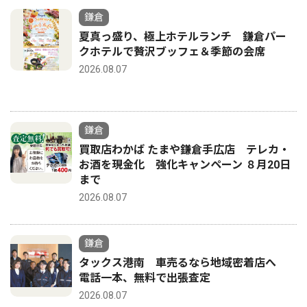
鎌倉
夏真っ盛り、極上ホテルランチ 鎌倉パー
クホテルで贅沢ブッフェ＆季節の会席
2026.08.07
鎌倉
買取店わかば たまや鎌倉手広店 テレカ・
お酒を現金化 強化キャンペーン ８月20日
まで
2026.08.07
鎌倉
タックス港南 車売るなら地域密着店へ
電話一本、無料で出張査定
2026.08.07