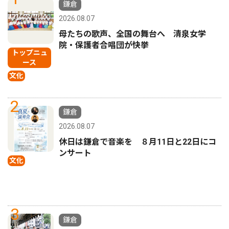
鎌倉
2026.08.07
母たちの歌声、全国の舞台へ 清泉女学
院・保護者合唱団が快挙
トップニュ
ース
文化
2
鎌倉
2026.08.07
休日は鎌倉で音楽を ８月11日と22日にコ
ンサート
文化
3
鎌倉