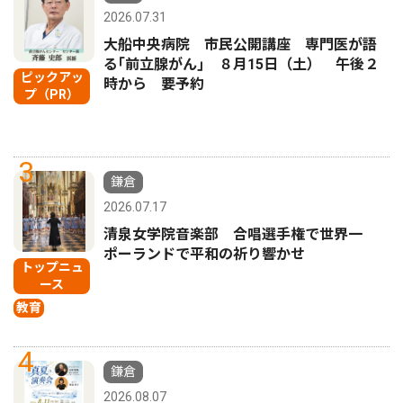
2026.07.31
大船中央病院 市民公開講座 専門医が語
る｢前立腺がん｣ ８月15日（土） 午後２
ピックアッ
時から 要予約
プ（PR）
3
鎌倉
2026.07.17
清泉女学院音楽部 合唱選手権で世界一
ポーランドで平和の祈り響かせ
トップニュ
ース
教育
4
鎌倉
2026.08.07