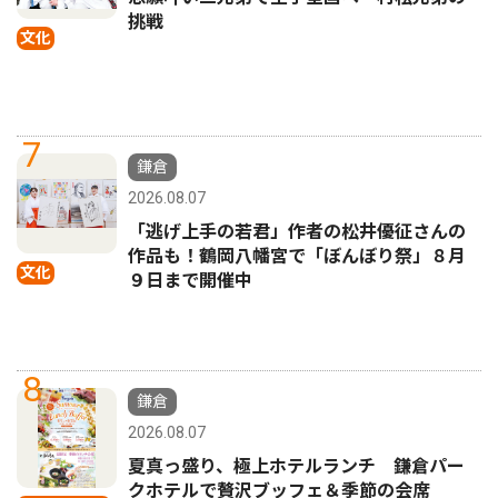
挑戦
文化
7
鎌倉
2026.08.07
「逃げ上手の若君」作者の松井優征さんの
作品も！鶴岡八幡宮で「ぼんぼり祭」８月
文化
９日まで開催中
8
鎌倉
2026.08.07
夏真っ盛り、極上ホテルランチ 鎌倉パー
クホテルで贅沢ブッフェ＆季節の会席