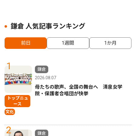
鎌倉 人気記事ランキング
前日
1週間
1か月
1
鎌倉
2026.08.07
母たちの歌声、全国の舞台へ 清泉女学
院・保護者合唱団が快挙
トップニュ
ース
文化
2
鎌倉