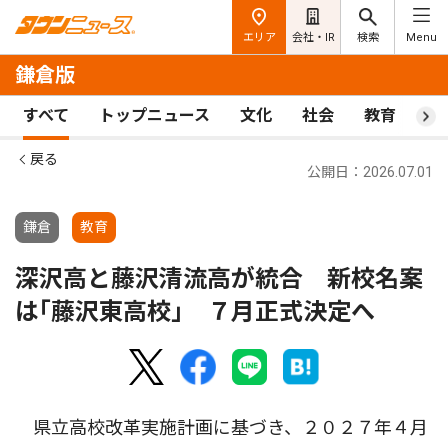
エリア
会社・IR
検索
Menu
鎌倉版
すべて
トップニュース
文化
社会
教育
ス
戻る
公開日：2026.07.01
鎌倉
教育
深沢高と藤沢清流高が統合 新校名案
は｢藤沢東高校｣ ７月正式決定へ
県立高校改革実施計画に基づき、２０２７年４月