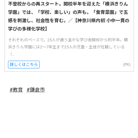
不登校からの再スタート。開校半年を迎えた「横浜きりん
学園」では、「学校、楽しい」の声も。「食育菜園」で五
感を刺激し、社会性を育む。／【神奈川県内初 小中一貫の
学びの多様化学校】
それぞれのペースで。25人が通う温かな学び舎開校から約半年。横
浜きりん学園には2〜7年生まで25人の児童・生徒が在籍している
（...
詳しくはこちら
(PR)
#教育
#鎌倉市