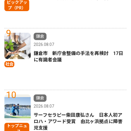
ピックアッ
プ（PR）
9
鎌倉
2026.08.07
鎌倉市 新庁舎整備の手法を再検討 17日
に有識者会議
社会
10
鎌倉
2026.08.07
サーフセラピー柴田康弘さん 日本人初ア
ロハ・アワード受賞 由比ヶ浜拠点に障害
トップニュ
児支援