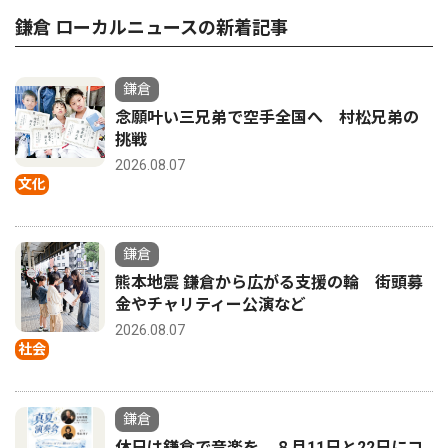
鎌倉 ローカルニュースの新着記事
鎌倉
念願叶い三兄弟で空手全国へ 村松兄弟の
挑戦
2026.08.07
文化
鎌倉
熊本地震 鎌倉から広がる支援の輪 街頭募
金やチャリティー公演など
2026.08.07
社会
鎌倉
休日は鎌倉で音楽を ８月11日と22日にコ