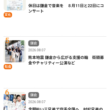
休日は鎌倉で音楽を ８月11日と22日にコ
ンサート
文化
5
鎌倉
2026.08.07
熊本地震 鎌倉から広がる支援の輪 街頭募
金やチャリティー公演など
社会
6
鎌倉
2026.08.07
念願叶い三兄弟で空手全国へ 村松兄弟の