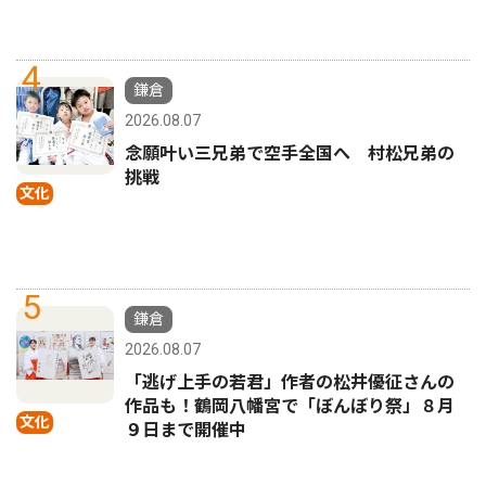
4
鎌倉
2026.08.07
念願叶い三兄弟で空手全国へ 村松兄弟の
挑戦
文化
5
鎌倉
2026.08.07
「逃げ上手の若君」作者の松井優征さんの
作品も！鶴岡八幡宮で「ぼんぼり祭」８月
文化
９日まで開催中