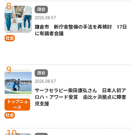
8
鎌倉
2026.08.07
鎌倉市 新庁舎整備の手法を再検討 17日
に有識者会議
社会
9
鎌倉
2026.08.07
サーフセラピー柴田康弘さん 日本人初ア
ロハ・アワード受賞 由比ヶ浜拠点に障害
トップニュ
児支援
ース
社会
10