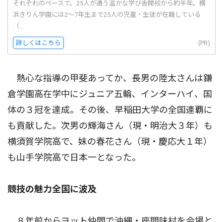
それぞれのペースで。25人が通う温かな学び舎開校から約半年。横
浜きりん学園には2〜7年生まで25人の児童・生徒が在籍している
（...
詳しくはこちら
(PR)
熱心な指導の甲斐あってか、長男の陸太さんは鎌
倉学園高在学中にジュニア五輪、インターハイ、国
体の３冠を達成。その後、早稲田大学の全国連覇に
も貢献した。次男の輝海さん（現・明治大３年）も
横須賀学院高で、妹の春花さん（現・慶応大１年）
も山手学院高で日本一となった。
競技の魅力全国に波及
８年前からヨット仲間で沖縄・座間味村を会場と