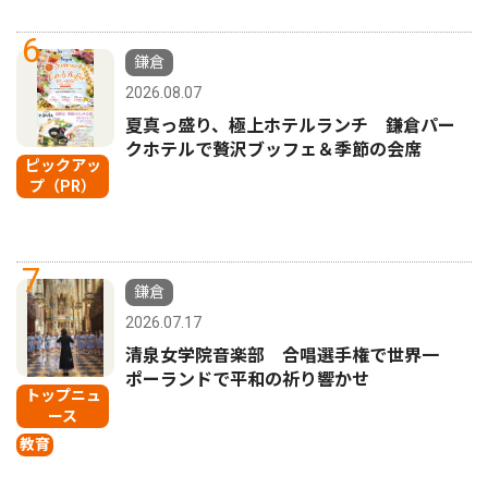
6
鎌倉
2026.08.07
夏真っ盛り、極上ホテルランチ 鎌倉パー
クホテルで贅沢ブッフェ＆季節の会席
ピックアッ
プ（PR）
7
鎌倉
2026.07.17
清泉女学院音楽部 合唱選手権で世界一
ポーランドで平和の祈り響かせ
トップニュ
ース
教育