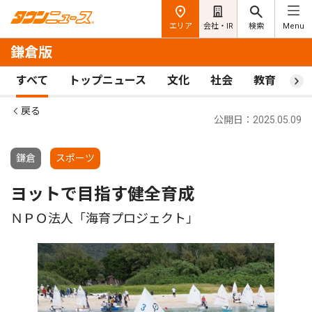
エリア
会社・IR
検索
Menu
鎌倉版
すべて
トップニュース
文化
社会
教育
ス
戻る
公開日：2025.05.09
鎌倉
スポーツ
ヨットで目指す健全育成
ＮＰＯ法人「海育プロジェクト」