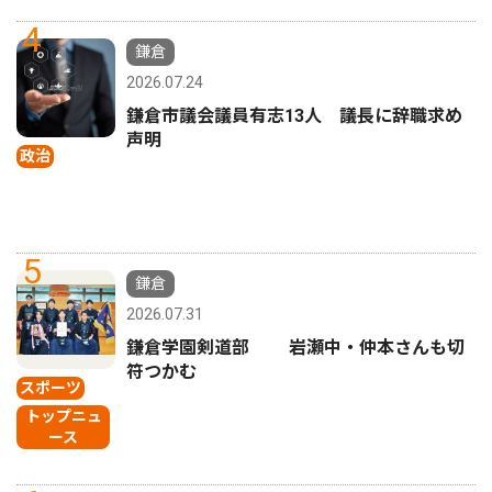
4
鎌倉
2026.07.24
鎌倉市議会議員有志13人 議長に辞職求め
声明
政治
5
鎌倉
2026.07.31
鎌倉学園剣道部 岩瀬中・仲本さんも切
符つかむ
スポーツ
トップニュ
ース