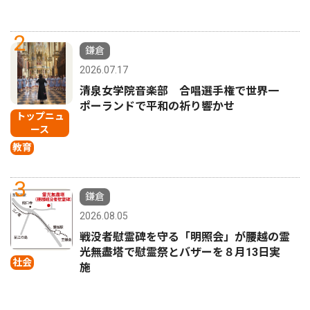
2
鎌倉
2026.07.17
清泉女学院音楽部 合唱選手権で世界一
ポーランドで平和の祈り響かせ
トップニュ
ース
教育
3
鎌倉
2026.08.05
戦没者慰霊碑を守る「明照会」が腰越の霊
光無盡塔で慰霊祭とバザーを８月13日実
社会
施