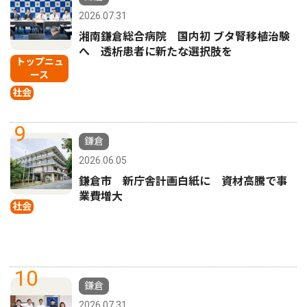
2026.07.31
湘南鎌倉総合病院 国内初 ブタ腎移植治験
へ 透析患者に新たな選択肢を
トップニュ
ース
社会
9
鎌倉
2026.06.05
鎌倉市 新庁舎計画白紙に 資材高騰で事
業費増大
社会
10
鎌倉
2026.07.31