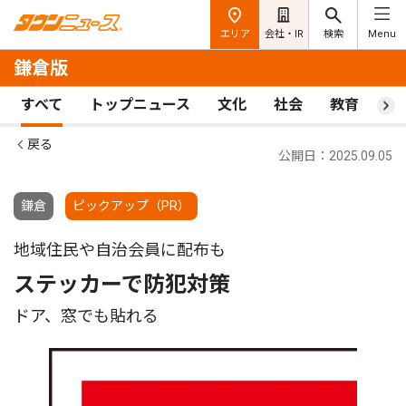
エリア
会社・IR
検索
Menu
鎌倉版
すべて
トップニュース
文化
社会
教育
ス
戻る
公開日：2025.09.05
鎌倉
ピックアップ（PR）
地域住民や自治会員に配布も
ステッカーで防犯対策
ドア、窓でも貼れる