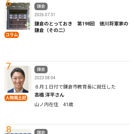
6
鎌倉
2026.07.31
鎌倉のとっておき 第198回 徳川将軍家の
鎌倉（その二）
コラム
7
鎌倉
2023.08.04
８月１日付で鎌倉市教育長に就任した
高橋 洋平さん
人物風土記
山ノ内在住 41歳
8
鎌倉