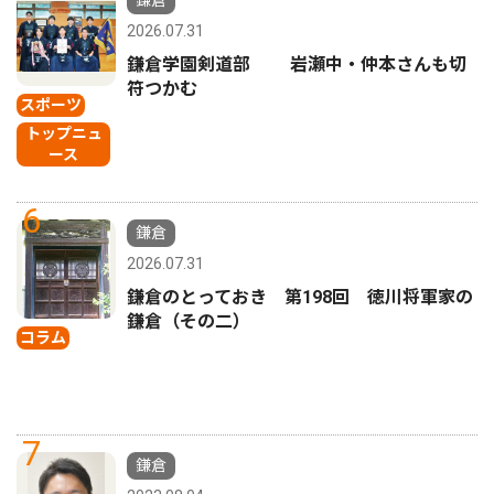
鎌倉
2026.07.31
鎌倉学園剣道部 岩瀬中・仲本さんも切
符つかむ
スポーツ
トップニュ
ース
6
鎌倉
2026.07.31
鎌倉のとっておき 第198回 徳川将軍家の
鎌倉（その二）
コラム
7
鎌倉