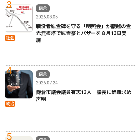
3
鎌倉
2026.08.05
戦没者慰霊碑を守る「明照会」が腰越の霊
光無盡塔で慰霊祭とバザーを８月13日実
社会
施
4
鎌倉
2026.07.24
鎌倉市議会議員有志13人 議長に辞職求め
声明
政治
5