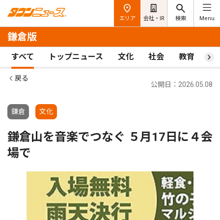
エリア
会社・IR
検索
Menu
鎌倉版
すべて
トップニュース
文化
社会
教育
ス
戻る
公開日：2026.05.08
鎌倉
文化
鎌倉山を音楽でつなぐ ５月17日に４会
場で