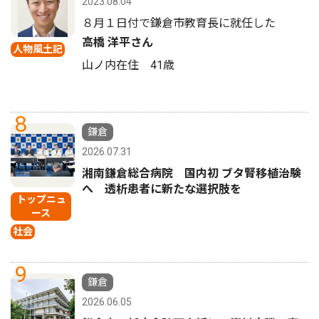
2023.08.04
８月１日付で鎌倉市教育長に就任した
高橋 洋平さん
人物風土記
山ノ内在住 41歳
8
鎌倉
2026.07.31
湘南鎌倉総合病院 国内初 ブタ腎移植治験
へ 透析患者に新たな選択肢を
トップニュ
ース
社会
9
鎌倉
2026.06.05