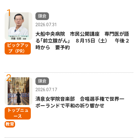
1
鎌倉
2026.07.31
大船中央病院 市民公開講座 専門医が語
る｢前立腺がん｣ ８月15日（土） 午後２
ピックアッ
時から 要予約
プ（PR）
2
鎌倉
2026.07.17
清泉女学院音楽部 合唱選手権で世界一
ポーランドで平和の祈り響かせ
トップニュ
ース
教育