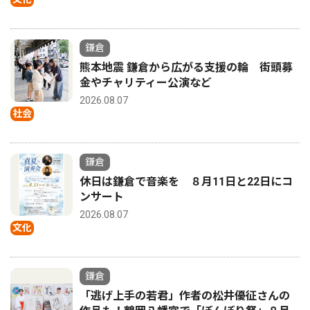
鎌倉
熊本地震 鎌倉から広がる支援の輪 街頭募
金やチャリティー公演など
2026.08.07
社会
鎌倉
休日は鎌倉で音楽を ８月11日と22日にコ
ンサート
2026.08.07
文化
鎌倉
「逃げ上手の若君」作者の松井優征さんの