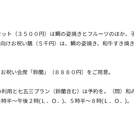
セット（３５００円）は鯛の姿焼きとフルーツのほか、
歳向けお祝い膳（５千円）は、鯛の姿焼き、和牛すき焼
お祝い会席「鈴蘭」（８８８０円）をご用意。
の利用と七五三プラン（鈴蘭含む）は予約を。（問）和
時半〜午後２時(Ｌ．Ｏ．)、５時半〜８時(Ｌ．Ｏ．)。