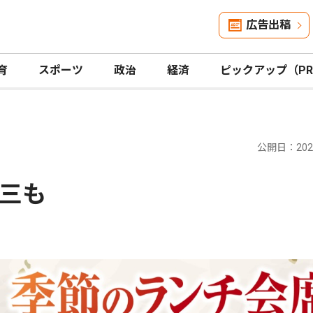
広告出稿
育
スポーツ
政治
経済
ピックアップ（P
公開日：2025
三も