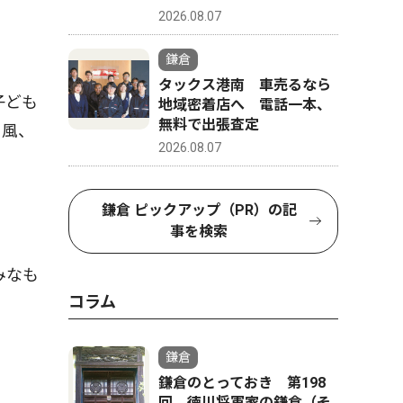
2026.08.07
鎌倉
タックス港南 車売るなら
子ども
地域密着店へ 電話一本、
無料で出張査定
き風、
2026.08.07
鎌倉 ピックアップ（PR）の記
事を検索
みなも
コラム
鎌倉
鎌倉のとっておき 第198
回 徳川将軍家の鎌倉（そ