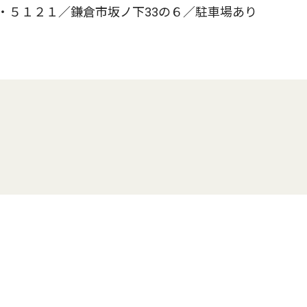
・５１２１／鎌倉市坂ノ下33の６／駐車場あり