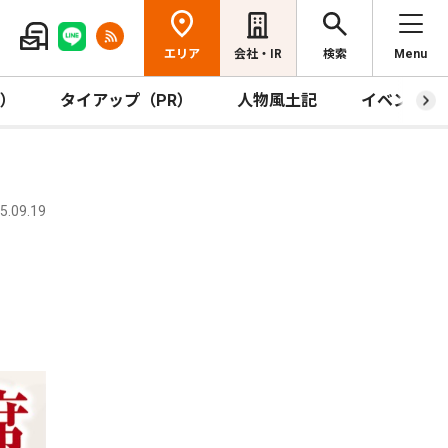
エリア
会社・IR
検索
Menu
R）
タイアップ（PR）
人物風土記
イベント
.09.19