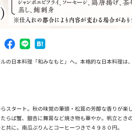
ルの日本料理「和みなもと」へ。本格的な日本料理は
らスタート。秋の味覚の筆頭・松茸の芳醇な香りが楽
やたらば蟹、銀杏に舞茸など焼き物も華やか。帆立とき
汁と共に。南瓜ぷりんとコーヒーつきで４９８０円。