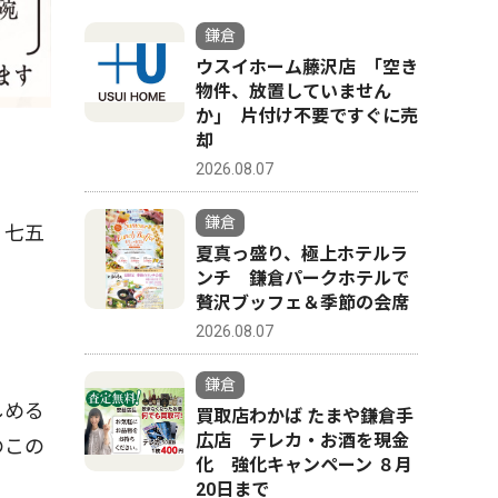
鎌倉
ウスイホーム藤沢店 ｢空き
物件、放置していません
か｣ 片付け不要ですぐに売
却
2026.08.07
鎌倉
、七五
夏真っ盛り、極上ホテルラ
ンチ 鎌倉パークホテルで
贅沢ブッフェ＆季節の会席
2026.08.07
鎌倉
しめる
買取店わかば たまや鎌倉手
広店 テレカ・お酒を現金
のこの
化 強化キャンペーン ８月
20日まで