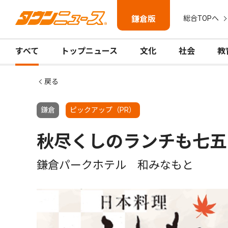
鎌倉版
総合TOPへ
すべて
トップニュース
文化
社会
教
戻る
鎌倉
ピックアップ（PR）
秋尽くしのランチも七五
鎌倉パークホテル 和みなもと