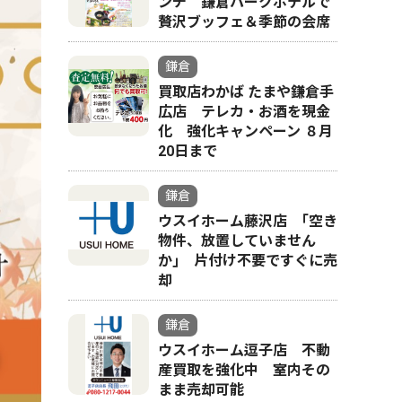
ンチ 鎌倉パークホテルで
贅沢ブッフェ＆季節の会席
鎌倉
買取店わかば たまや鎌倉手
広店 テレカ・お酒を現金
化 強化キャンペーン ８月
20日まで
鎌倉
ウスイホーム藤沢店 ｢空き
物件、放置していません
か｣ 片付け不要ですぐに売
却
鎌倉
ウスイホーム逗子店 不動
産買取を強化中 室内その
まま売却可能