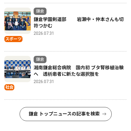
鎌倉
鎌倉学園剣道部 岩瀬中・仲本さんも切
符つかむ
2026.07.31
スポーツ
鎌倉
湘南鎌倉総合病院 国内初 ブタ腎移植治験
へ 透析患者に新たな選択肢を
2026.07.31
社会
鎌倉 トップニュースの記事を検索