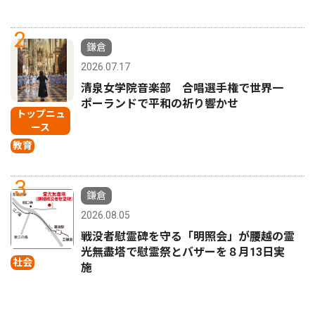
2
鎌倉
2026.07.17
清泉女学院音楽部 合唱選手権で世界一
ポーランドで平和の祈り響かせ
トップニュ
ース
教育
3
鎌倉
2026.08.05
戦没者慰霊碑を守る「明照会」が腰越の霊
光無盡塔で慰霊祭とバザーを８月13日実
社会
施