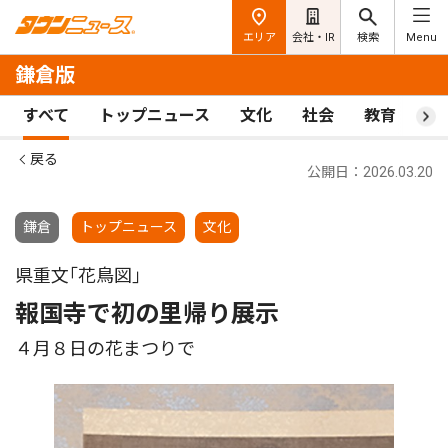
エリア
会社・IR
検索
Menu
鎌倉版
すべて
トップニュース
文化
社会
教育
ス
戻る
公開日：2026.03.20
鎌倉
トップニュース
文化
県重文｢花鳥図｣
報国寺で初の里帰り展示
４月８日の花まつりで