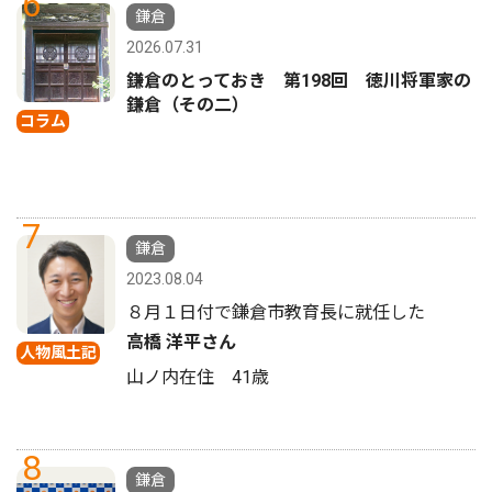
6
鎌倉
2026.07.31
鎌倉のとっておき 第198回 徳川将軍家の
鎌倉（その二）
コラム
7
鎌倉
2023.08.04
８月１日付で鎌倉市教育長に就任した
高橋 洋平さん
人物風土記
山ノ内在住 41歳
8
鎌倉