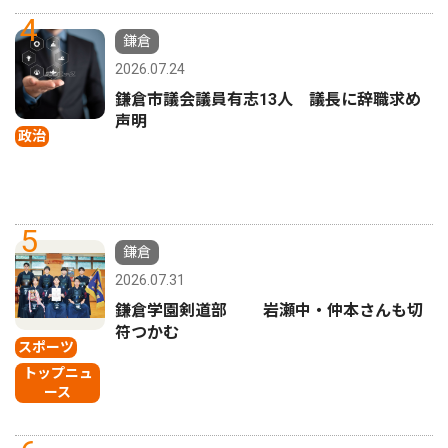
4
鎌倉
2026.07.24
鎌倉市議会議員有志13人 議長に辞職求め
声明
政治
5
鎌倉
2026.07.31
鎌倉学園剣道部 岩瀬中・仲本さんも切
符つかむ
スポーツ
トップニュ
ース