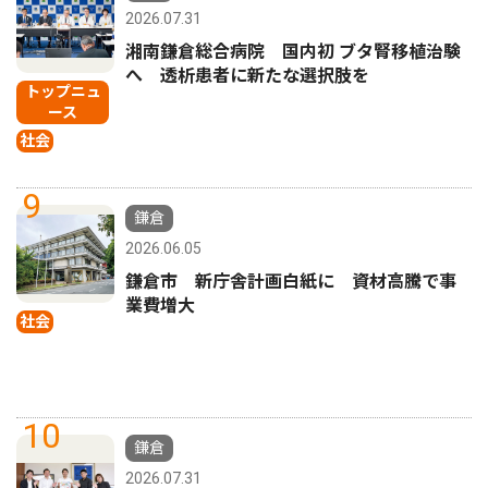
2026.07.31
湘南鎌倉総合病院 国内初 ブタ腎移植治験
へ 透析患者に新たな選択肢を
トップニュ
ース
社会
9
鎌倉
2026.06.05
鎌倉市 新庁舎計画白紙に 資材高騰で事
業費増大
社会
10
鎌倉
2026.07.31